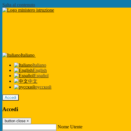
Salta al contenuto
Italiano
Italiano
English
Español
中文
русский
Accedi
Accedi
button close
×
Nome Utente