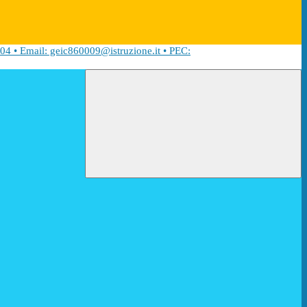
04 • Email: geic860009@istruzione.it • PEC: