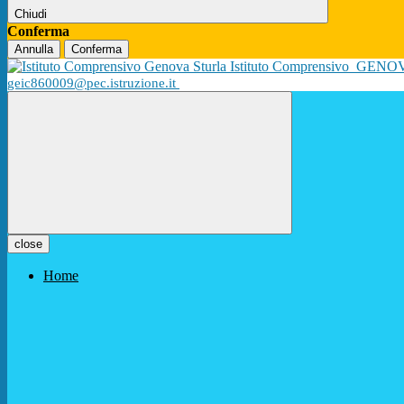
Chiudi
Conferma
Annulla
Conferma
Istituto Comprensivo
GENO
geic860009@pec.istruzione.it
close
Home