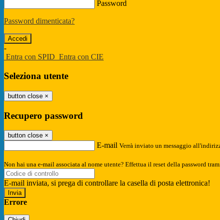
Password
Password dimenticata?
-
Entra con SPID
Entra con CIE
Seleziona utente
button close
×
Recupero password
button close
×
E-mail
Verrà inviato un messaggio all'indirizz
Non hai una e-mail associata al nome utente? Effettua il reset della password tram
E-mail inviata, si prega di controllare la casella di posta elettronica!
Errore
Chiudi