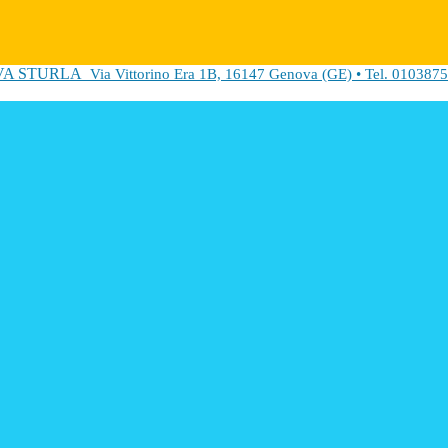
VA STURLA
Via Vittorino Era 1B, 16147 Genova (GE) • Tel. 0103875