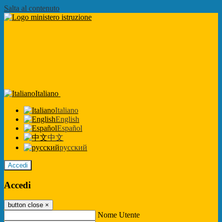
Salta al contenuto
Italiano
Italiano
English
Español
中文
русский
Accedi
Accedi
button close
×
Nome Utente