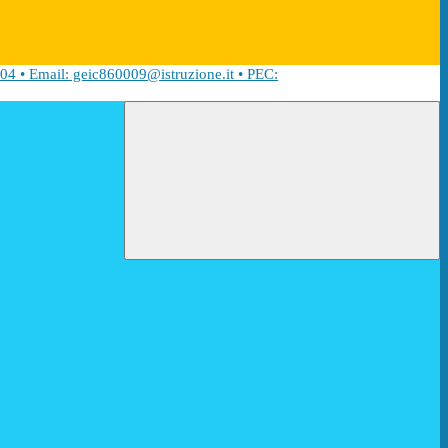
04 • Email: geic860009@istruzione.it • PEC: