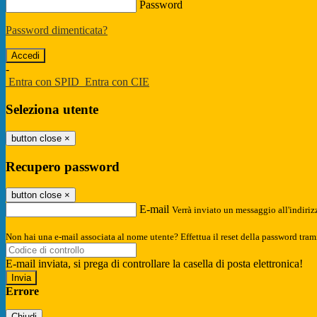
Password
Password dimenticata?
-
Entra con SPID
Entra con CIE
Seleziona utente
button close
×
Recupero password
button close
×
E-mail
Verrà inviato un messaggio all'indirizz
Non hai una e-mail associata al nome utente? Effettua il reset della password tram
E-mail inviata, si prega di controllare la casella di posta elettronica!
Errore
Chiudi