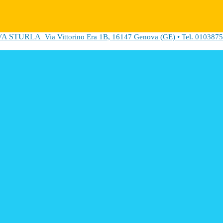
VA STURLA
Via Vittorino Era 1B, 16147 Genova (GE) • Tel. 0103875