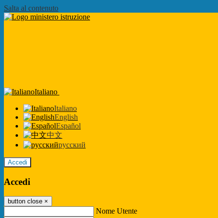
Salta al contenuto
Italiano
Italiano
English
Español
中文
русский
Accedi
Accedi
button close
×
Nome Utente