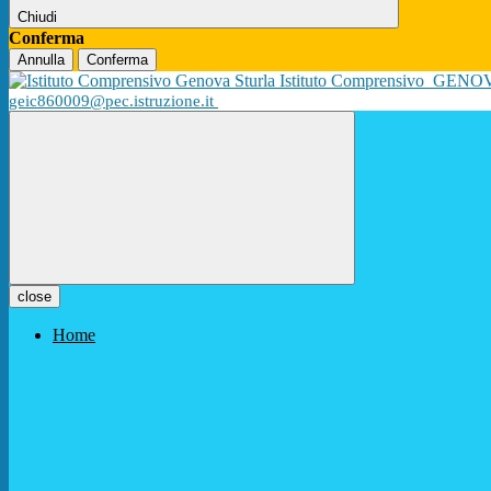
Chiudi
Conferma
Annulla
Conferma
Istituto Comprensivo
GENO
geic860009@pec.istruzione.it
close
Home