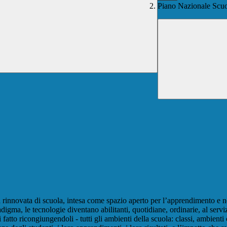
Piano Nazionale Scuo
’idea rinnovata di scuola, intesa come spazio aperto per l’apprendimento e
gma, le tecnologie diventano abilitanti, quotidiane, ordinarie, al servizio
to ricongiungendoli - tutti gli ambienti della scuola: classi, ambienti co