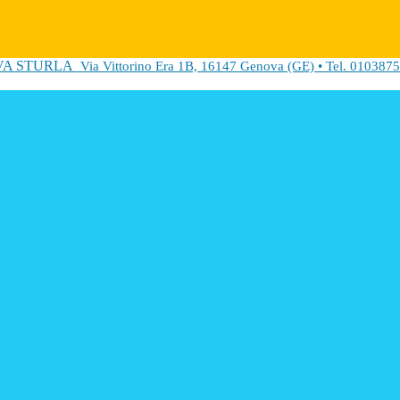
VA STURLA
Via Vittorino Era 1B, 16147 Genova (GE) • Tel. 0103875