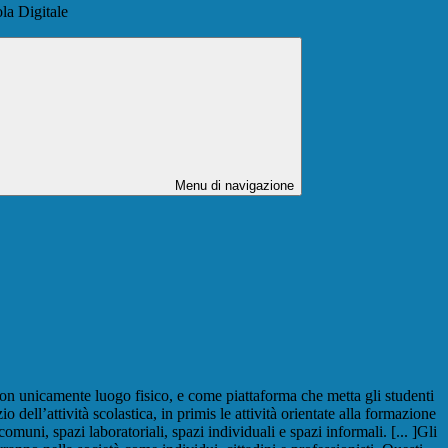
la Digitale
Menu di navigazione
 non unicamente luogo fisico, e come piattaforma che metta gli studenti
 dell’attività scolastica, in primis le attività orientate alla formazione
muni, spazi laboratoriali, spazi individuali e spazi informali. [... ]Gli