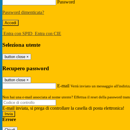
Password
Password dimenticata?
-
Entra con SPID
Entra con CIE
Seleziona utente
button close
×
Recupero password
button close
×
E-mail
Verrà inviato un messaggio all'indirizz
Non hai una e-mail associata al nome utente? Effettua il reset della password tram
E-mail inviata, si prega di controllare la casella di posta elettronica!
Errore
Chiudi