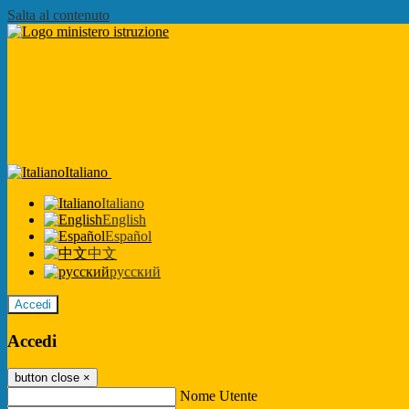
Salta al contenuto
Italiano
Italiano
English
Español
中文
русский
Accedi
Accedi
button close
×
Nome Utente