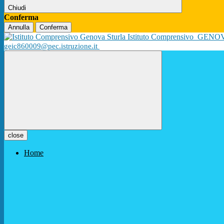
Chiudi
Conferma
Annulla
Conferma
Istituto Comprensivo
GENO
geic860009@pec.istruzione.it
close
Home