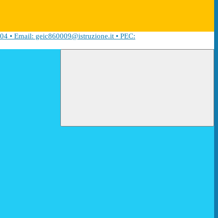
04 • Email: geic860009@istruzione.it • PEC: