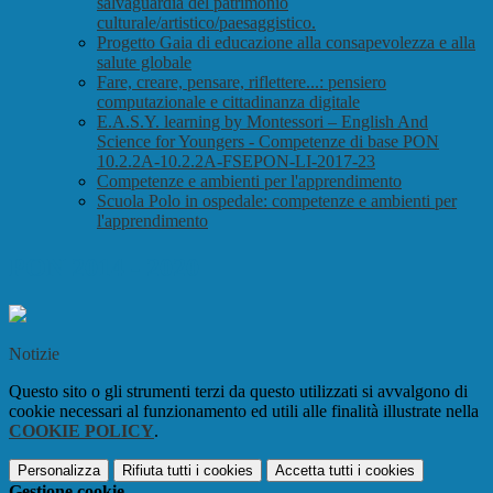
salvaguardia del patrimonio
culturale/artistico/paesaggistico.
Progetto Gaia di educazione alla consapevolezza e alla
salute globale
Fare, creare, pensare, riflettere...: pensiero
computazionale e cittadinanza digitale
E.A.S.Y. learning by Montessori – English And
Science for Youngers - Competenze di base PON
10.2.2A-10.2.2A-FSEPON-LI-2017-23
Competenze e ambienti per l'apprendimento
Scuola Polo in ospedale: competenze e ambienti per
l'apprendimento
PON 2014 - 2020
Notizie
Questo sito o gli strumenti terzi da questo utilizzati si avvalgono di
cookie necessari al funzionamento ed utili alle finalità illustrate nella
COOKIE POLICY
.
Personalizza
Rifiuta tutti
i cookies
Accetta tutti
i cookies
Gestione cookie