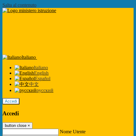
Salta al contenuto
Italiano
Italiano
English
Español
中文
русский
Accedi
Accedi
button close
×
Nome Utente