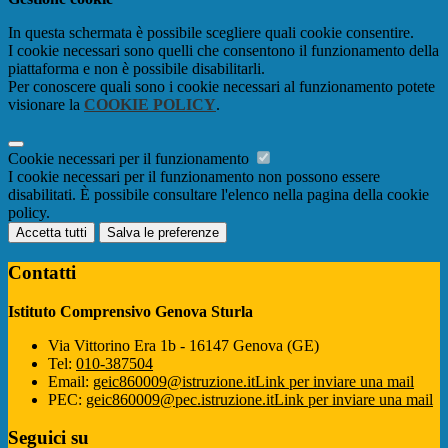
In questa schermata è possibile scegliere quali cookie consentire.
I cookie necessari sono quelli che consentono il funzionamento della
piattaforma e non è possibile disabilitarli.
Per conoscere quali sono i cookie necessari al funzionamento potete
visionare la
COOKIE POLICY
.
Cookie necessari per il funzionamento
I cookie necessari per il funzionamento non possono essere
disabilitati. È possibile consultare l'elenco nella pagina della cookie
policy.
Accetta tutti
Salva le preferenze
Contatti
Istituto Comprensivo Genova Sturla
Via Vittorino Era 1b - 16147 Genova (GE)
Tel:
010-387504
Email:
geic860009@istruzione.it
Link per inviare una mail
PEC:
geic860009@pec.istruzione.it
Link per inviare una mail
Seguici su