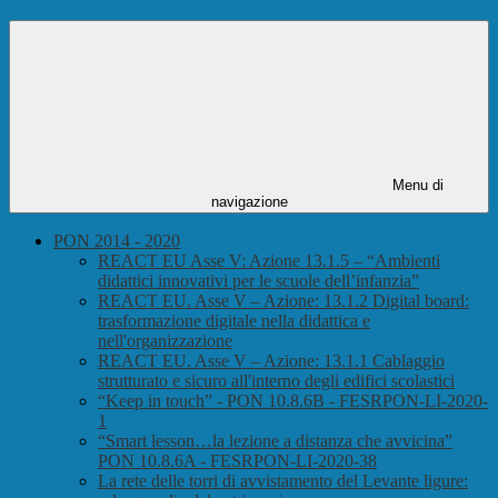
Menu di
navigazione
PON 2014 - 2020
REACT EU Asse V: Azione 13.1.5 – “Ambienti
didattici innovativi per le scuole dell’infanzia”
REACT EU. Asse V – Azione: 13.1.2 Digital board:
trasformazione digitale nella didattica e
nell'organizzazione
REACT EU. Asse V – Azione: 13.1.1 Cablaggio
strutturato e sicuro all'interno degli edifici scolastici
“Keep in touch” - PON 10.8.6B - FESRPON-LI-2020-
1
“Smart lesson…la lezione a distanza che avvicina”
PON 10.8.6A - FESRPON-LI-2020-38
La rete delle torri di avvistamento del Levante ligure: