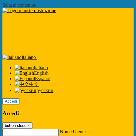
Salta al contenuto
Italiano
Italiano
English
Español
中文
русский
Accedi
Accedi
button close
×
Nome Utente