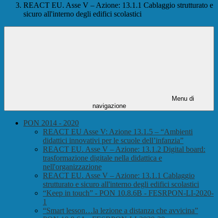
REACT EU. Asse V – Azione: 13.1.1 Cablaggio strutturato e
sicuro all'interno degli edifici scolastici
Menu di
navigazione
PON 2014 - 2020
REACT EU Asse V: Azione 13.1.5 – “Ambienti
didattici innovativi per le scuole dell’infanzia”
REACT EU. Asse V – Azione: 13.1.2 Digital board:
trasformazione digitale nella didattica e
nell'organizzazione
REACT EU. Asse V – Azione: 13.1.1 Cablaggio
strutturato e sicuro all'interno degli edifici scolastici
“Keep in touch” - PON 10.8.6B - FESRPON-LI-2020-
1
“Smart lesson…la lezione a distanza che avvicina”