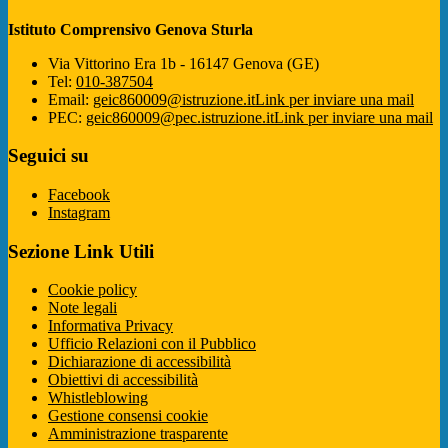
Istituto Comprensivo Genova Sturla
Via Vittorino Era 1b - 16147 Genova (GE)
Tel:
010-387504
Email:
geic860009@istruzione.it
Link per inviare una mail
PEC:
geic860009@pec.istruzione.it
Link per inviare una mail
Seguici su
Facebook
Instagram
Sezione Link Utili
Cookie policy
Note legali
Informativa Privacy
Ufficio Relazioni con il Pubblico
Dichiarazione di accessibilità
Obiettivi di accessibilità
Whistleblowing
Gestione consensi cookie
Amministrazione trasparente