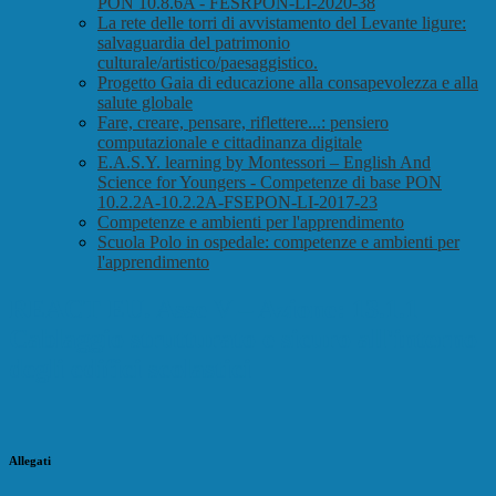
PON 10.8.6A - FESRPON-LI-2020-38
La rete delle torri di avvistamento del Levante ligure:
salvaguardia del patrimonio
culturale/artistico/paesaggistico.
Progetto Gaia di educazione alla consapevolezza e alla
salute globale
Fare, creare, pensare, riflettere...: pensiero
computazionale e cittadinanza digitale
E.A.S.Y. learning by Montessori – English And
Science for Youngers - Competenze di base PON
10.2.2A-10.2.2A-FSEPON-LI-2017-23
Competenze e ambienti per l'apprendimento
Scuola Polo in ospedale: competenze e ambienti per
l'apprendimento
REACT EU. Asse V – Azione: 13.1.1
Cablaggio strutturato e sicuro all'interno
degli edifici scolastici
Allegati