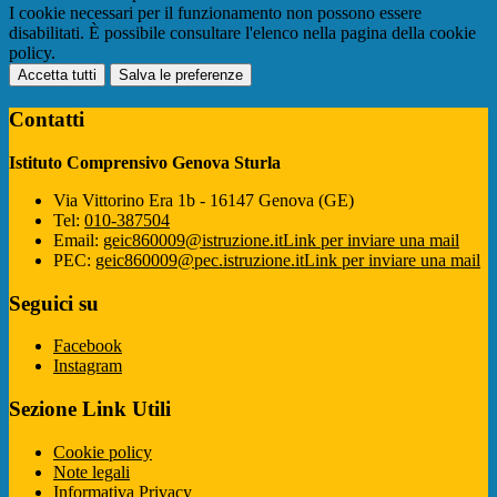
I cookie necessari per il funzionamento non possono essere
disabilitati. È possibile consultare l'elenco nella pagina della cookie
policy.
Accetta tutti
Salva le preferenze
Contatti
Istituto Comprensivo Genova Sturla
Via Vittorino Era 1b - 16147 Genova (GE)
Tel:
010-387504
Email:
geic860009@istruzione.it
Link per inviare una mail
PEC:
geic860009@pec.istruzione.it
Link per inviare una mail
Seguici su
Facebook
Instagram
Sezione Link Utili
Cookie policy
Note legali
Informativa Privacy