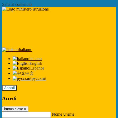
Salta al contenuto
Italiano
Italiano
English
Español
中文
русский
Accedi
Accedi
button close
×
Nome Utente