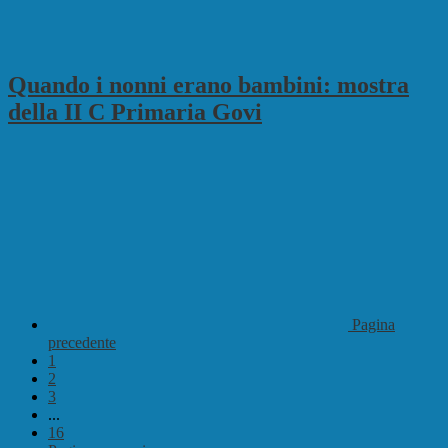
Quando i nonni erano bambini: mostra
della II C Primaria Govi
Pagina
precedente
1
2
3
...
16