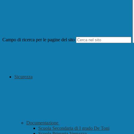
Campo di ricerca per le pagine del sito
Sicurezza
Documentazione
Scuola Secondaria di I grado De Toni
Scuola Primaria Vernazza