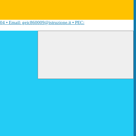
04 • Email: geic860009@istruzione.it • PEC: