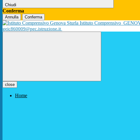
Chiudi
Conferma
Annulla
Conferma
Istituto Comprensivo
GENO
geic860009@pec.istruzione.it
close
Home