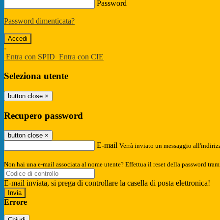
Password
Password dimenticata?
-
Entra con SPID
Entra con CIE
Seleziona utente
button close
×
Recupero password
button close
×
E-mail
Verrà inviato un messaggio all'indirizz
Non hai una e-mail associata al nome utente? Effettua il reset della password tram
E-mail inviata, si prega di controllare la casella di posta elettronica!
Errore
Chiudi