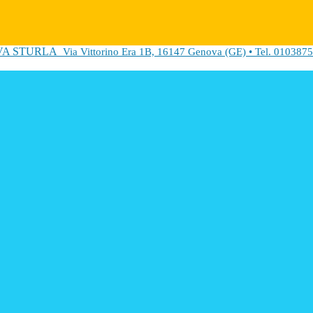
VA STURLA
Via Vittorino Era 1B, 16147 Genova (GE) • Tel. 0103875