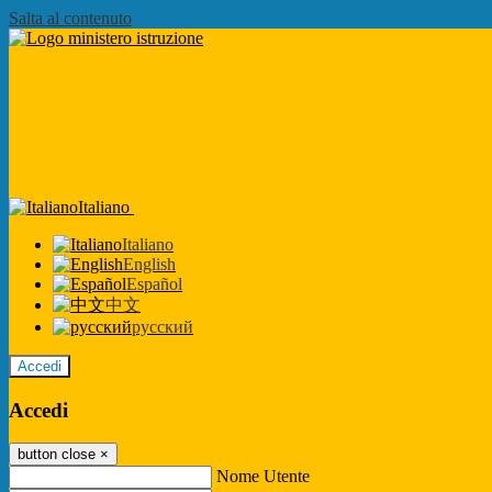
Salta al contenuto
Italiano
Italiano
English
Español
中文
русский
Accedi
Accedi
button close
×
Nome Utente