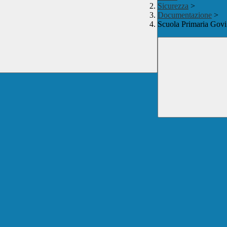
Sicurezza
>
Documentazione
>
Scuola Primaria Govi