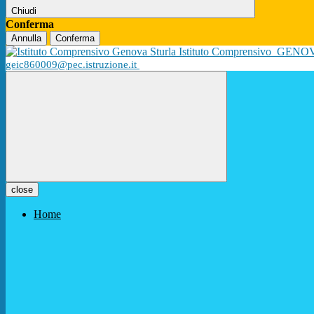
Chiudi
Conferma
Annulla
Conferma
Istituto Comprensivo
GENO
geic860009@pec.istruzione.it
close
Home