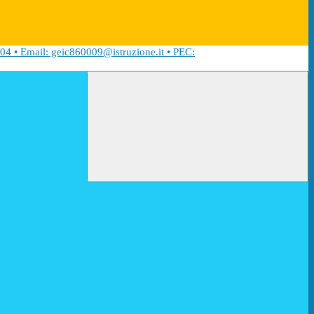
04 • Email: geic860009@istruzione.it • PEC: