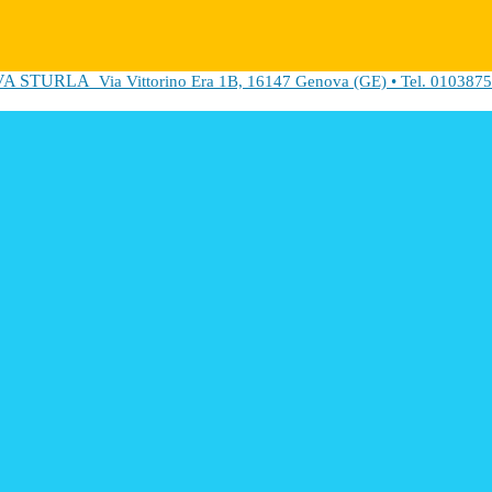
VA STURLA
Via Vittorino Era 1B, 16147 Genova (GE) • Tel. 0103875