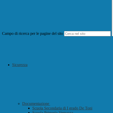
Campo di ricerca per le pagine del sito
Sicurezza
Documentazione
Scuola Secondaria di I grado De Toni
Scuola Primaria Vernazza