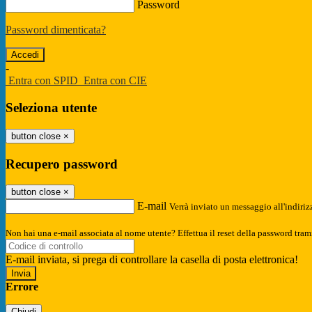
Password
Password dimenticata?
-
Entra con SPID
Entra con CIE
Seleziona utente
button close
×
Recupero password
button close
×
E-mail
Verrà inviato un messaggio all'indirizz
Non hai una e-mail associata al nome utente? Effettua il reset della password tram
E-mail inviata, si prega di controllare la casella di posta elettronica!
Errore
Chiudi