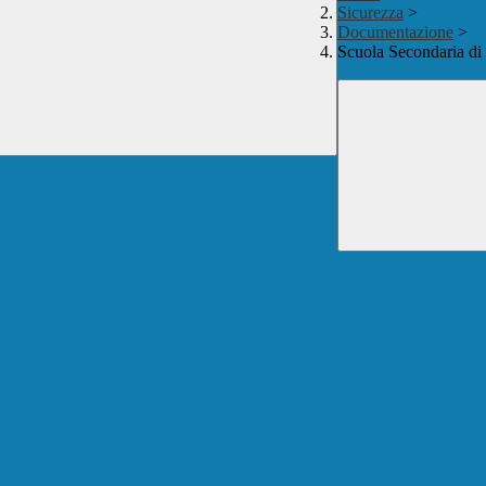
Sicurezza
>
Documentazione
>
Scuola Secondaria di