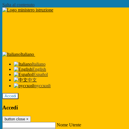
Salta al contenuto
Italiano
Italiano
English
Español
中文
русский
Accedi
Accedi
button close
×
Nome Utente