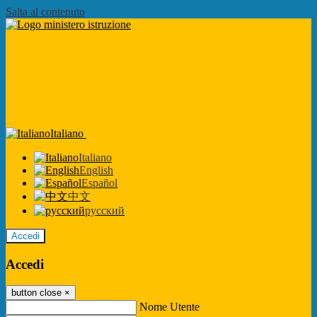
Salta al contenuto
Italiano
Italiano
English
Español
中文
русский
Accedi
Accedi
button close
×
Nome Utente