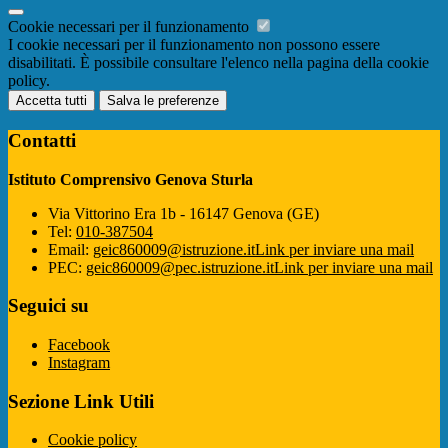
Cookie necessari per il funzionamento
I cookie necessari per il funzionamento non possono essere
disabilitati. È possibile consultare l'elenco nella pagina della cookie
policy.
Accetta tutti
Salva le preferenze
Contatti
Istituto Comprensivo Genova Sturla
Via Vittorino Era 1b - 16147 Genova (GE)
Tel:
010-387504
Email:
geic860009@istruzione.it
Link per inviare una mail
PEC:
geic860009@pec.istruzione.it
Link per inviare una mail
Seguici su
Facebook
Instagram
Sezione Link Utili
Cookie policy