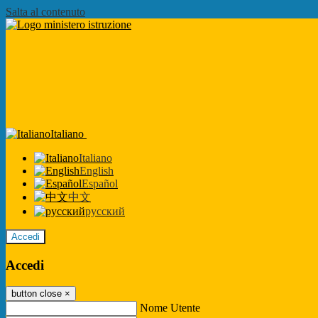
Salta al contenuto
Italiano
Italiano
English
Español
中文
русский
Accedi
Accedi
button close
×
Nome Utente