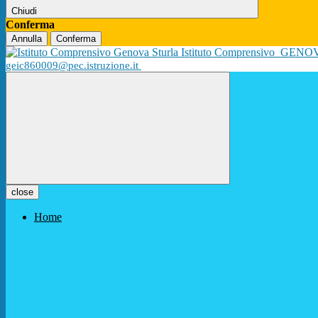
Chiudi
Conferma
Annulla
Conferma
Istituto Comprensivo
GENO
geic860009@pec.istruzione.it
close
Home