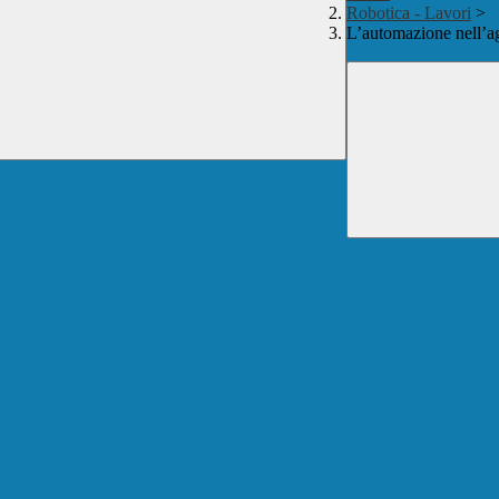
Robotica - Lavori
>
L’automazione nell’ag