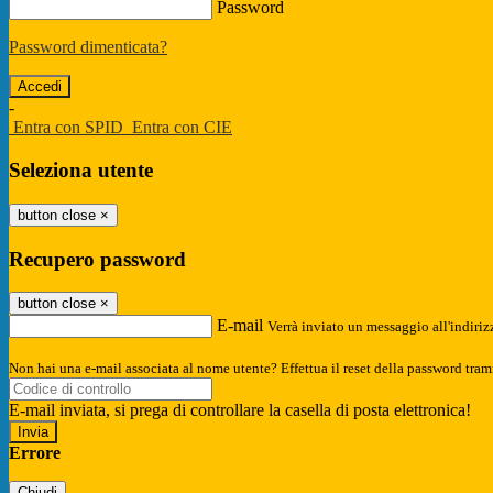
Password
Password dimenticata?
-
Entra con SPID
Entra con CIE
Seleziona utente
button close
×
Recupero password
button close
×
E-mail
Verrà inviato un messaggio all'indirizz
Non hai una e-mail associata al nome utente? Effettua il reset della password tram
E-mail inviata, si prega di controllare la casella di posta elettronica!
Errore
Chiudi