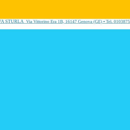
VA STURLA
Via Vittorino Era 1B, 16147 Genova (GE) • Tel. 0103875