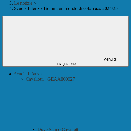
Le notizie
>
Scuola Infanzia Bottini: un mondo di colori a.s. 2024/25
Menu di
navigazione
Scuola Infanzia
Cavallotti - GEAA860027
Dove Siamo Cavallotti