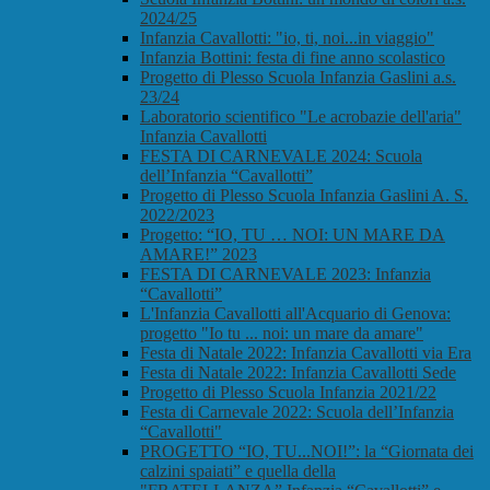
2024/25
Infanzia Cavallotti: "io, ti, noi...in viaggio"
Infanzia Bottini: festa di fine anno scolastico
Progetto di Plesso Scuola Infanzia Gaslini a.s.
23/24
Laboratorio scientifico "Le acrobazie dell'aria"
Infanzia Cavallotti
FESTA DI CARNEVALE 2024: Scuola
dell’Infanzia “Cavallotti”
Progetto di Plesso Scuola Infanzia Gaslini A. S.
2022/2023
Progetto: “IO, TU … NOI: UN MARE DA
AMARE!” 2023
FESTA DI CARNEVALE 2023: Infanzia
“Cavallotti”
L'Infanzia Cavallotti all'Acquario di Genova:
progetto "Io tu ... noi: un mare da amare"
Festa di Natale 2022: Infanzia Cavallotti via Era
Festa di Natale 2022: Infanzia Cavallotti Sede
Progetto di Plesso Scuola Infanzia 2021/22
Festa di Carnevale 2022: Scuola dell’Infanzia
“Cavallotti"
PROGETTO “IO, TU...NOI!”: la “Giornata dei
calzini spaiati” e quella della