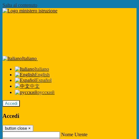
Salta al contenuto
Italiano
Italiano
English
Español
中文
русский
Accedi
Accedi
button close
×
Nome Utente