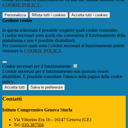
COOKIE POLICY
.
Personalizza
Rifiuta tutti
i cookies
Accetta tutti
i cookies
Gestione cookie
In questa schermata è possibile scegliere quali cookie consentire.
I cookie necessari sono quelli che consentono il funzionamento della
piattaforma e non è possibile disabilitarli.
Per conoscere quali sono i cookie necessari al funzionamento potete
visionare la
COOKIE POLICY
.
Cookie necessari per il funzionamento
I cookie necessari per il funzionamento non possono essere
disabilitati. È possibile consultare l'elenco nella pagina della cookie
policy.
Accetta tutti
Salva le preferenze
Contatti
Istituto Comprensivo Genova Sturla
Via Vittorino Era 1b - 16147 Genova (GE)
Tel:
010-387504