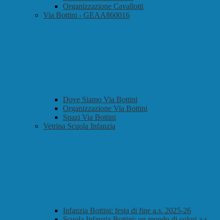
Organizzazione Cavallotti
Via Bottini - GEAA860016
Dove Siamo Via Bottini
Organizzazione Via Bottini
Spazi Via Bottini
Vetrina Scuola Infanzia
Infanzia Bottini: festa di fine a.s. 2025-26
Scuola Infanzia Bottini: un mondo di colori a.s.