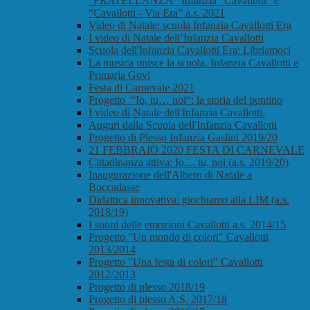
"FRATELLANZA” Infanzia “Cavallotti” e
“Cavallotti - Via Era” a.s. 2021
Video di Natale: scuola Infanzia Cavallotti Era
I video di Natale dell’Infanzia Cavallotti
Scuola dell'Infanzia Cavallotti Era: Libriamoci
La musica unisce la scuola. Infanzia Cavallotti e
Primaria Govi
Festa di Carnevale 2021
Progetto “Io, tu… noi“: la storia del puntino
I video di Natale dell'Infanzia Cavallotti.
Auguri dalla Scuola dell'Infanzia Cavallotti
Progetto di Plesso Infanzia Gaslini 2019/20
21 FEBBRAIO 2020 FESTA DI CARNEVALE
Cittadinanza attiva: Io.... tu, noi (a.s. 2019/20)
Inaugurazione dell'Albero di Natale a
Boccadasse
Didattica innovativa: giochiamo alla LIM (a.s.
2018/19)
I suoni delle emozioni Cavallotti a.s. 2014/15
Progetto "Un mondo di colori" Cavallotti
2013/2014
Progetto "Una festa di colori" Cavallotti
2012/2013
Progetto di plesso 2018/19
Progetto di plesso A.S. 2017/18