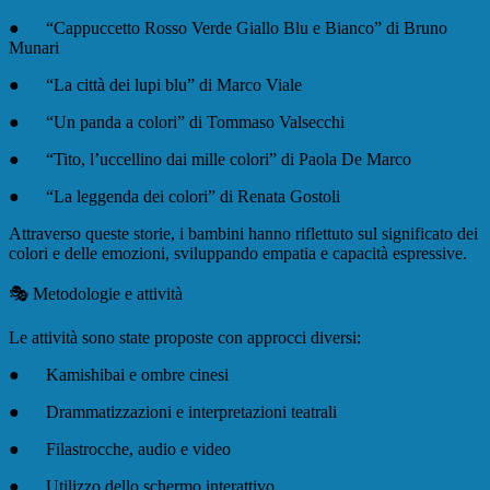
●
“Cappuccetto Rosso Verde Giallo Blu e Bianco”
di Bruno
Munari
●
“La città dei lupi blu”
di Marco Viale
●
“Un panda a colori”
di Tommaso Valsecchi
●
“Tito, l’uccellino dai mille colori”
di Paola De Marco
●
“La leggenda dei colori”
di Renata Gostoli
Attraverso queste storie, i bambini hanno riflettuto sul significato dei
colori e delle emozioni, sviluppando empatia e capacità espressive.
🎭 Metodologie e attività
Le attività sono state proposte con approcci diversi:
●
Kamishibai e ombre cinesi
●
Drammatizzazioni e interpretazioni teatrali
●
Filastrocche, audio e video
●
Utilizzo dello schermo interattivo