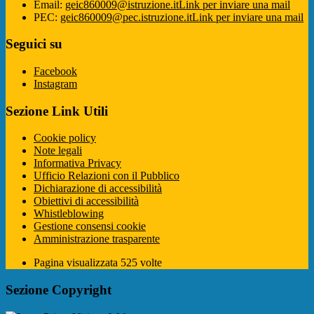
Email:
geic860009@istruzione.it
Link per inviare una mail
PEC:
geic860009@pec.istruzione.it
Link per inviare una mail
Seguici su
Facebook
Instagram
Sezione Link Utili
Cookie policy
Note legali
Informativa Privacy
Ufficio Relazioni con il Pubblico
Dichiarazione di accessibilità
Obiettivi di accessibilità
Whistleblowing
Gestione consensi cookie
Amministrazione trasparente
Pagina visualizzata
525
volte
Sezione Copyright