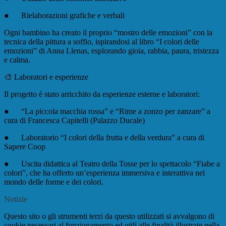
●
Rielaborazioni grafiche e verbali
Ogni bambino ha creato il proprio “mostro delle emozioni” con la
tecnica della pittura a soffio, ispirandosi al libro “I colori delle
emozioni” di Anna Llenas, esplorando gioia, rabbia, paura, tristezza
e calma.
🎨 Laboratori e esperienze
Il progetto è stato arricchito da esperienze esterne e laboratori:
●
“La piccola macchia rossa”
e “Rime a zonzo per zanzare” a
cura di Francesca Capitelli (Palazzo Ducale)
●
Laboratorio “I colori della frutta e della verdura” a cura di
Sapere Coop
●
Uscita didattica al Teatro della Tosse per lo spettacolo
“Fiabe a
colori”
, che ha offerto un’esperienza immersiva e interattiva nel
mondo delle forme e dei colori.
Notizie
Questo sito o gli strumenti terzi da questo utilizzati si avvalgono di
cookie necessari al funzionamento ed utili alle finalità illustrate nella