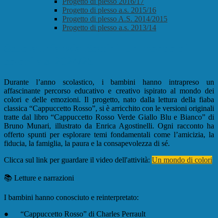
Progetto di plesso 2016/17
Progetto di plesso a.s. 2015/16
Progetto di plesso A.S. 2014/2015
Progetto di plesso a.s. 2013/14
Scuola Infanzia Bottini: un mondo di
colori a.s. 2024/25
Durante l’anno scolastico, i bambini hanno intrapreso un
affascinante percorso educativo e creativo ispirato al mondo dei
colori e delle emozioni. Il progetto, nato dalla lettura della fiaba
classica “Cappuccetto Rosso”, si è arricchito con le versioni originali
tratte dal libro “Cappuccetto Rosso Verde Giallo Blu e Bianco” di
Bruno Munari, illustrato da Enrica Agostinelli. Ogni racconto ha
offerto spunti per esplorare temi fondamentali come l’amicizia, la
fiducia, la famiglia, la paura e la consapevolezza di sé.
Clicca sul link per guardare il video dell'attività:
Un mondo di colori
📚 Letture e narrazioni
I bambini hanno conosciuto e reinterpretato:
●
“Cappuccetto Rosso”
di Charles Perrault