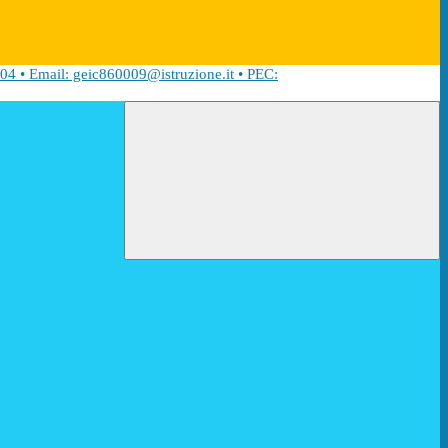
04 • Email: geic860009@istruzione.it • PEC: