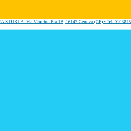
VA STURLA
Via Vittorino Era 1B, 16147 Genova (GE) • Tel. 0103875