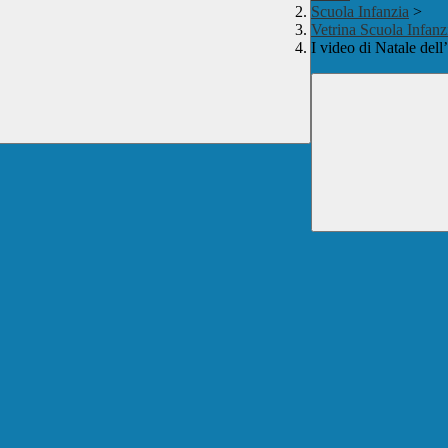
Scuola Infanzia
>
Vetrina Scuola Infanz
I video di Natale dell