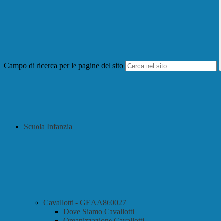
Campo di ricerca per le pagine del sito
Scuola Infanzia
Cavallotti - GEAA860027
Dove Siamo Cavallotti
Organizzazione Cavallotti