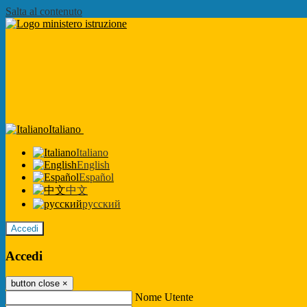
Salta al contenuto
Italiano
Italiano
English
Español
中文
русский
Accedi
Accedi
button close
×
Nome Utente