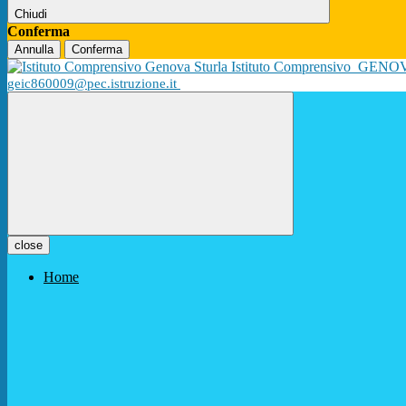
Chiudi
Conferma
Annulla
Conferma
Istituto Comprensivo
GENO
geic860009@pec.istruzione.it
close
Home