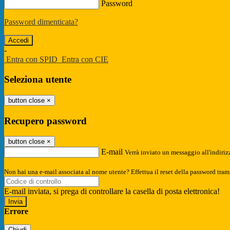
Password
Password dimenticata?
-
Entra con SPID
Entra con CIE
Seleziona utente
button close
×
Recupero password
button close
×
E-mail
Verrà inviato un messaggio all'indirizz
Non hai una e-mail associata al nome utente? Effettua il reset della password tram
E-mail inviata, si prega di controllare la casella di posta elettronica!
Errore
Chiudi