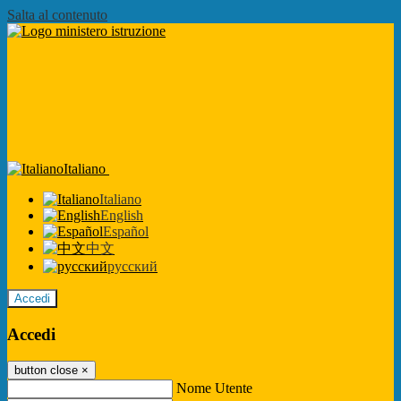
Salta al contenuto
Italiano
Italiano
English
Español
中文
русский
Accedi
Accedi
button close
×
Nome Utente