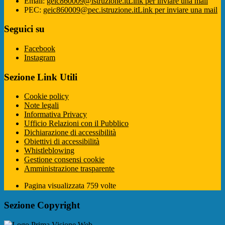
Email:
geic860009@istruzione.it
Link per inviare una mail
PEC:
geic860009@pec.istruzione.it
Link per inviare una mail
Seguici su
Facebook
Instagram
Sezione Link Utili
Cookie policy
Note legali
Informativa Privacy
Ufficio Relazioni con il Pubblico
Dichiarazione di accessibilità
Obiettivi di accessibilità
Whistleblowing
Gestione consensi cookie
Amministrazione trasparente
Pagina visualizzata
759
volte
Sezione Copyright