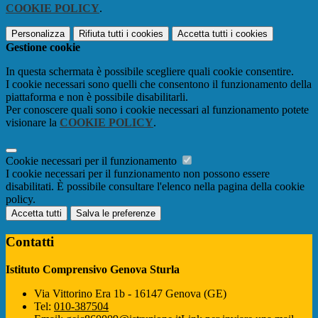
COOKIE POLICY
.
Personalizza
Rifiuta tutti
i cookies
Accetta tutti
i cookies
Gestione cookie
In questa schermata è possibile scegliere quali cookie consentire.
I cookie necessari sono quelli che consentono il funzionamento della
piattaforma e non è possibile disabilitarli.
Per conoscere quali sono i cookie necessari al funzionamento potete
visionare la
COOKIE POLICY
.
Cookie necessari per il funzionamento
I cookie necessari per il funzionamento non possono essere
disabilitati. È possibile consultare l'elenco nella pagina della cookie
policy.
Accetta tutti
Salva le preferenze
Contatti
Istituto Comprensivo Genova Sturla
Via Vittorino Era 1b - 16147 Genova (GE)
Tel:
010-387504