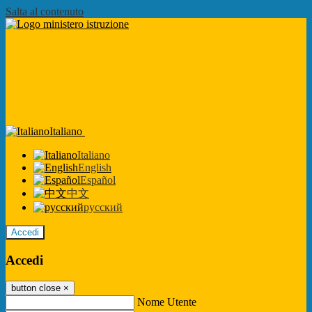
Salta al contenuto
Italiano
Italiano
English
Español
中文
русский
Accedi
Accedi
button close
×
Nome Utente