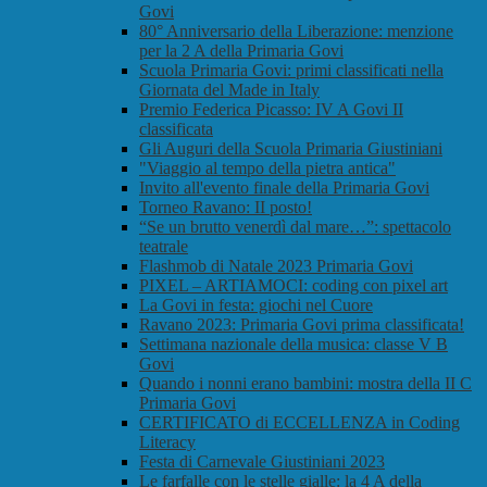
Govi
80° Anniversario della Liberazione: menzione
per la 2 A della Primaria Govi
Scuola Primaria Govi: primi classificati nella
Giornata del Made in Italy
Premio Federica Picasso: IV A Govi II
classificata
Gli Auguri della Scuola Primaria Giustiniani
"Viaggio al tempo della pietra antica"
Invito all'evento finale della Primaria Govi
Torneo Ravano: II posto!
“Se un brutto venerdì dal mare…”: spettacolo
teatrale
Flashmob di Natale 2023 Primaria Govi
PIXEL – ARTIAMOCI: coding con pixel art
La Govi in festa: giochi nel Cuore
Ravano 2023: Primaria Govi prima classificata!
Settimana nazionale della musica: classe V B
Govi
Quando i nonni erano bambini: mostra della II C
Primaria Govi
CERTIFICATO di ECCELLENZA in Coding
Literacy
Festa di Carnevale Giustiniani 2023
Le farfalle con le stelle gialle: la 4 A della