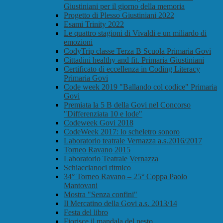
Giustiniani per il giorno della memoria
Progetto di Plesso Giustiniani 2022
Esami Trinity 2022
Le quattro stagioni di Vivaldi e un miliardo di
emozioni
CodyTrip classe Terza B Scuola Primaria Govi
Cittadini healthy and fit. Primaria Giustiniani
Certificato di eccellenza in Coding Literacy
Primaria Govi
Code week 2019 "Ballando col codice" Primaria
Govi
Premiata la 5 B della Govi nel Concorso
"Differenziata 10 e lode"
Codeweek Govi 2018
CodeWeek 2017: lo scheletro sonoro
Laboratorio teatrale Vernazza a.s.2016/2017
Torneo Ravano 2015
Laboratorio Teatrale Vernazza
Schiaccianoci ritmico
34° Torneo Ravano – 25° Coppa Paolo
Mantovani
Mostra "Senza confini"
Il Mercatino della Govi a.s. 2013/14
Festa del libro
Fiorisce il mandala del pesto