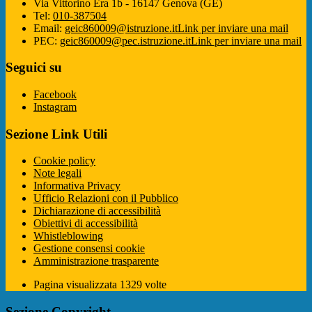
Via Vittorino Era 1b - 16147 Genova (GE)
Tel:
010-387504
Email:
geic860009@istruzione.it
Link per inviare una mail
PEC:
geic860009@pec.istruzione.it
Link per inviare una mail
Seguici su
Facebook
Instagram
Sezione Link Utili
Cookie policy
Note legali
Informativa Privacy
Ufficio Relazioni con il Pubblico
Dichiarazione di accessibilità
Obiettivi di accessibilità
Whistleblowing
Gestione consensi cookie
Amministrazione trasparente
Pagina visualizzata
1329
volte
Sezione Copyright