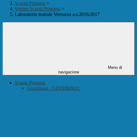
Scuola Primaria
>
Vetrina Scuola Primaria
>
Laboratorio teatrale Vernazza a.s.2016/2017
Menu di
navigazione
Scuola Primaria
Giustiniani - GEEE86002C