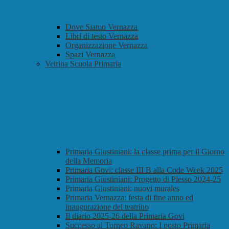
Dove Siamo Vernazza
Libri di testo Vernazza
Organizzazione Vernazza
Spazi Vernazza
Vetrina Scuola Primaria
Primaria Giustiniani: la classe prima per il Giorno
della Memoria
Primaria Govi: classe III B alla Code Week 2025
Primaria Giustiniani: Progetto di Plesso 2024-25
Primaria Giustiniani: nuovi murales
Primaria Vernazza: festa di fine anno ed
inaugurazione del teatrino
Il diario 2025-26 della Primaria Govi
Successo al Torneo Ravano: I posto Primaria