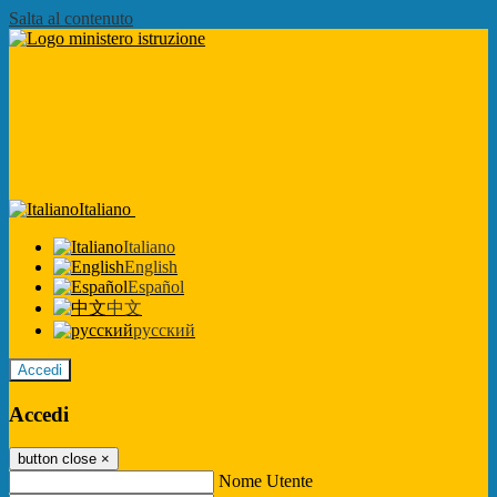
Salta al contenuto
Italiano
Italiano
English
Español
中文
русский
Accedi
Accedi
button close
×
Nome Utente