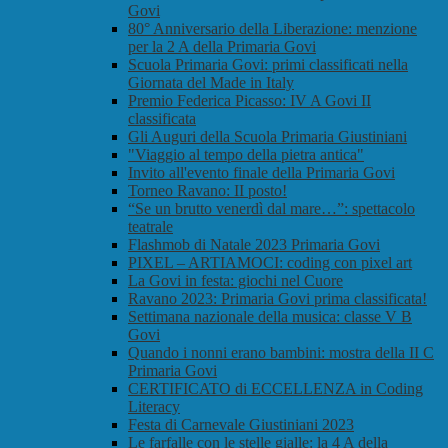
Govi
80° Anniversario della Liberazione: menzione
per la 2 A della Primaria Govi
Scuola Primaria Govi: primi classificati nella
Giornata del Made in Italy
Premio Federica Picasso: IV A Govi II
classificata
Gli Auguri della Scuola Primaria Giustiniani
"Viaggio al tempo della pietra antica"
Invito all'evento finale della Primaria Govi
Torneo Ravano: II posto!
“Se un brutto venerdì dal mare…”: spettacolo
teatrale
Flashmob di Natale 2023 Primaria Govi
PIXEL – ARTIAMOCI: coding con pixel art
La Govi in festa: giochi nel Cuore
Ravano 2023: Primaria Govi prima classificata!
Settimana nazionale della musica: classe V B
Govi
Quando i nonni erano bambini: mostra della II C
Primaria Govi
CERTIFICATO di ECCELLENZA in Coding
Literacy
Festa di Carnevale Giustiniani 2023
Le farfalle con le stelle gialle: la 4 A della