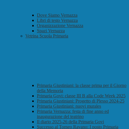
Dove Siamo Vernazza
Libri di testo Vernazza
Organizzazione Vernazza
Spazi Vernazza
Vetrina Scuola Primaria
Primaria Giustiniani: la classe prima per il Giorno
della Memoria
Primaria Govi: classe III B alla Code Week 2025
Primaria Giustiniani: Progetto di Plesso 2024-25
Primaria Giustiniani: nuovi murales
Primaria Vernazza: festa di fine anno ed
inaugurazione del teatrino
Il diario 2025-26 della Primaria Govi
Successo al Torneo Ravano: I posto Primaria