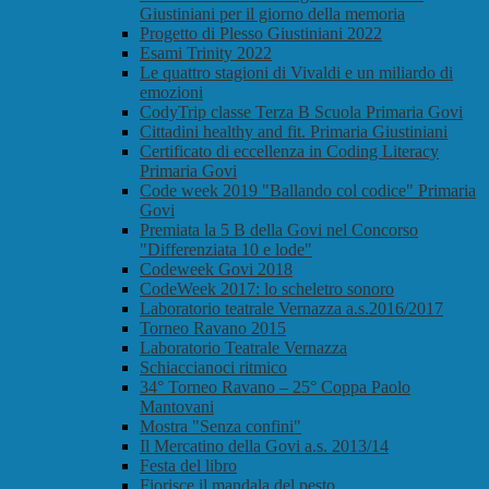
Giustiniani per il giorno della memoria
Progetto di Plesso Giustiniani 2022
Esami Trinity 2022
Le quattro stagioni di Vivaldi e un miliardo di
emozioni
CodyTrip classe Terza B Scuola Primaria Govi
Cittadini healthy and fit. Primaria Giustiniani
Certificato di eccellenza in Coding Literacy
Primaria Govi
Code week 2019 "Ballando col codice" Primaria
Govi
Premiata la 5 B della Govi nel Concorso
"Differenziata 10 e lode"
Codeweek Govi 2018
CodeWeek 2017: lo scheletro sonoro
Laboratorio teatrale Vernazza a.s.2016/2017
Torneo Ravano 2015
Laboratorio Teatrale Vernazza
Schiaccianoci ritmico
34° Torneo Ravano – 25° Coppa Paolo
Mantovani
Mostra "Senza confini"
Il Mercatino della Govi a.s. 2013/14
Festa del libro
Fiorisce il mandala del pesto