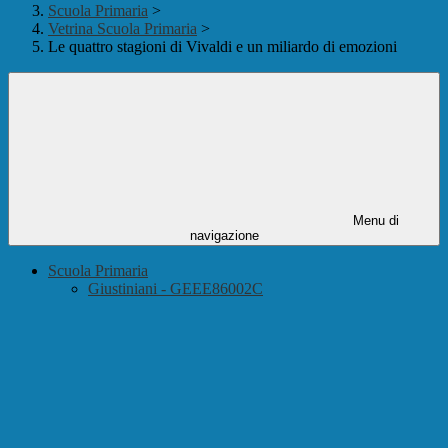
Scuola Primaria
>
Vetrina Scuola Primaria
>
Le quattro stagioni di Vivaldi e un miliardo di emozioni
Menu di
navigazione
Scuola Primaria
Giustiniani - GEEE86002C