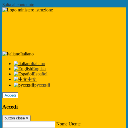
Salta al contenuto
Italiano
Italiano
English
Español
中文
русский
Accedi
Accedi
button close
×
Nome Utente