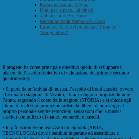
Rassegna teatrale Tegras
Uniti per la pace....si vince!
Abbracciamo Bocciasse
Mercatino della Primaria G. Govi
La scuola G. Govi premiata al Progetto
“ilSognalibro”
Le quattro stagioni di Vivaldi e un
miliardo di emozioni
Il progetto ha come principale obiettivo quello di sviluppare il
piacere dell’ascolto (obiettivo di valutazione del primo e secondo
quadrimestre).
• Si parte da un’attività di musica, l’ascolto di brani classici, ovvero
“Le quattro stagioni” di Vivaldi; i brani vengono proposti durante
l’anno, seguendo il corso delle stagioni (STORIA) e si chiede agli
alunni di realizzare produzioni artistiche libere, dando sfogo al
proprio personale sentire (emozioni, sensazioni che la musica
suscita) con utilizzo di matite, pennarelli e pastelli.
• In più lezioni viene realizzato un lapbook (ARTE,
TECNOLOGIA) dove i bambini imparano ad assemblare e
comporre l’elaborato artistico e riflettere sulle emozioni provate. Il