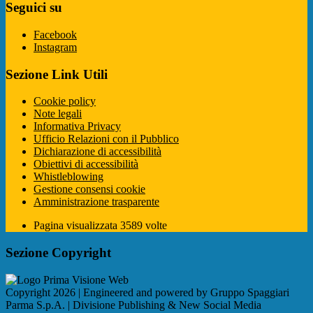
Seguici su
Facebook
Instagram
Sezione Link Utili
Cookie policy
Note legali
Informativa Privacy
Ufficio Relazioni con il Pubblico
Dichiarazione di accessibilità
Obiettivi di accessibilità
Whistleblowing
Gestione consensi cookie
Amministrazione trasparente
Pagina visualizzata
3589
volte
Sezione Copyright
Copyright 2026 | Engineered and powered by Gruppo Spaggiari
Parma S.p.A. | Divisione Publishing & New Social Media