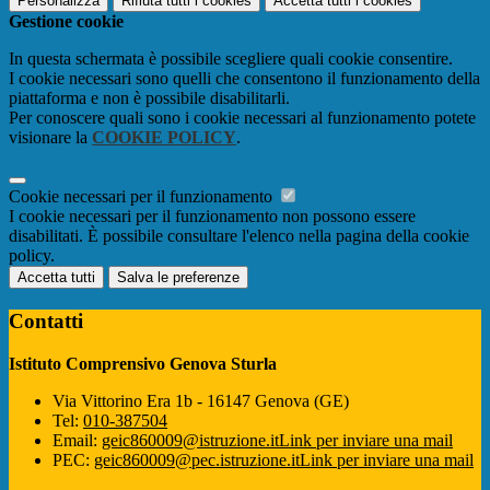
Personalizza
Rifiuta tutti
i cookies
Accetta tutti
i cookies
Gestione cookie
In questa schermata è possibile scegliere quali cookie consentire.
I cookie necessari sono quelli che consentono il funzionamento della
piattaforma e non è possibile disabilitarli.
Per conoscere quali sono i cookie necessari al funzionamento potete
visionare la
COOKIE POLICY
.
Cookie necessari per il funzionamento
I cookie necessari per il funzionamento non possono essere
disabilitati. È possibile consultare l'elenco nella pagina della cookie
policy.
Accetta tutti
Salva le preferenze
Contatti
Istituto Comprensivo Genova Sturla
Via Vittorino Era 1b - 16147 Genova (GE)
Tel:
010-387504
Email:
geic860009@istruzione.it
Link per inviare una mail
PEC:
geic860009@pec.istruzione.it
Link per inviare una mail