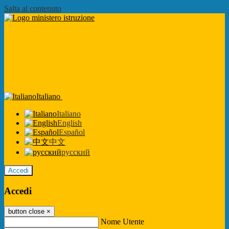
Salta al contenuto
Italiano
Italiano
English
Español
中文
русский
Accedi
Accedi
button close
×
Nome Utente