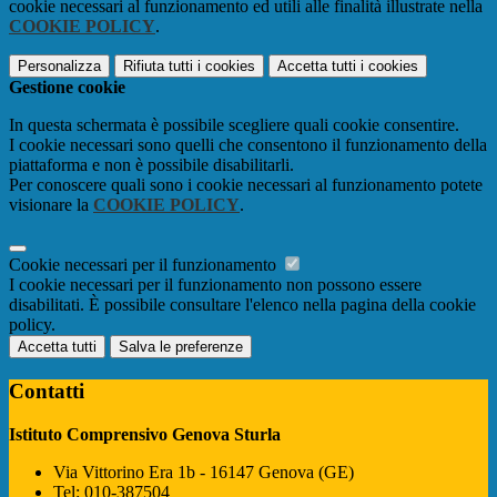
cookie necessari al funzionamento ed utili alle finalità illustrate nella
COOKIE POLICY
.
Personalizza
Rifiuta tutti
i cookies
Accetta tutti
i cookies
Gestione cookie
In questa schermata è possibile scegliere quali cookie consentire.
I cookie necessari sono quelli che consentono il funzionamento della
piattaforma e non è possibile disabilitarli.
Per conoscere quali sono i cookie necessari al funzionamento potete
visionare la
COOKIE POLICY
.
Cookie necessari per il funzionamento
I cookie necessari per il funzionamento non possono essere
disabilitati. È possibile consultare l'elenco nella pagina della cookie
policy.
Accetta tutti
Salva le preferenze
Contatti
Istituto Comprensivo Genova Sturla
Via Vittorino Era 1b - 16147 Genova (GE)
Tel:
010-387504