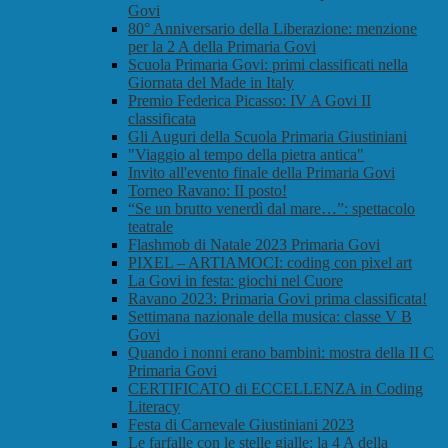
Govi
80° Anniversario della Liberazione: menzione
per la 2 A della Primaria Govi
Scuola Primaria Govi: primi classificati nella
Giornata del Made in Italy
Premio Federica Picasso: IV A Govi II
classificata
Gli Auguri della Scuola Primaria Giustiniani
"Viaggio al tempo della pietra antica"
Invito all'evento finale della Primaria Govi
Torneo Ravano: II posto!
“Se un brutto venerdì dal mare…”: spettacolo
teatrale
Flashmob di Natale 2023 Primaria Govi
PIXEL – ARTIAMOCI: coding con pixel art
La Govi in festa: giochi nel Cuore
Ravano 2023: Primaria Govi prima classificata!
Settimana nazionale della musica: classe V B
Govi
Quando i nonni erano bambini: mostra della II C
Primaria Govi
CERTIFICATO di ECCELLENZA in Coding
Literacy
Festa di Carnevale Giustiniani 2023
Le farfalle con le stelle gialle: la 4 A della