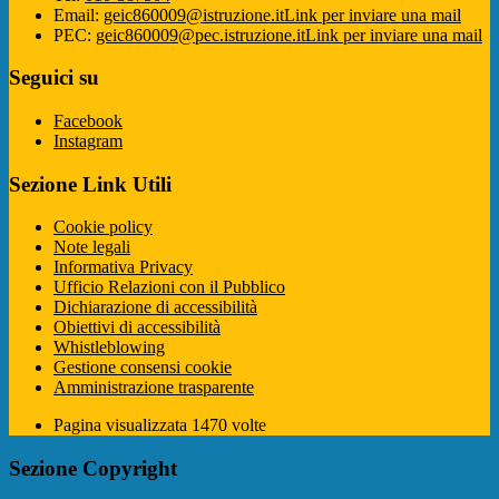
Email:
geic860009@istruzione.it
Link per inviare una mail
PEC:
geic860009@pec.istruzione.it
Link per inviare una mail
Seguici su
Facebook
Instagram
Sezione Link Utili
Cookie policy
Note legali
Informativa Privacy
Ufficio Relazioni con il Pubblico
Dichiarazione di accessibilità
Obiettivi di accessibilità
Whistleblowing
Gestione consensi cookie
Amministrazione trasparente
Pagina visualizzata
1470
volte
Sezione Copyright