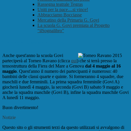
Rassegna teatrale Tegras
Uniti per la pace....si vince!
Abbracciamo Bocciasse
Mercatino della Primaria G. Govi
La scuola G. Govi premiata al Progetto
“ilSognalibro”
Torneo Ravano 2015
Anche quest'anno la scuola Govi
parteciperà al Torneo Ravano (clicca
qui
) che si terrà presso la
tensostruttura della Fiera del Mare a Genova
dal 4 maggio al 16
maggio
. Quest'anno il numero dei partecipanti è numeroso: 40
bambini delle classi quarte e quinte. Si formeranno 4 squadre, due
maschili e due femminili. La prima squadra femminile (Govi A)
giocherà lunedì 4 maggio, la seconda (Govi B) sabato 9 maggio e
anche la squadra maschile (Govi B), infine la squadra maschile Govi
A lunedì 11 maggio.
Buon divertimento!
Notizie
Questo sito o gli strumenti terzi da questo utilizzati si avvalgono di