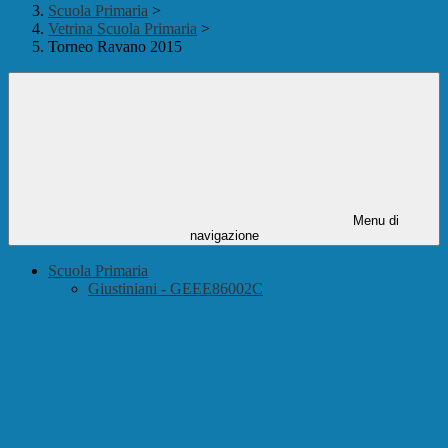
Scuola Primaria
>
Vetrina Scuola Primaria
>
Torneo Ravano 2015
Menu di
navigazione
Scuola Primaria
Giustiniani - GEEE86002C