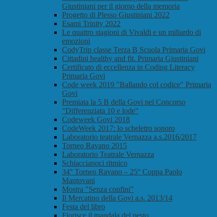
Giustiniani per il giorno della memoria
Progetto di Plesso Giustiniani 2022
Esami Trinity 2022
Le quattro stagioni di Vivaldi e un miliardo di
emozioni
CodyTrip classe Terza B Scuola Primaria Govi
Cittadini healthy and fit. Primaria Giustiniani
Certificato di eccellenza in Coding Literacy
Primaria Govi
Code week 2019 "Ballando col codice" Primaria
Govi
Premiata la 5 B della Govi nel Concorso
"Differenziata 10 e lode"
Codeweek Govi 2018
CodeWeek 2017: lo scheletro sonoro
Laboratorio teatrale Vernazza a.s.2016/2017
Torneo Ravano 2015
Laboratorio Teatrale Vernazza
Schiaccianoci ritmico
34° Torneo Ravano – 25° Coppa Paolo
Mantovani
Mostra "Senza confini"
Il Mercatino della Govi a.s. 2013/14
Festa del libro
Fiorisce il mandala del pesto