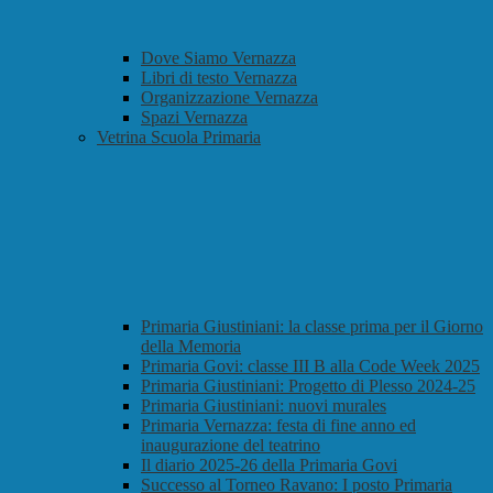
Dove Siamo Vernazza
Libri di testo Vernazza
Organizzazione Vernazza
Spazi Vernazza
Vetrina Scuola Primaria
Primaria Giustiniani: la classe prima per il Giorno
della Memoria
Primaria Govi: classe III B alla Code Week 2025
Primaria Giustiniani: Progetto di Plesso 2024-25
Primaria Giustiniani: nuovi murales
Primaria Vernazza: festa di fine anno ed
inaugurazione del teatrino
Il diario 2025-26 della Primaria Govi
Successo al Torneo Ravano: I posto Primaria