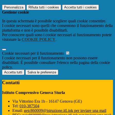
Personalizza
Rifiuta tutti
i cookies
Accetta tutti
i cookies
Gestione cookie
In questa schermata è possibile scegliere quali cookie consentire.
I cookie necessari sono quelli che consentono il funzionamento della
piattaforma e non è possibile disabilitarli.
Per conoscere quali sono i cookie necessari al funzionamento potete
visionare la
COOKIE POLICY
.
Cookie necessari per il funzionamento
I cookie necessari per il funzionamento non possono essere
disabilitati. È possibile consultare l'elenco nella pagina della cookie
policy.
Accetta tutti
Salva le preferenze
Contatti
Istituto Comprensivo Genova Sturla
Via Vittorino Era 1b - 16147 Genova (GE)
Tel:
010-387504
Email:
geic860009@istruzione.it
Link per inviare una mail