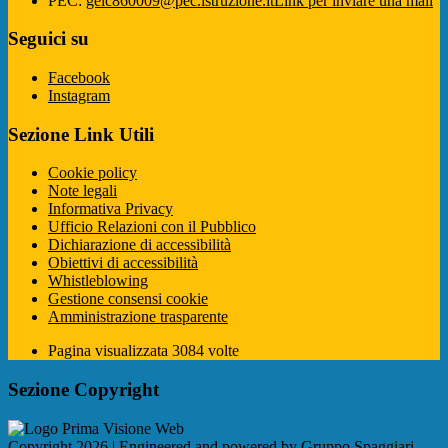
PEC:
geic860009@pec.istruzione.it
Link per inviare una mail
Seguici su
Facebook
Instagram
Sezione Link Utili
Cookie policy
Note legali
Informativa Privacy
Ufficio Relazioni con il Pubblico
Dichiarazione di accessibilità
Obiettivi di accessibilità
Whistleblowing
Gestione consensi cookie
Amministrazione trasparente
Pagina visualizzata
3084
volte
Sezione Copyright
Copyright 2026 | Engineered and powered by Gruppo Spaggiari