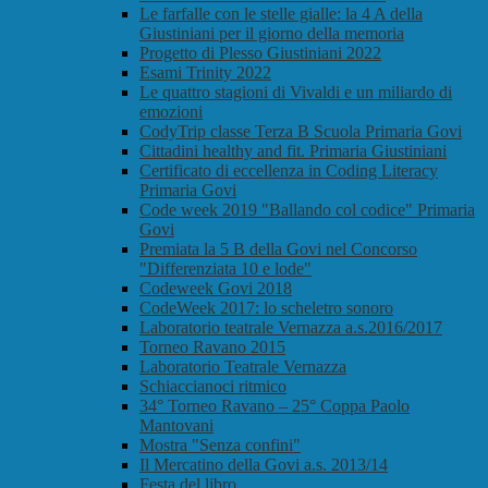
Le farfalle con le stelle gialle: la 4 A della
Giustiniani per il giorno della memoria
Progetto di Plesso Giustiniani 2022
Esami Trinity 2022
Le quattro stagioni di Vivaldi e un miliardo di
emozioni
CodyTrip classe Terza B Scuola Primaria Govi
Cittadini healthy and fit. Primaria Giustiniani
Certificato di eccellenza in Coding Literacy
Primaria Govi
Code week 2019 "Ballando col codice" Primaria
Govi
Premiata la 5 B della Govi nel Concorso
"Differenziata 10 e lode"
Codeweek Govi 2018
CodeWeek 2017: lo scheletro sonoro
Laboratorio teatrale Vernazza a.s.2016/2017
Torneo Ravano 2015
Laboratorio Teatrale Vernazza
Schiaccianoci ritmico
34° Torneo Ravano – 25° Coppa Paolo
Mantovani
Mostra "Senza confini"
Il Mercatino della Govi a.s. 2013/14
Festa del libro