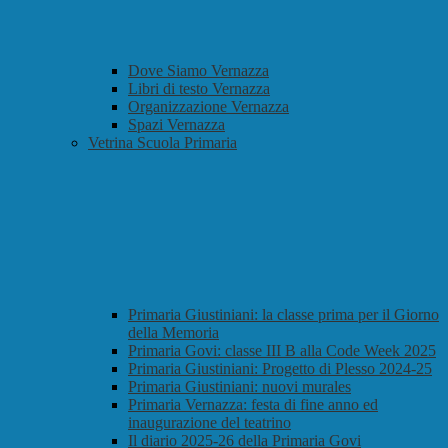
Dove Siamo Vernazza
Libri di testo Vernazza
Organizzazione Vernazza
Spazi Vernazza
Vetrina Scuola Primaria
Primaria Giustiniani: la classe prima per il Giorno
della Memoria
Primaria Govi: classe III B alla Code Week 2025
Primaria Giustiniani: Progetto di Plesso 2024-25
Primaria Giustiniani: nuovi murales
Primaria Vernazza: festa di fine anno ed
inaugurazione del teatrino
Il diario 2025-26 della Primaria Govi