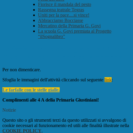
Fiorisce il mandala del pesto
Rassegna teatrale Tegras
Uniti per la pace....si vince!
Abbracciamo Bocciasse
Mercatino della Primaria G. Govi
La scuola G. Govi premiata al Progetto
“ilSognalibro”
Le farfalle con le stelle gialle: la 4 A della
Giustiniani per il giorno della memoria
Per non dimenticare.
Sfoglia le immagini dell'attività cliccando sul seguente
link
:
Le farfalle con le stelle gialle.
Complimenti alle 4 A della Primaria Giustiniani!
Notizie
Questo sito o gli strumenti terzi da questo utilizzati si avvalgono di
cookie necessari al funzionamento ed utili alle finalità illustrate nella
COOKIE POLICY
.