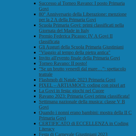
Successo al Torneo Ravano: I posto Primaria
Govi
80° Anniversario della Liberazione: menzione
per la 2 A della Primaria Govi
Scuola Primaria Govi: primi classificati nella
Giornata del Made in Italy
Premio Federica Picasso: IV A Govi II
classificata
Gli Auguri della Scuola Primaria Giustiniani
"Viaggio al tempo della pietra antica"
Invito all'evento finale della Primaria Govi
Torneo Ravano: II posto!
“Se un brutto venerdì dal mare…”: spettacolo
teatrale
Flashmob di Natale 2023 Primaria Govi
PIXEL – ARTIAMOCI: coding con pixel art
La Govi in festa: giochi nel Cuore
Ravano 2023: Primaria Govi prima classificata!
Settimana nazionale della musica: classe V B
Govi
Quando i nonni erano bambini: mostra della II C
Primaria Govi
CERTIFICATO di ECCELLENZA in Coding
Literacy
Festa di Carnevale Giustiniani 2023