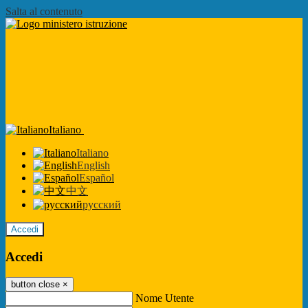
Salta al contenuto
Italiano
Italiano
English
Español
中文
русский
Accedi
Accedi
button close
×
Nome Utente