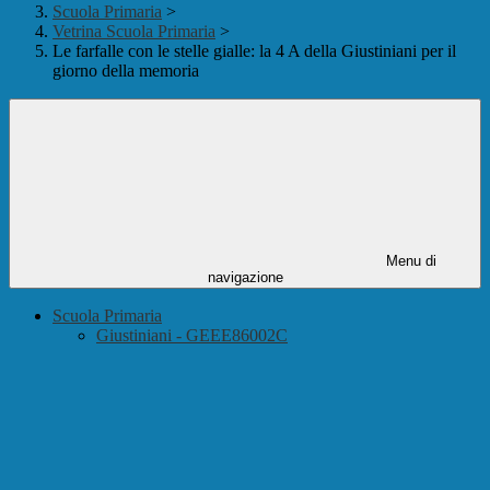
Scuola Primaria
>
Vetrina Scuola Primaria
>
Le farfalle con le stelle gialle: la 4 A della Giustiniani per il
giorno della memoria
Menu di
navigazione
Scuola Primaria
Giustiniani - GEEE86002C