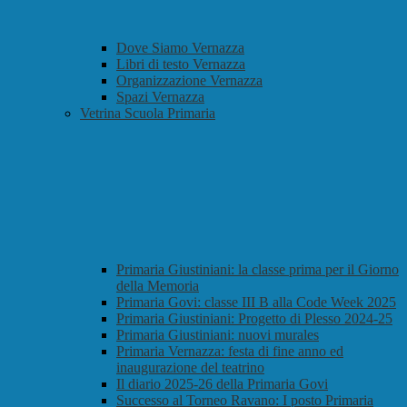
Dove Siamo Vernazza
Libri di testo Vernazza
Organizzazione Vernazza
Spazi Vernazza
Vetrina Scuola Primaria
Primaria Giustiniani: la classe prima per il Giorno
della Memoria
Primaria Govi: classe III B alla Code Week 2025
Primaria Giustiniani: Progetto di Plesso 2024-25
Primaria Giustiniani: nuovi murales
Primaria Vernazza: festa di fine anno ed
inaugurazione del teatrino
Il diario 2025-26 della Primaria Govi
Successo al Torneo Ravano: I posto Primaria