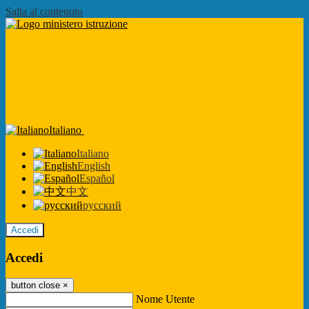
Salta al contenuto
Italiano
Italiano
English
Español
中文
русский
Accedi
Accedi
button close
×
Nome Utente