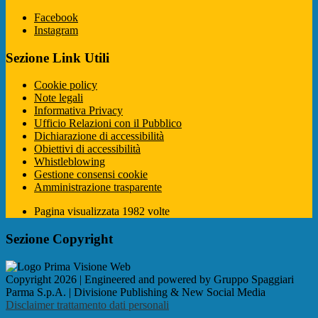
Facebook
Instagram
Sezione Link Utili
Cookie policy
Note legali
Informativa Privacy
Ufficio Relazioni con il Pubblico
Dichiarazione di accessibilità
Obiettivi di accessibilità
Whistleblowing
Gestione consensi cookie
Amministrazione trasparente
Pagina visualizzata
1982
volte
Sezione Copyright
Copyright 2026 | Engineered and powered by Gruppo Spaggiari
Parma S.p.A. | Divisione Publishing & New Social Media
Disclaimer trattamento dati personali