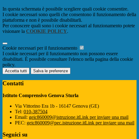
In questa schermata è possibile scegliere quali cookie consentire.
I cookie necessari sono quelli che consentono il funzionamento della
piattaforma e non è possibile disabilitarli.
Per conoscere quali sono i cookie necessari al funzionamento potete
visionare la
COOKIE POLICY
.
Cookie necessari per il funzionamento
I cookie necessari per il funzionamento non possono essere
disabilitati. È possibile consultare l'elenco nella pagina della cookie
policy.
Accetta tutti
Salva le preferenze
Contatti
Istituto Comprensivo Genova Sturla
Via Vittorino Era 1b - 16147 Genova (GE)
Tel:
010-387504
Email:
geic860009@istruzione.it
Link per inviare una mail
PEC:
geic860009@pec.istruzione.it
Link per inviare una mail
Seguici su