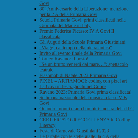
Govi
80° Anniversario della Liberazione: menzione
per la 2 A della Primaria Govi
Scuola Primaria Govi: primi classificati nella
Giornata del Made in Italy
Premio Federica Picasso: IV A Govi II
classificata
Gli Auguri della Scuola Primaria Giustiniani
"Viaggio al tempo della pietra antica"
Invito all'evento finale della Primaria Govi
Torneo Ravano: II posto!
“Se un brutto venerdì dal mare…”: spettacolo
teatrale
Flashmob di Natale 2023 Primaria Govi
PIXEL – ARTIAMOCI: coding con pixel art
La Govi in festa: giochi nel Cuore
Ravano 2023: Primaria Govi prima classificata!
Settimana nazionale della musica: classe V B
Govi
Quando i nonni erano bambini: mostra della II C
Primaria Govi
CERTIFICATO di ECCELLENZA in Coding
Literacy
Festa di Carnevale Giustiniani 2023
Le farfalle con le stelle gialle: la 4 A della