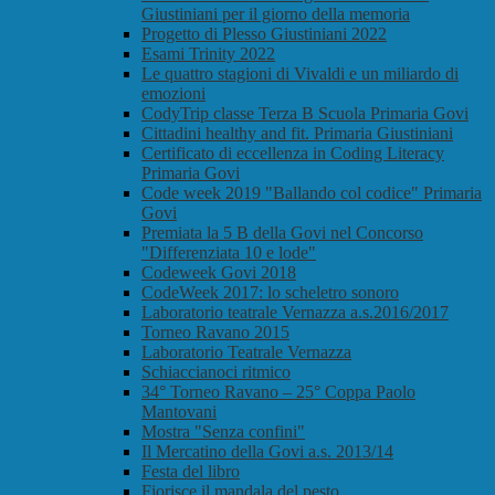
Giustiniani per il giorno della memoria
Progetto di Plesso Giustiniani 2022
Esami Trinity 2022
Le quattro stagioni di Vivaldi e un miliardo di
emozioni
CodyTrip classe Terza B Scuola Primaria Govi
Cittadini healthy and fit. Primaria Giustiniani
Certificato di eccellenza in Coding Literacy
Primaria Govi
Code week 2019 "Ballando col codice" Primaria
Govi
Premiata la 5 B della Govi nel Concorso
"Differenziata 10 e lode"
Codeweek Govi 2018
CodeWeek 2017: lo scheletro sonoro
Laboratorio teatrale Vernazza a.s.2016/2017
Torneo Ravano 2015
Laboratorio Teatrale Vernazza
Schiaccianoci ritmico
34° Torneo Ravano – 25° Coppa Paolo
Mantovani
Mostra "Senza confini"
Il Mercatino della Govi a.s. 2013/14
Festa del libro
Fiorisce il mandala del pesto