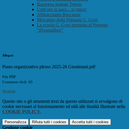
Rassegna teatrale Tegras
Uniti per la pace....si vince!
Abbracciamo Bocciasse
Mercatino della Primaria G. Govi
La scuola G. Govi premiata al Progetto
“ilSognalibro”
Organizzazione Giustiniani
Allegati
Piano organizzativo plesso 2025-26 Giustiniani.pdf
File PDF
Contatore click: 63
Notizie
Questo sito o gli strumenti terzi da questo utilizzati si avvalgono di
cookie necessari al funzionamento ed utili alle finalità illustrate nella
COOKIE POLICY
.
Personalizza
Rifiuta tutti
i cookies
Accetta tutti
i cookies
Gestione cookie