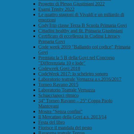
Progetto di Plesso Giustiniani 2022
Esami Trinity 2022
Le quattro stagioni di Vivaldi e un miliardo di
emozioni
CodyTrip classe Terza B Scuola Primaria Govi
Cittadini healthy and fit. Primaria Giustiniani
Certificato di eccellenza in Coding Literacy
Primaria Govi
Code week 2019 "Ballando col codice" Primaria
Govi
Premiata la 5 B della Govi nel Concorso
"Differenziata 10 e lode"
Codeweek Govi 2018
CodeWeek 2017: lo scheletro sonoro
Laboratorio teatrale Vernazza a.s.2016/2017
Torneo Ravano 2015
Laboratorio Teatrale Vernazza
Schiaccianoci ritmico
34° Torneo Ravano – 25° Coppa Paolo
Mantovani
Mostra "Senza confini"
Il Mercatino della Govi a.s. 2013/14
Festa del libro
Fiorisce il mandala del pesto
Rassegna teatrale Tegras