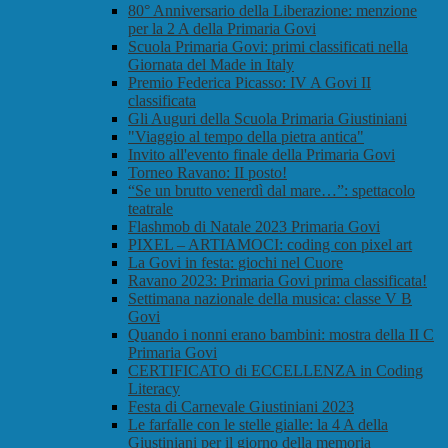
80° Anniversario della Liberazione: menzione
per la 2 A della Primaria Govi
Scuola Primaria Govi: primi classificati nella
Giornata del Made in Italy
Premio Federica Picasso: IV A Govi II
classificata
Gli Auguri della Scuola Primaria Giustiniani
"Viaggio al tempo della pietra antica"
Invito all'evento finale della Primaria Govi
Torneo Ravano: II posto!
“Se un brutto venerdì dal mare…”: spettacolo
teatrale
Flashmob di Natale 2023 Primaria Govi
PIXEL – ARTIAMOCI: coding con pixel art
La Govi in festa: giochi nel Cuore
Ravano 2023: Primaria Govi prima classificata!
Settimana nazionale della musica: classe V B
Govi
Quando i nonni erano bambini: mostra della II C
Primaria Govi
CERTIFICATO di ECCELLENZA in Coding
Literacy
Festa di Carnevale Giustiniani 2023
Le farfalle con le stelle gialle: la 4 A della
Giustiniani per il giorno della memoria