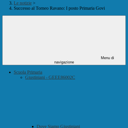
Le notizie
>
Successo al Torneo Ravano: I posto Primaria Govi
Menu di
navigazione
Scuola Primaria
Giustiniani - GEEE86002C
Dove Siamo Giustiniani