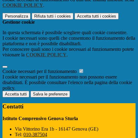
COOKIE POLICY
.
Personalizza
Rifiuta tutti
i cookies
Accetta tutti
i cookies
Gestione cookie
In questa schermata è possibile scegliere quali cookie consentire.
I cookie necessari sono quelli che consentono il funzionamento della
piattaforma e non è possibile disabilitarli.
Per conoscere quali sono i cookie necessari al funzionamento potete
visionare la
COOKIE POLICY
.
Cookie necessari per il funzionamento
I cookie necessari per il funzionamento non possono essere
disabilitati. È possibile consultare l'elenco nella pagina della cookie
policy.
Accetta tutti
Salva le preferenze
Contatti
Istituto Comprensivo Genova Sturla
Via Vittorino Era 1b - 16147 Genova (GE)
Tel:
010-387504