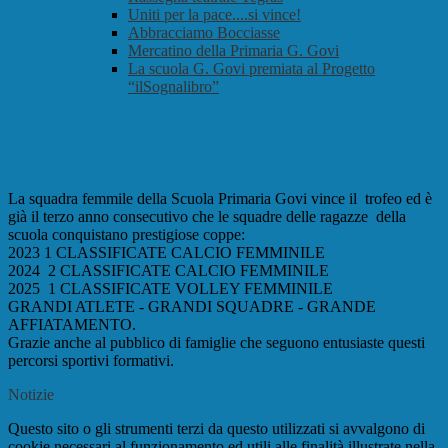
Uniti per la pace....si vince!
Abbracciamo Bocciasse
Mercatino della Primaria G. Govi
La scuola G. Govi premiata al Progetto
“ilSognalibro”
Successo al Torneo Ravano: I posto
Primaria Govi
La squadra femmile della Scuola Primaria Govi vince il trofeo ed è
già il terzo anno consecutivo che le squadre delle ragazze della
scuola conquistano prestigiose coppe:
2023 1 CLASSIFICATE CALCIO FEMMINILE
2024 2 CLASSIFICATE CALCIO FEMMINILE
2025 1 CLASSIFICATE VOLLEY FEMMINILE
GRANDI ATLETE - GRANDI SQUADRE - GRANDE
AFFIATAMENTO.
Grazie anche al pubblico di famiglie che seguono entusiaste questi
percorsi sportivi formativi.
Notizie
Questo sito o gli strumenti terzi da questo utilizzati si avvalgono di
cookie necessari al funzionamento ed utili alle finalità illustrate nella