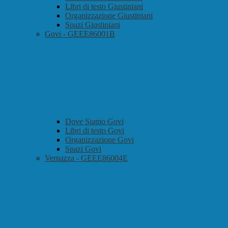
Libri di testo Giustiniani
Organizzazione Giustiniani
Spazi Giustiniani
Govi - GEEE86001B
Dove Siamo Govi
Libri di testo Govi
Organizzazione Govi
Spazi Govi
Vernazza - GEEE86004E