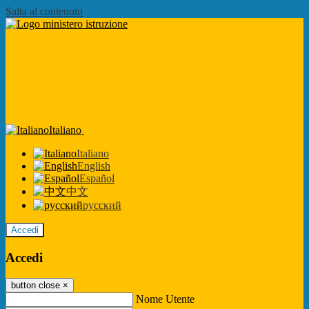
Salta al contenuto
Italiano
Italiano
English
Español
中文
русский
Accedi
Accedi
button close
×
Nome Utente