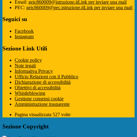
Email:
geic860009@istruzione.it
Link per inviare una mail
PEC:
geic860009@pec.istruzione.it
Link per inviare una mail
Seguici su
Facebook
Instagram
Sezione Link Utili
Cookie policy
Note legali
Informativa Privacy
Ufficio Relazioni con il Pubblico
Dichiarazione di accessibilità
Obiettivi di accessibilità
Whistleblowing
Gestione consensi cookie
Amministrazione trasparente
Pagina visualizzata
527
volte
Sezione Copyright