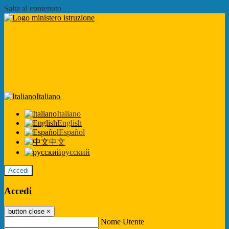
Salta al contenuto
Italiano
Italiano
English
Español
中文
русский
Accedi
Accedi
button close
×
Nome Utente