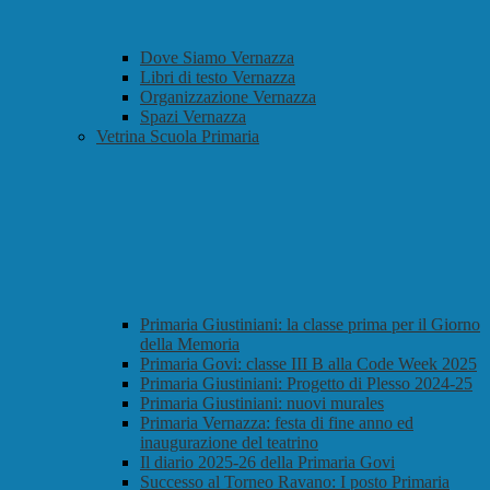
Dove Siamo Vernazza
Libri di testo Vernazza
Organizzazione Vernazza
Spazi Vernazza
Vetrina Scuola Primaria
Primaria Giustiniani: la classe prima per il Giorno
della Memoria
Primaria Govi: classe III B alla Code Week 2025
Primaria Giustiniani: Progetto di Plesso 2024-25
Primaria Giustiniani: nuovi murales
Primaria Vernazza: festa di fine anno ed
inaugurazione del teatrino
Il diario 2025-26 della Primaria Govi
Successo al Torneo Ravano: I posto Primaria