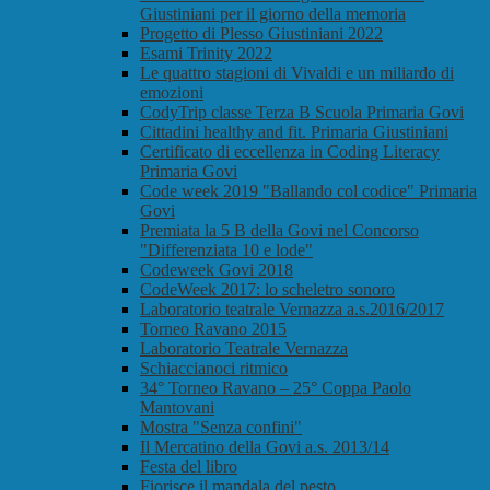
Giustiniani per il giorno della memoria
Progetto di Plesso Giustiniani 2022
Esami Trinity 2022
Le quattro stagioni di Vivaldi e un miliardo di
emozioni
CodyTrip classe Terza B Scuola Primaria Govi
Cittadini healthy and fit. Primaria Giustiniani
Certificato di eccellenza in Coding Literacy
Primaria Govi
Code week 2019 "Ballando col codice" Primaria
Govi
Premiata la 5 B della Govi nel Concorso
"Differenziata 10 e lode"
Codeweek Govi 2018
CodeWeek 2017: lo scheletro sonoro
Laboratorio teatrale Vernazza a.s.2016/2017
Torneo Ravano 2015
Laboratorio Teatrale Vernazza
Schiaccianoci ritmico
34° Torneo Ravano – 25° Coppa Paolo
Mantovani
Mostra "Senza confini"
Il Mercatino della Govi a.s. 2013/14
Festa del libro
Fiorisce il mandala del pesto