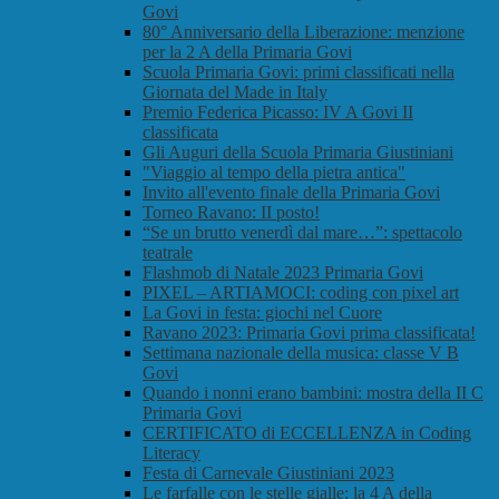
Govi
80° Anniversario della Liberazione: menzione
per la 2 A della Primaria Govi
Scuola Primaria Govi: primi classificati nella
Giornata del Made in Italy
Premio Federica Picasso: IV A Govi II
classificata
Gli Auguri della Scuola Primaria Giustiniani
"Viaggio al tempo della pietra antica"
Invito all'evento finale della Primaria Govi
Torneo Ravano: II posto!
“Se un brutto venerdì dal mare…”: spettacolo
teatrale
Flashmob di Natale 2023 Primaria Govi
PIXEL – ARTIAMOCI: coding con pixel art
La Govi in festa: giochi nel Cuore
Ravano 2023: Primaria Govi prima classificata!
Settimana nazionale della musica: classe V B
Govi
Quando i nonni erano bambini: mostra della II C
Primaria Govi
CERTIFICATO di ECCELLENZA in Coding
Literacy
Festa di Carnevale Giustiniani 2023
Le farfalle con le stelle gialle: la 4 A della