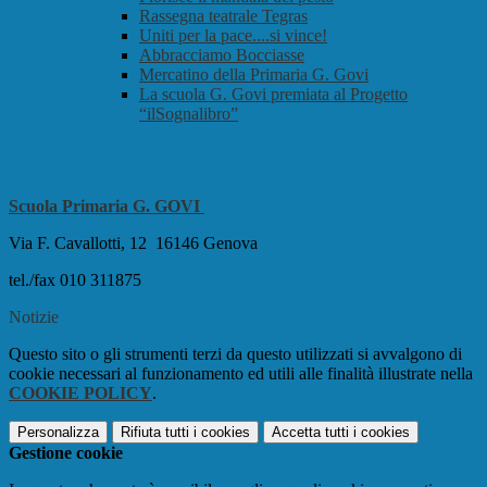
Rassegna teatrale Tegras
Uniti per la pace....si vince!
Abbracciamo Bocciasse
Mercatino della Primaria G. Govi
La scuola G. Govi premiata al Progetto
“ilSognalibro”
Dove Siamo Govi
Scuola Primaria
G. GOVI
Via F. Cavallotti, 12 16146 Genova
tel./fax 010 311875
Notizie
Questo sito o gli strumenti terzi da questo utilizzati si avvalgono di
cookie necessari al funzionamento ed utili alle finalità illustrate nella
COOKIE POLICY
.
Personalizza
Rifiuta tutti
i cookies
Accetta tutti
i cookies
Gestione cookie