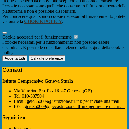
In questa schermata è possibile scegliere quali cookie consentire.
I cookie necessari sono quelli che consentono il funzionamento della
piattaforma e non è possibile disabilitarli.
Per conoscere quali sono i cookie necessari al funzionamento potete
visionare la
COOKIE POLICY
.
Cookie necessari per il funzionamento
I cookie necessari per il funzionamento non possono essere
disabilitati. È possibile consultare l'elenco nella pagina della cookie
policy.
Accetta tutti
Salva le preferenze
Contatti
Istituto Comprensivo Genova Sturla
Via Vittorino Era 1b - 16147 Genova (GE)
Tel:
010-387504
Email:
geic860009@istruzione.it
Link per inviare una mail
PEC:
geic860009@pec.istruzione.it
Link per inviare una mail
Seguici su
Facebook