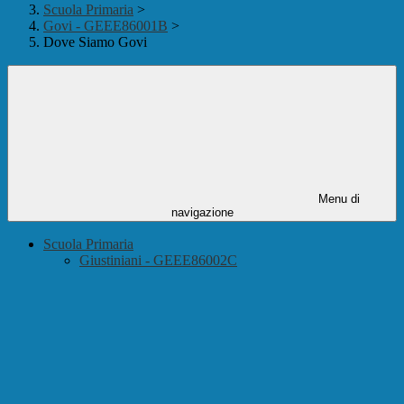
Scuola Primaria
>
Govi - GEEE86001B
>
Dove Siamo Govi
Menu di
navigazione
Scuola Primaria
Giustiniani - GEEE86002C