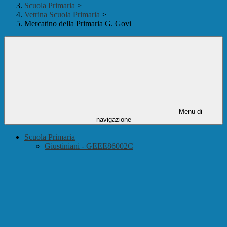
Scuola Primaria
>
Vetrina Scuola Primaria
>
Mercatino della Primaria G. Govi
Menu di
navigazione
Scuola Primaria
Giustiniani - GEEE86002C