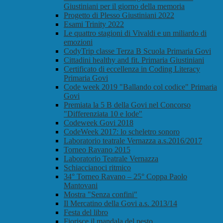
Giustiniani per il giorno della memoria
Progetto di Plesso Giustiniani 2022
Esami Trinity 2022
Le quattro stagioni di Vivaldi e un miliardo di
emozioni
CodyTrip classe Terza B Scuola Primaria Govi
Cittadini healthy and fit. Primaria Giustiniani
Certificato di eccellenza in Coding Literacy
Primaria Govi
Code week 2019 "Ballando col codice" Primaria
Govi
Premiata la 5 B della Govi nel Concorso
"Differenziata 10 e lode"
Codeweek Govi 2018
CodeWeek 2017: lo scheletro sonoro
Laboratorio teatrale Vernazza a.s.2016/2017
Torneo Ravano 2015
Laboratorio Teatrale Vernazza
Schiaccianoci ritmico
34° Torneo Ravano – 25° Coppa Paolo
Mantovani
Mostra "Senza confini"
Il Mercatino della Govi a.s. 2013/14
Festa del libro
Fiorisce il mandala del pesto