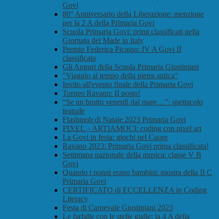
Govi
80° Anniversario della Liberazione: menzione
per la 2 A della Primaria Govi
Scuola Primaria Govi: primi classificati nella
Giornata del Made in Italy
Premio Federica Picasso: IV A Govi II
classificata
Gli Auguri della Scuola Primaria Giustiniani
"Viaggio al tempo della pietra antica"
Invito all'evento finale della Primaria Govi
Torneo Ravano: II posto!
“Se un brutto venerdì dal mare…”: spettacolo
teatrale
Flashmob di Natale 2023 Primaria Govi
PIXEL – ARTIAMOCI: coding con pixel art
La Govi in festa: giochi nel Cuore
Ravano 2023: Primaria Govi prima classificata!
Settimana nazionale della musica: classe V B
Govi
Quando i nonni erano bambini: mostra della II C
Primaria Govi
CERTIFICATO di ECCELLENZA in Coding
Literacy
Festa di Carnevale Giustiniani 2023
Le farfalle con le stelle gialle: la 4 A della