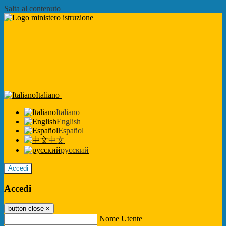
Salta al contenuto
Italiano
Italiano
English
Español
中文
русский
Accedi
Accedi
button close
×
Nome Utente