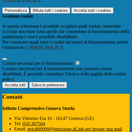
Personalizza
Rifiuta tutti
i cookies
Accetta tutti
i cookies
Gestione cookie
In questa schermata è possibile scegliere quali cookie consentire.
I cookie necessari sono quelli che consentono il funzionamento della
piattaforma e non è possibile disabilitarli.
Per conoscere quali sono i cookie necessari al funzionamento potete
visionare la
COOKIE POLICY
.
Cookie necessari per il funzionamento
I cookie necessari per il funzionamento non possono essere
disabilitati. È possibile consultare l'elenco nella pagina della cookie
policy.
Accetta tutti
Salva le preferenze
Contatti
Istituto Comprensivo Genova Sturla
Via Vittorino Era 1b - 16147 Genova (GE)
Tel:
010-387504
Email:
geic860009@istruzione.it
Link per inviare una mail