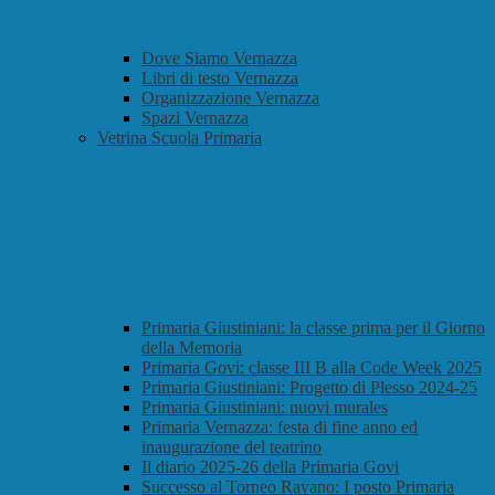
Dove Siamo Vernazza
Libri di testo Vernazza
Organizzazione Vernazza
Spazi Vernazza
Vetrina Scuola Primaria
Primaria Giustiniani: la classe prima per il Giorno
della Memoria
Primaria Govi: classe III B alla Code Week 2025
Primaria Giustiniani: Progetto di Plesso 2024-25
Primaria Giustiniani: nuovi murales
Primaria Vernazza: festa di fine anno ed
inaugurazione del teatrino
Il diario 2025-26 della Primaria Govi
Successo al Torneo Ravano: I posto Primaria