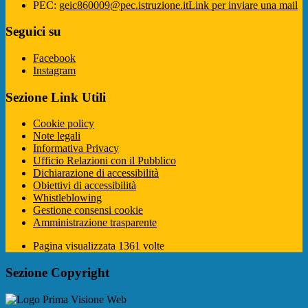
PEC:
geic860009@pec.istruzione.it
Link per inviare una mail
Seguici su
Facebook
Instagram
Sezione Link Utili
Cookie policy
Note legali
Informativa Privacy
Ufficio Relazioni con il Pubblico
Dichiarazione di accessibilità
Obiettivi di accessibilità
Whistleblowing
Gestione consensi cookie
Amministrazione trasparente
Pagina visualizzata
1361
volte
Sezione Copyright