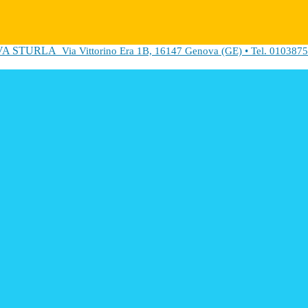
VA STURLA
Via Vittorino Era 1B, 16147 Genova (GE) • Tel. 0103875