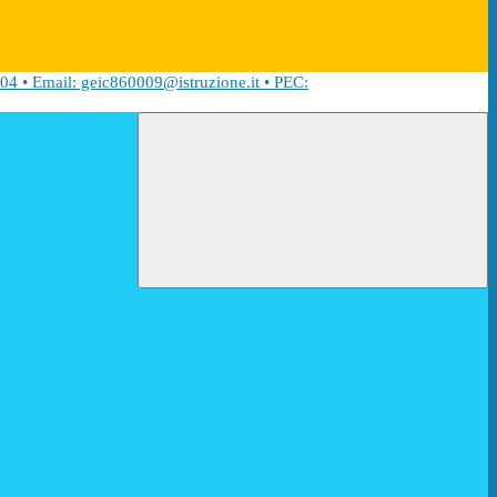
04 • Email: geic860009@istruzione.it • PEC: