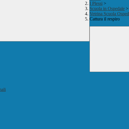
I Plessi
>
Scuola in Ospedale
>
Vetrina Scuola Osped
Cattura il respiro
nali