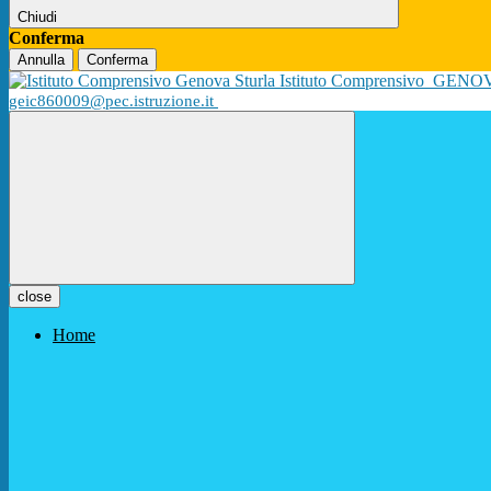
Chiudi
Conferma
Annulla
Conferma
Istituto Comprensivo
GENO
geic860009@pec.istruzione.it
close
Home