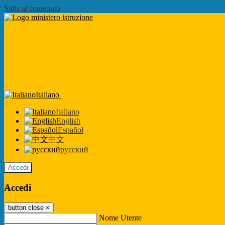
Salta al contenuto
Italiano
Italiano
English
Español
中文
русский
Accedi
Accedi
button close
×
Nome Utente