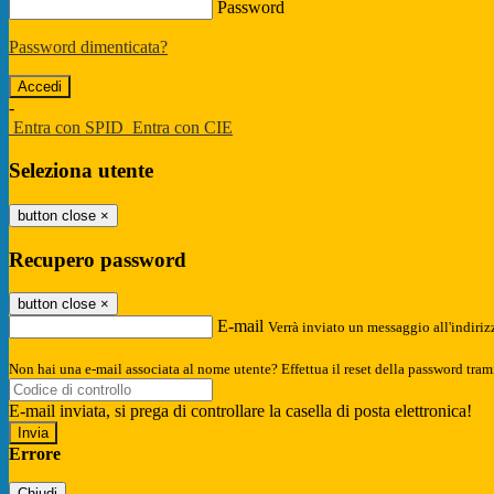
Password
Password dimenticata?
-
Entra con SPID
Entra con CIE
Seleziona utente
button close
×
Recupero password
button close
×
E-mail
Verrà inviato un messaggio all'indirizz
Non hai una e-mail associata al nome utente? Effettua il reset della password tram
E-mail inviata, si prega di controllare la casella di posta elettronica!
Errore
Chiudi