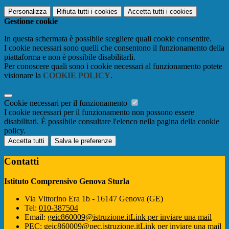
Personalizza
Rifiuta tutti
i cookies
Accetta tutti
i cookies
Gestione cookie
In questa schermata è possibile scegliere quali cookie consentire.
I cookie necessari sono quelli che consentono il funzionamento della
piattaforma e non è possibile disabilitarli.
Per conoscere quali sono i cookie necessari al funzionamento potete
visionare la
COOKIE POLICY
.
Cookie necessari per il funzionamento
I cookie necessari per il funzionamento non possono essere
disabilitati. È possibile consultare l'elenco nella pagina della cookie
policy.
Accetta tutti
Salva le preferenze
Contatti
Istituto Comprensivo Genova Sturla
Via Vittorino Era 1b - 16147 Genova (GE)
Tel:
010-387504
Email:
geic860009@istruzione.it
Link per inviare una mail
PEC:
geic860009@pec.istruzione.it
Link per inviare una mail