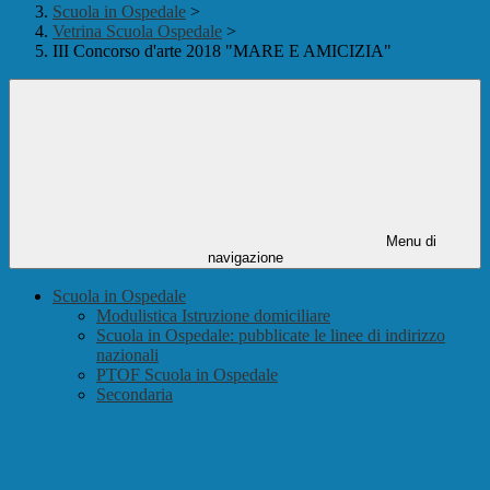
Scuola in Ospedale
>
Vetrina Scuola Ospedale
>
III Concorso d'arte 2018 "MARE E AMICIZIA"
Menu di
navigazione
Scuola in Ospedale
Modulistica Istruzione domiciliare
Scuola in Ospedale: pubblicate le linee di indirizzo
nazionali
PTOF Scuola in Ospedale
Secondaria