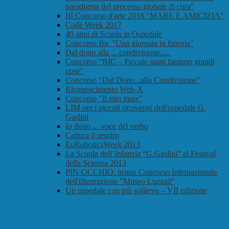
paradigma del processo globale di cura"
III Concorso d'arte 2018 "MARE E AMICIZIA"
Code Week 2017
40 anni di Scuola in Ospedale
Concorso Bic "Una giornata in fattoria"
Dal dono alla ... condivisione.....
Concorso “BIC – Piccole mani faranno grandi
cose"
Concorso "Dal Dono...alla Condivisione"
Riconoscimento Web-X
Concorso "Il mio mare"
LIM per i piccoli ricoverati dell'ospedale G.
Gaslini
Io dono ... voce del verbo
Cattura il respiro
EuRoboticsWeek 2013
La Scuola dell’Infanzia “G.Gaslini” al Festival
della Scienza 2013
PIN-OCCHIO: primo Concorso Internazionale
dell'illustrazione "Museo Luzzati"
Un ospedale con più sollievo – VII edizione
III Concorso d'arte 2018 "MARE E
AMICIZIA"