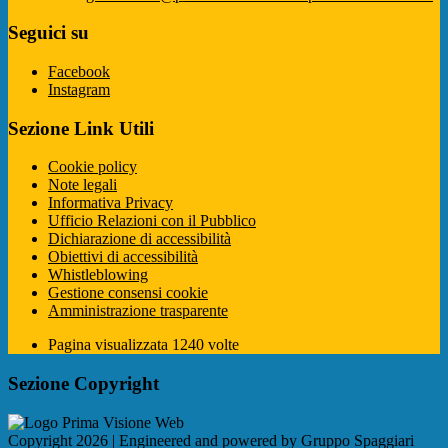
Seguici su
Facebook
Instagram
Sezione Link Utili
Cookie policy
Note legali
Informativa Privacy
Ufficio Relazioni con il Pubblico
Dichiarazione di accessibilità
Obiettivi di accessibilità
Whistleblowing
Gestione consensi cookie
Amministrazione trasparente
Pagina visualizzata
1240
volte
Sezione Copyright
Copyright 2026 | Engineered and powered by Gruppo Spaggiari