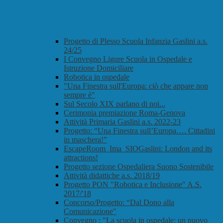
Progetto di Plesso Scuola Infanzia Gaslini a.s.
24/25
I Convegno Ligure Scuola in Ospedale e
Istruzione Domiciliare
Robotica in ospedale
"Una Finestra sull'Europa: ciò che appare non
sempre è"
Sul Secolo XIX parlano di noi...
Cerimonia premiazione Roma-Genova
Attività Primaria Gaslini a.s. 2022-23
Progetto: “Una Finestra sull’Europa…. Cittadini
in maschera!”
EscapeRoom_Ima_SIOGaslini: London and its
attractions!
Progetto sezione Ospedaliera Suono Sostenibile
Attività didattiche a.s. 2018/19
Progetto PON "Robotica e Inclusione" A.S.
2017/'18
Concorso/Progetto: “Dal Dono alla
Comunicazione"
Convegno : "La scuola in ospedale: un nuovo