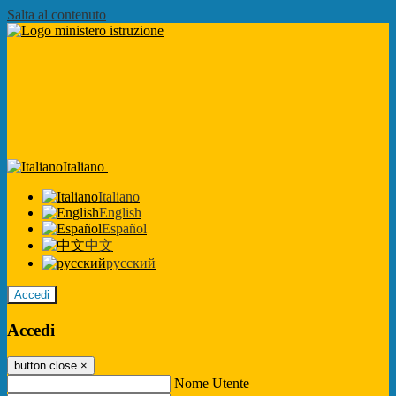
Salta al contenuto
Italiano
Italiano
English
Español
中文
русский
Accedi
Accedi
button close
×
Nome Utente