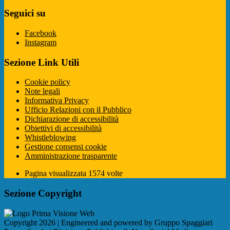
Seguici su
Facebook
Instagram
Sezione Link Utili
Cookie policy
Note legali
Informativa Privacy
Ufficio Relazioni con il Pubblico
Dichiarazione di accessibilità
Obiettivi di accessibilità
Whistleblowing
Gestione consensi cookie
Amministrazione trasparente
Pagina visualizzata
1574
volte
Sezione Copyright
Copyright 2026 | Engineered and powered by Gruppo Spaggiari