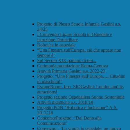
Progetto di Plesso Scuola Infanzia Gaslini a.s.
24/25
I Convegno Ligure Scuola in Ospedale e
Istruzione Domiciliare
Robotica in ospedale
"Una Finestra sull'Europa: ciò che appare non
sempre è"
Sul Secolo XIX parlano di noi...
Cerimonia premiazione Roma-Genova
Attività Primaria Gaslini a.s. 2022-23
Progetto: “Una Finestra sull’Europa…. Cittadini
in maschera!”
EscapeRoom_Ima_SIOGaslini: London and its
attractions!
Progetto sezione Ospedaliera Suono Sostenibile
Attività didattiche a.s. 2018/19
Progetto PON "Robotica e Inclusione" A.S.
2017/'18
Concorso/Progetto: “Dal Dono alla
Comunicazione"
Convegno : "La scuola in ospedale: un nuovo