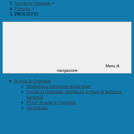
Scuola in Ospedale
>
Primaria
>
PROGETTI
Menu di
navigazione
Scuola in Ospedale
Modulistica Istruzione domiciliare
Scuola in Ospedale: pubblicate le linee di indirizzo
nazionali
PTOF Scuola in Ospedale
Secondaria