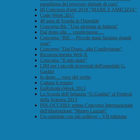
paradigma del processo globale di cura"
III Concorso d'arte 2018 "MARE E AMICIZIA"
Code Week 2017
40 anni di Scuola in Ospedale
Concorso Bic "Una giornata in fattoria"
Dal dono alla ... condivisione.....
Concorso “BIC – Piccole mani faranno grandi
cose"
Concorso "Dal Dono...alla Condivisione"
Riconoscimento Web-X
Concorso "Il mio mare"
LIM per i piccoli ricoverati dell'ospedale G.
Gaslini
Io dono ... voce del verbo
Cattura il respiro
EuRoboticsWeek 2013
La Scuola dell’Infanzia “G.Gaslini” al Festival
della Scienza 2013
PIN-OCCHIO: primo Concorso Internazionale
dell'illustrazione "Museo Luzzati"
Un ospedale con più sollievo – VII edizione
PROGETTI