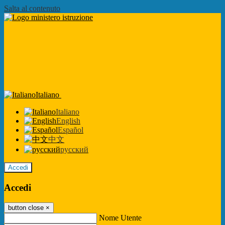
Salta al contenuto
Italiano
Italiano
English
Español
中文
русский
Accedi
Accedi
button close
×
Nome Utente