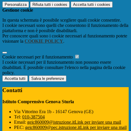
Personalizza
Rifiuta tutti
i cookies
Accetta tutti
i cookies
Gestione cookie
In questa schermata è possibile scegliere quali cookie consentire.
I cookie necessari sono quelli che consentono il funzionamento della
piattaforma e non è possibile disabilitarli.
Per conoscere quali sono i cookie necessari al funzionamento potete
visionare la
COOKIE POLICY
.
Cookie necessari per il funzionamento
I cookie necessari per il funzionamento non possono essere
disabilitati. È possibile consultare l'elenco nella pagina della cookie
policy.
Accetta tutti
Salva le preferenze
Contatti
Istituto Comprensivo Genova Sturla
Via Vittorino Era 1b - 16147 Genova (GE)
Tel:
010-387504
Email:
geic860009@istruzione.it
Link per inviare una mail
PEC:
geic860009@pec.istruzione.it
Link per inviare una mail