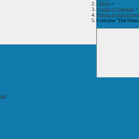
I Plessi
>
Scuola in Ospedale
>
Vetrina Scuola Osped
Concorso "Dal Dono..
nali