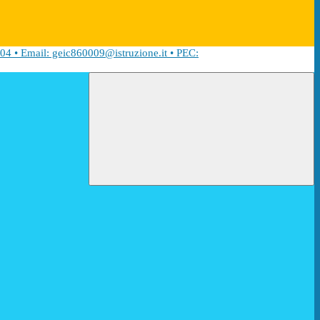
04 • Email: geic860009@istruzione.it • PEC: