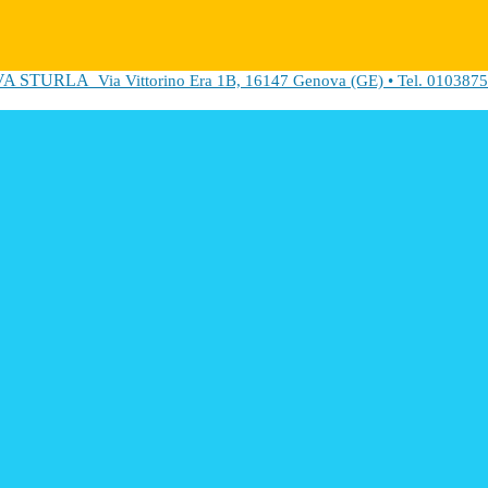
VA STURLA
Via Vittorino Era 1B, 16147 Genova (GE) • Tel. 0103875