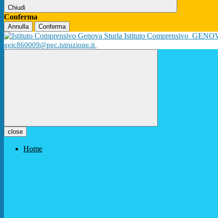
Chiudi
Conferma
Annulla
Conferma
Istituto Comprensivo
GENO
geic860009@pec.istruzione.it
close
Home