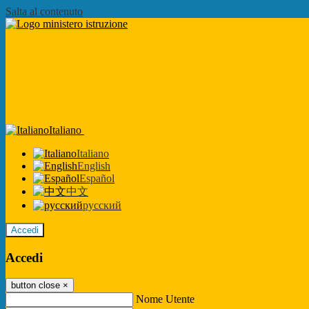
Salta al contenuto
Italiano
Italiano
English
Español
中文
русский
Accedi
Accedi
button close
×
Nome Utente