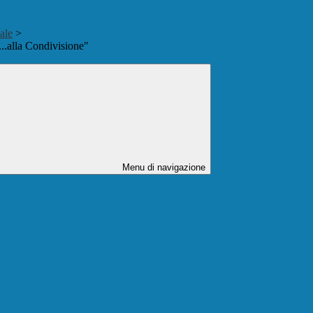
ale
>
.alla Condivisione"
Menu di navigazione