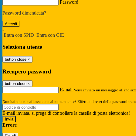
Password
Password dimenticata?
-
Entra con SPID
Entra con CIE
Seleziona utente
button close
×
Recupero password
button close
×
E-mail
Verrà inviato un messaggio all'indirizz
Non hai una e-mail associata al nome utente? Effettua il reset della password tram
E-mail inviata, si prega di controllare la casella di posta elettronica!
Errore
Chiudi