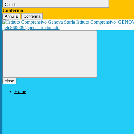
Chiudi
Conferma
Annulla
Conferma
Istituto Comprensivo
GENO
geic860009@pec.istruzione.it
close
Home