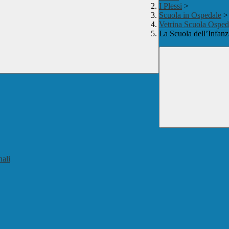
I Plessi
>
Scuola in Ospedale
>
Vetrina Scuola Osped
La Scuola dell’Infanz
nali