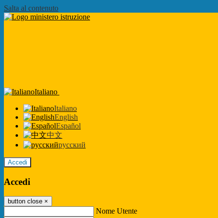
Salta al contenuto
Italiano
Italiano
English
Español
中文
русский
Accedi
Accedi
button close
×
Nome Utente