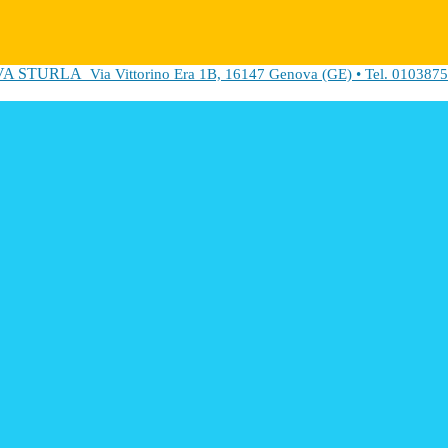
VA STURLA
Via Vittorino Era 1B, 16147 Genova (GE) • Tel. 0103875