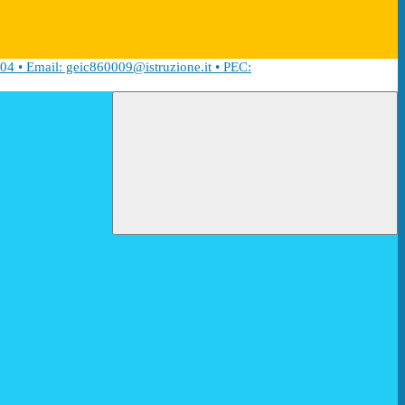
04 • Email: geic860009@istruzione.it • PEC: