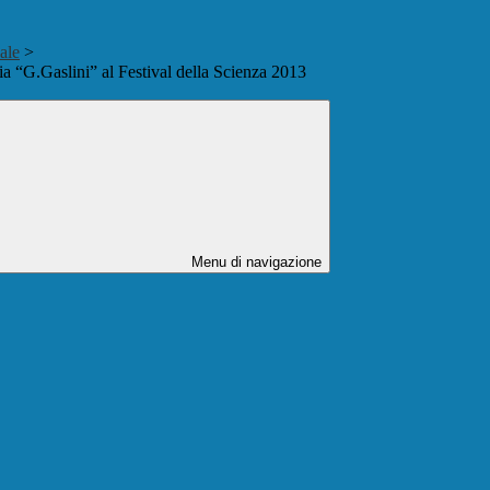
ale
>
ia “G.Gaslini” al Festival della Scienza 2013
Menu di navigazione