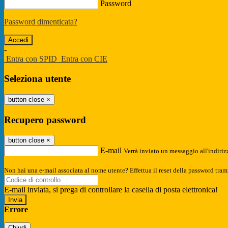
Password
Password dimenticata?
-
Entra con SPID
Entra con CIE
Seleziona utente
button close
×
Recupero password
button close
×
E-mail
Verrà inviato un messaggio all'indirizz
Non hai una e-mail associata al nome utente? Effettua il reset della password tram
E-mail inviata, si prega di controllare la casella di posta elettronica!
Errore
Chiudi