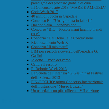
paradigma del processo globale di cura"
III Concorso d'arte 2018 "MARE E AMICIZIA"
Code Week 2017
40 anni di Scuola in Ospedale
Concorso Bic "Una giornata in fattoria"
Dal dono alla ... condivisione.....
Concorso “BIC – Piccole mani faranno grandi
cose"
Concorso "Dal Dono...alla Condivisione"
Riconoscimento Web-X
Concorso "Il mio mare"
LIM per i piccoli ricoverati dell'ospedale G.
Gaslini
Io dono ... voce del verbo
Cattura il respiro
EuRoboticsWeek 2013
La Scuola dell’Infanzia “G.Gaslini” al Festival
della Scienza 2013
PIN-OCCHIO: primo Concorso Internazionale
dell'illustrazione "Museo Luzzati"
Un ospedale con più sollievo – VII edizione
Io dono ... voce del verbo