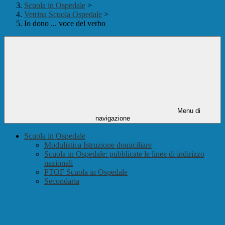
Scuola in Ospedale
>
Vetrina Scuola Ospedale
>
Io dono ... voce del verbo
Menu di
navigazione
Scuola in Ospedale
Modulistica Istruzione domiciliare
Scuola in Ospedale: pubblicate le linee di indirizzo
nazionali
PTOF Scuola in Ospedale
Secondaria