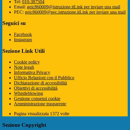
Tel:
010-387504
Email:
geic860009@istruzione.it
Link per inviare una mail
PEC:
geic860009@pec.istruzione.it
Link per inviare una mail
Seguici su
Facebook
Instagram
Sezione Link Utili
Cookie policy
Note legali
Informativa Privacy
Ufficio Relazioni con il Pubblico
Dichiarazione di accessibilità
Obiettivi di accessibilità
Whistleblowing
Gestione consensi cookie
Amministrazione trasparente
Pagina visualizzata
1372
volte
Sezione Copyright