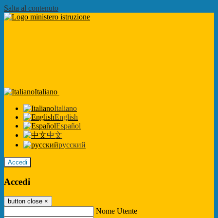
Salta al contenuto
Italiano
Italiano
English
Español
中文
русский
Accedi
Accedi
button close
×
Nome Utente