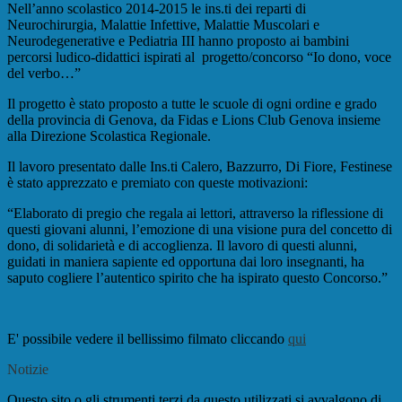
Nell’anno scolastico 2014-2015 le ins.ti dei reparti di
Neurochirurgia, Malattie Infettive, Malattie Muscolari e
Neurodegenerative e Pediatria III hanno proposto ai bambini
percorsi ludico-didattici ispirati al progetto/concorso “Io dono, voce
del verbo…”
Il progetto è stato proposto a tutte le scuole di ogni ordine e grado
della provincia di Genova, da Fidas e Lions Club Genova insieme
alla Direzione Scolastica Regionale.
Il lavoro presentato dalle Ins.ti Calero, Bazzurro, Di Fiore, Festinese
è stato apprezzato e premiato con queste motivazioni:
“Elaborato di pregio che regala ai lettori, attraverso la riflessione di
questi giovani alunni, l’emozione di una visione pura del concetto di
dono, di solidarietà e di accoglienza. Il lavoro di questi alunni,
guidati in maniera sapiente ed opportuna dai loro insegnanti, ha
saputo cogliere l’autentico spirito che ha ispirato questo Concorso.”
E' possibile vedere il bellissimo filmato cliccando
qui
Notizie
Questo sito o gli strumenti terzi da questo utilizzati si avvalgono di