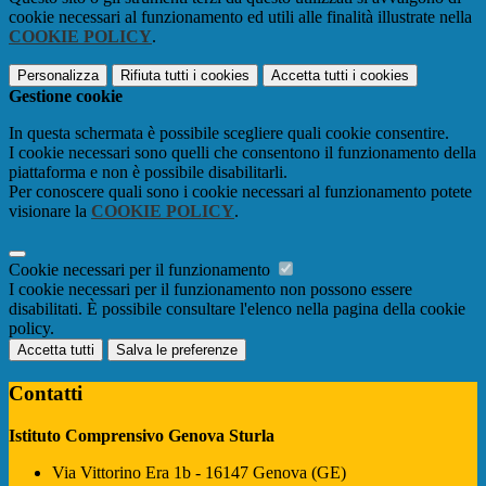
cookie necessari al funzionamento ed utili alle finalità illustrate nella
COOKIE POLICY
.
Personalizza
Rifiuta tutti
i cookies
Accetta tutti
i cookies
Gestione cookie
In questa schermata è possibile scegliere quali cookie consentire.
I cookie necessari sono quelli che consentono il funzionamento della
piattaforma e non è possibile disabilitarli.
Per conoscere quali sono i cookie necessari al funzionamento potete
visionare la
COOKIE POLICY
.
Cookie necessari per il funzionamento
I cookie necessari per il funzionamento non possono essere
disabilitati. È possibile consultare l'elenco nella pagina della cookie
policy.
Accetta tutti
Salva le preferenze
Contatti
Istituto Comprensivo Genova Sturla
Via Vittorino Era 1b - 16147 Genova (GE)