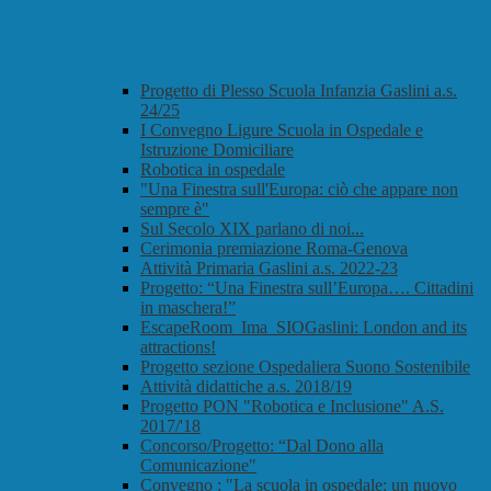
Progetto di Plesso Scuola Infanzia Gaslini a.s.
24/25
I Convegno Ligure Scuola in Ospedale e
Istruzione Domiciliare
Robotica in ospedale
"Una Finestra sull'Europa: ciò che appare non
sempre è"
Sul Secolo XIX parlano di noi...
Cerimonia premiazione Roma-Genova
Attività Primaria Gaslini a.s. 2022-23
Progetto: “Una Finestra sull’Europa…. Cittadini
in maschera!”
EscapeRoom_Ima_SIOGaslini: London and its
attractions!
Progetto sezione Ospedaliera Suono Sostenibile
Attività didattiche a.s. 2018/19
Progetto PON "Robotica e Inclusione" A.S.
2017/'18
Concorso/Progetto: “Dal Dono alla
Comunicazione"
Convegno : "La scuola in ospedale: un nuovo