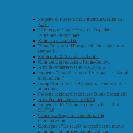
Progetto di Plesso Scuola Infanzia Gaslini a.s.
24/25
I Convegno Ligure Scuola in Ospedale e
Istruzione Domiciliare
Robotica in ospedale
"Una Finestra sull'Europa: ciò che appare non
sempre è"
Sul Secolo XIX parlano di noi...
Cerimonia premiazione Roma-Genova
Attività Primaria Gaslini a.s. 2022-23
Progetto: “Una Finestra sull’Europa…. Cittadini
in maschera!”
EscapeRoom_Ima_SIOGaslini: London and its
attractions!
Progetto sezione Ospedaliera Suono Sostenibile
Attività didattiche a.s. 2018/19
Progetto PON "Robotica e Inclusione" A.S.
2017/'18
Concorso/Progetto: “Dal Dono alla
Comunicazione"
Convegno : "La scuola in ospedale: un nuovo
paradigma del processo globale di cura"