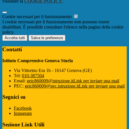
visionare la
COOKIE POLICY
.
Cookie necessari per il funzionamento
I cookie necessari per il funzionamento non possono essere
disabilitati. È possibile consultare l'elenco nella pagina della cookie
policy.
Accetta tutti
Salva le preferenze
Contatti
Istituto Comprensivo Genova Sturla
Via Vittorino Era 1b - 16147 Genova (GE)
Tel:
010-387504
Email:
geic860009@istruzione.it
Link per inviare una mail
PEC:
geic860009@pec.istruzione.it
Link per inviare una mail
Seguici su
Facebook
Instagram
Sezione Link Utili