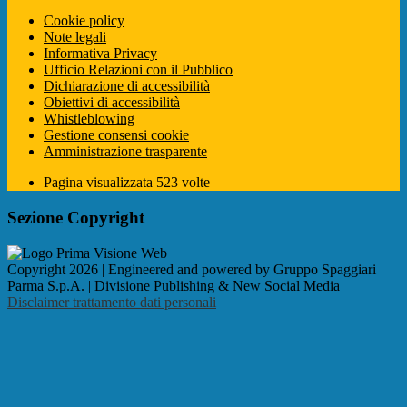
Cookie policy
Note legali
Informativa Privacy
Ufficio Relazioni con il Pubblico
Dichiarazione di accessibilità
Obiettivi di accessibilità
Whistleblowing
Gestione consensi cookie
Amministrazione trasparente
Pagina visualizzata
523
volte
Sezione Copyright
Copyright 2026 | Engineered and powered by Gruppo Spaggiari
Parma S.p.A. | Divisione Publishing & New Social Media
Disclaimer trattamento dati personali