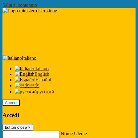
Salta al contenuto
Italiano
Italiano
English
Español
中文
русский
Accedi
Accedi
button close
×
Nome Utente