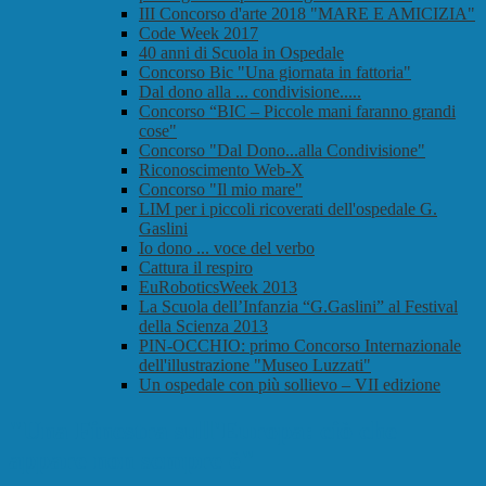
III Concorso d'arte 2018 "MARE E AMICIZIA"
Code Week 2017
40 anni di Scuola in Ospedale
Concorso Bic "Una giornata in fattoria"
Dal dono alla ... condivisione.....
Concorso “BIC – Piccole mani faranno grandi
cose"
Concorso "Dal Dono...alla Condivisione"
Riconoscimento Web-X
Concorso "Il mio mare"
LIM per i piccoli ricoverati dell'ospedale G.
Gaslini
Io dono ... voce del verbo
Cattura il respiro
EuRoboticsWeek 2013
La Scuola dell’Infanzia “G.Gaslini” al Festival
della Scienza 2013
PIN-OCCHIO: primo Concorso Internazionale
dell'illustrazione "Museo Luzzati"
Un ospedale con più sollievo – VII edizione
"Una Finestra sull'Europa: ciò che
appare non sempre è"