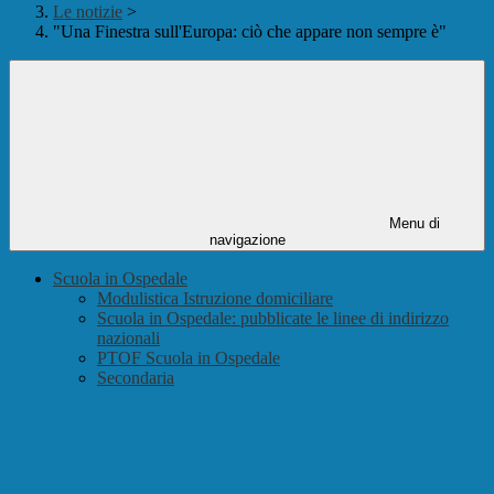
Le notizie
>
"Una Finestra sull'Europa: ciò che appare non sempre è"
Menu di
navigazione
Scuola in Ospedale
Modulistica Istruzione domiciliare
Scuola in Ospedale: pubblicate le linee di indirizzo
nazionali
PTOF Scuola in Ospedale
Secondaria