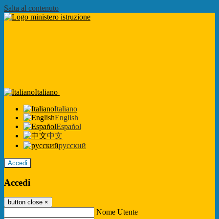
Salta al contenuto
Italiano
Italiano
English
Español
中文
русский
Accedi
Accedi
button close
×
Nome Utente