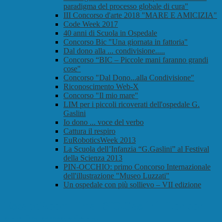
paradigma del processo globale di cura"
III Concorso d'arte 2018 "MARE E AMICIZIA"
Code Week 2017
40 anni di Scuola in Ospedale
Concorso Bic "Una giornata in fattoria"
Dal dono alla ... condivisione.....
Concorso “BIC – Piccole mani faranno grandi
cose"
Concorso "Dal Dono...alla Condivisione"
Riconoscimento Web-X
Concorso "Il mio mare"
LIM per i piccoli ricoverati dell'ospedale G.
Gaslini
Io dono ... voce del verbo
Cattura il respiro
EuRoboticsWeek 2013
La Scuola dell’Infanzia “G.Gaslini” al Festival
della Scienza 2013
PIN-OCCHIO: primo Concorso Internazionale
dell'illustrazione "Museo Luzzati"
Un ospedale con più sollievo – VII edizione
EscapeRoom_Ima_SIOGaslini: London
and its attractions!