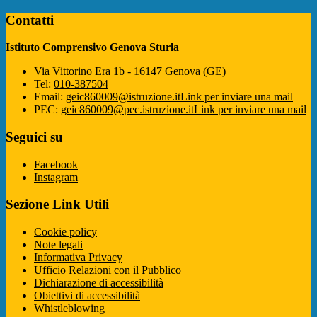
Contatti
Istituto Comprensivo Genova Sturla
Via Vittorino Era 1b - 16147 Genova (GE)
Tel:
010-387504
Email:
geic860009@istruzione.it
Link per inviare una mail
PEC:
geic860009@pec.istruzione.it
Link per inviare una mail
Seguici su
Facebook
Instagram
Sezione Link Utili
Cookie policy
Note legali
Informativa Privacy
Ufficio Relazioni con il Pubblico
Dichiarazione di accessibilità
Obiettivi di accessibilità
Whistleblowing