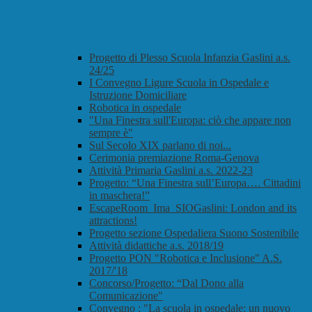
Progetto di Plesso Scuola Infanzia Gaslini a.s.
24/25
I Convegno Ligure Scuola in Ospedale e
Istruzione Domiciliare
Robotica in ospedale
"Una Finestra sull'Europa: ciò che appare non
sempre è"
Sul Secolo XIX parlano di noi...
Cerimonia premiazione Roma-Genova
Attività Primaria Gaslini a.s. 2022-23
Progetto: “Una Finestra sull’Europa…. Cittadini
in maschera!”
EscapeRoom_Ima_SIOGaslini: London and its
attractions!
Progetto sezione Ospedaliera Suono Sostenibile
Attività didattiche a.s. 2018/19
Progetto PON "Robotica e Inclusione" A.S.
2017/'18
Concorso/Progetto: “Dal Dono alla
Comunicazione"
Convegno : "La scuola in ospedale: un nuovo