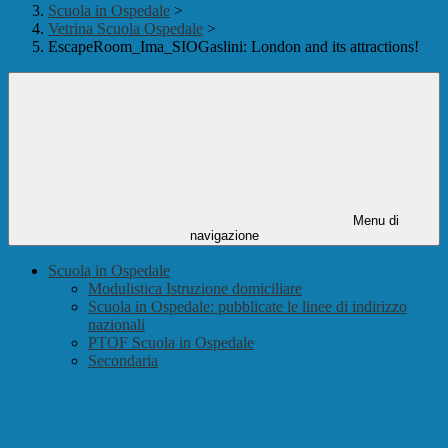
Scuola in Ospedale
>
Vetrina Scuola Ospedale
>
EscapeRoom_Ima_SIOGaslini: London and its attractions!
Menu di
navigazione
Scuola in Ospedale
Modulistica Istruzione domiciliare
Scuola in Ospedale: pubblicate le linee di indirizzo
nazionali
PTOF Scuola in Ospedale
Secondaria