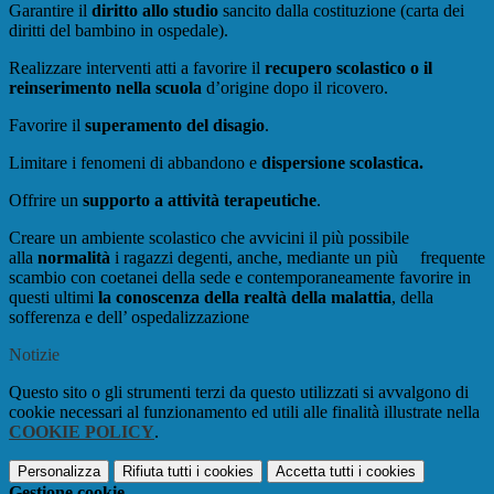
Garantire il
diritto allo studio
sancito dalla costituzione (carta dei
diritti del bambino in ospedale).
Realizzare interventi atti a favorire il
recupero scolastico o il
reinserimento
nella scuola
d’origine dopo il ricovero.
Favorire il
superamento del disagio
.
Limitare i fenomeni di abbandono e
dispersione scolastica.
Offrire un
supporto a attività terapeutiche
.
Creare un ambiente scolastico che avvicini il più possibile
alla
normalità
i ragazzi degenti, anche, mediante un più frequente
scambio con coetanei della sede e contemporaneamente favorire in
questi ultimi
la conoscenza della
realtà della malattia
, della
sofferenza e dell’ ospedalizzazione
Notizie
Questo sito o gli strumenti terzi da questo utilizzati si avvalgono di
cookie necessari al funzionamento ed utili alle finalità illustrate nella
COOKIE POLICY
.
Personalizza
Rifiuta tutti
i cookies
Accetta tutti
i cookies
Gestione cookie