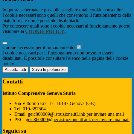
In questa schermata è possibile scegliere quali cookie consentire.
I cookie necessari sono quelli che consentono il funzionamento della
piattaforma e non è possibile disabilitarli.
Per conoscere quali sono i cookie necessari al funzionamento potete
visionare la
COOKIE POLICY
.
Cookie necessari per il funzionamento
I cookie necessari per il funzionamento non possono essere
disabilitati. È possibile consultare l'elenco nella pagina della cookie
policy.
Accetta tutti
Salva le preferenze
Contatti
Istituto Comprensivo Genova Sturla
Via Vittorino Era 1b - 16147 Genova (GE)
Tel:
010-387504
Email:
geic860009@istruzione.it
Link per inviare una mail
PEC:
geic860009@pec.istruzione.it
Link per inviare una mail
Seguici su