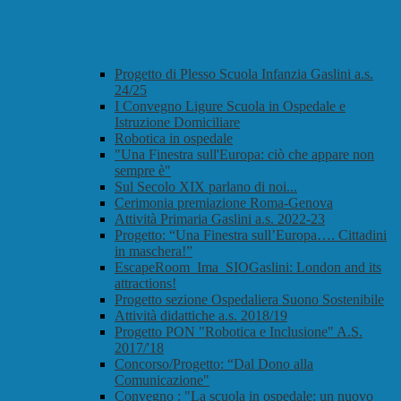
Progetto di Plesso Scuola Infanzia Gaslini a.s.
24/25
I Convegno Ligure Scuola in Ospedale e
Istruzione Domiciliare
Robotica in ospedale
"Una Finestra sull'Europa: ciò che appare non
sempre è"
Sul Secolo XIX parlano di noi...
Cerimonia premiazione Roma-Genova
Attività Primaria Gaslini a.s. 2022-23
Progetto: “Una Finestra sull’Europa…. Cittadini
in maschera!”
EscapeRoom_Ima_SIOGaslini: London and its
attractions!
Progetto sezione Ospedaliera Suono Sostenibile
Attività didattiche a.s. 2018/19
Progetto PON "Robotica e Inclusione" A.S.
2017/'18
Concorso/Progetto: “Dal Dono alla
Comunicazione"
Convegno : "La scuola in ospedale: un nuovo