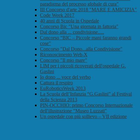
paradigma del processo globale di cura"
III Concorso d'arte 2018 "MARE E AMICIZIA"
Code Week 2017
40 anni di Scuola in Ospedale
Concorso Bic "Una giornata in fattoria"
Dal dono alla ... condivisione.....
Concorso “BIC – Piccole mani faranno grandi
cose"
Concorso "Dal Dono...alla Condivisione"
Riconoscimento Web-X
Concorso "Il mio mare"
LIM per i piccoli ricoverati dell'ospedale G.
Gaslini
Io dono ... voce del verbo
Cattura il respiro
EuRoboticsWeek 2013
La Scuola dell’Infanzia “G.Gaslini” al Festival
della Scienza 2013
PIN-OCCHIO: primo Concorso Internazionale
dell'illustrazione "Museo Luzzati"
Un ospedale con più sollievo – VII edizione
Obiettivi e finalità