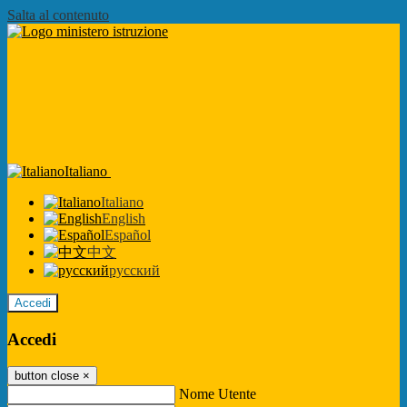
Salta al contenuto
Italiano
Italiano
English
Español
中文
русский
Accedi
Accedi
button close
×
Nome Utente