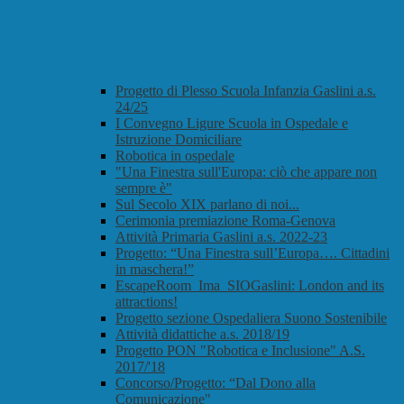
Progetto di Plesso Scuola Infanzia Gaslini a.s.
24/25
I Convegno Ligure Scuola in Ospedale e
Istruzione Domiciliare
Robotica in ospedale
"Una Finestra sull'Europa: ciò che appare non
sempre è"
Sul Secolo XIX parlano di noi...
Cerimonia premiazione Roma-Genova
Attività Primaria Gaslini a.s. 2022-23
Progetto: “Una Finestra sull’Europa…. Cittadini
in maschera!”
EscapeRoom_Ima_SIOGaslini: London and its
attractions!
Progetto sezione Ospedaliera Suono Sostenibile
Attività didattiche a.s. 2018/19
Progetto PON "Robotica e Inclusione" A.S.
2017/'18
Concorso/Progetto: “Dal Dono alla
Comunicazione"