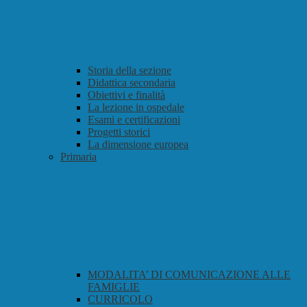
Storia della sezione
Didattica secondaria
Obiettivi e finalità
La lezione in ospedale
Esami e certificazioni
Progetti storici
La dimensione europea
Primaria
MODALITA’ DI COMUNICAZIONE ALLE
FAMIGLIE
CURRICOLO