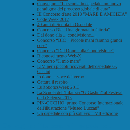
Convegno : "La scuola in ospedale: un nuovo
paradigma del processo globale di cura"
III Concorso d'arte 2018 "MARE E AMICIZIA"
Code Week 2017
40 anni di Scuola in Ospedale
Concorso Bic "Una giornata in fattoria"
Dal dono alla ... condivisione.....
Concorso “BIC – Piccole mani faranno grandi
cose"
Concorso "Dal Dono...alla Condivisione"
Riconoscimento Web-X
Concorso "Il mio mare"
LIM per i piccoli ricoverati dell'ospedale G.
Gaslini
Io dono ... voce del verbo
Cattura il respiro
EuRoboticsWeek 2013
La Scuola dell’Infanzia “G.Gaslini” al Festival
della Scienza 2013
PIN-OCCHIO: primo Concorso Internazionale
dell'illustrazione "Museo Luzzati"
Un ospedale con più sollievo – VII edizione
Convegno : "La scuola in ospedale: un