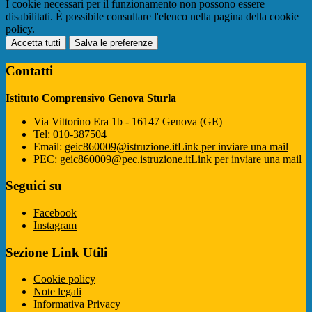
I cookie necessari per il funzionamento non possono essere
disabilitati. È possibile consultare l'elenco nella pagina della cookie
policy.
Accetta tutti
Salva le preferenze
Contatti
Istituto Comprensivo Genova Sturla
Via Vittorino Era 1b - 16147 Genova (GE)
Tel:
010-387504
Email:
geic860009@istruzione.it
Link per inviare una mail
PEC:
geic860009@pec.istruzione.it
Link per inviare una mail
Seguici su
Facebook
Instagram
Sezione Link Utili
Cookie policy
Note legali
Informativa Privacy