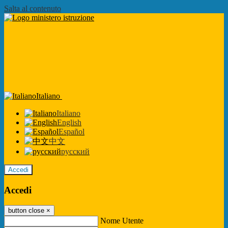
Salta al contenuto
Italiano
Italiano
English
Español
中文
русский
Accedi
Accedi
button close
×
Nome Utente