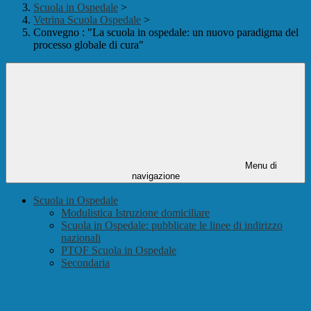
Scuola in Ospedale
>
Vetrina Scuola Ospedale
>
Convegno : "La scuola in ospedale: un nuovo paradigma del
processo globale di cura"
Menu di
navigazione
Scuola in Ospedale
Modulistica Istruzione domiciliare
Scuola in Ospedale: pubblicate le linee di indirizzo
nazionali
PTOF Scuola in Ospedale
Secondaria