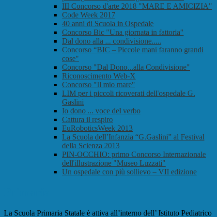
III Concorso d'arte 2018 "MARE E AMICIZIA"
Code Week 2017
40 anni di Scuola in Ospedale
Concorso Bic "Una giornata in fattoria"
Dal dono alla ... condivisione.....
Concorso “BIC – Piccole mani faranno grandi
cose"
Concorso "Dal Dono...alla Condivisione"
Riconoscimento Web-X
Concorso "Il mio mare"
LIM per i piccoli ricoverati dell'ospedale G.
Gaslini
Io dono ... voce del verbo
Cattura il respiro
EuRoboticsWeek 2013
La Scuola dell’Infanzia “G.Gaslini” al Festival
della Scienza 2013
PIN-OCCHIO: primo Concorso Internazionale
dell'illustrazione "Museo Luzzati"
Un ospedale con più sollievo – VII edizione
Primaria
La Scuola Primaria Statale è attiva all’interno dell’ Istituto Pediatrico