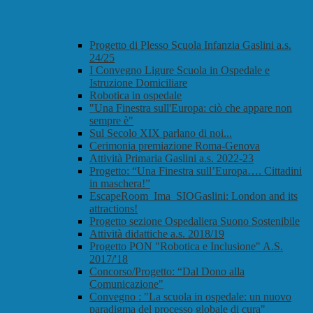
Progetto di Plesso Scuola Infanzia Gaslini a.s.
24/25
I Convegno Ligure Scuola in Ospedale e
Istruzione Domiciliare
Robotica in ospedale
"Una Finestra sull'Europa: ciò che appare non
sempre è"
Sul Secolo XIX parlano di noi...
Cerimonia premiazione Roma-Genova
Attività Primaria Gaslini a.s. 2022-23
Progetto: “Una Finestra sull’Europa…. Cittadini
in maschera!”
EscapeRoom_Ima_SIOGaslini: London and its
attractions!
Progetto sezione Ospedaliera Suono Sostenibile
Attività didattiche a.s. 2018/19
Progetto PON "Robotica e Inclusione" A.S.
2017/'18
Concorso/Progetto: “Dal Dono alla
Comunicazione"
Convegno : "La scuola in ospedale: un nuovo
paradigma del processo globale di cura"