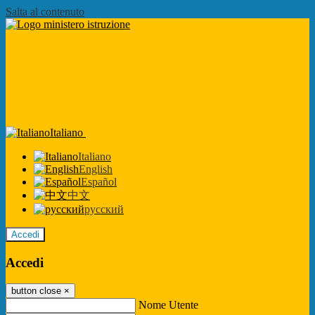
Salta al contenuto
Italiano
Italiano
English
Español
中文
русский
Accedi
Accedi
button close
×
Nome Utente