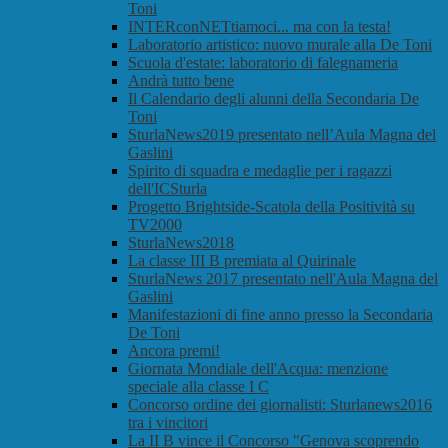
Toni
INTERconNETtiamoci... ma con la testa!
Laboratorio artistico: nuovo murale alla De Toni
Scuola d'estate: laboratorio di falegnameria
Andrà tutto bene
Il Calendario degli alunni della Secondaria De
Toni
SturlaNews2019 presentato nell’Aula Magna del
Gaslini
Spirito di squadra e medaglie per i ragazzi
dell'ICSturla
Progetto Brightside-Scatola della Positività su
TV2000
SturlaNews2018
La classe III B premiata al Quirinale
SturlaNews 2017 presentato nell'Aula Magna del
Gaslini
Manifestazioni di fine anno presso la Secondaria
De Toni
Ancora premi!
Giornata Mondiale dell'Acqua: menzione
speciale alla classe I C
Concorso ordine dei giornalisti: Sturlanews2016
tra i vincitori
La II B vince il Concorso "Genova scoprendo