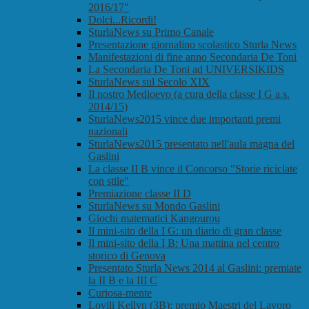
2016/17"
Dolci...Ricordi!
SturlaNews su Primo Canale
Presentazione giornalino scolastico Sturla News
Manifestazioni di fine anno Secondaria De Toni
La Secondaria De Toni ad UNIVERSIKIDS
SturlaNews sul Secolo XIX
Il nostro Medioevo (a cura della classe I G a.s.
2014/15)
SturlaNews2015 vince due importanti premi
nazionali
SturlaNews2015 presentato nell'aula magna del
Gaslini
La classe II B vince il Concorso "Storie riciclate
con stile"
Premiazione classe II D
SturlaNews su Mondo Gaslini
Giochi matematici Kangourou
Il mini-sito della I G: un diario di gran classe
Il mini-sito della I B: Una mattina nel centro
storico di Genova
Presentato Sturla News 2014 al Gaslini: premiate
la II B e la III C
Curiosa-mente
Lovili Kellyn (3B): premio Maestri del Lavoro