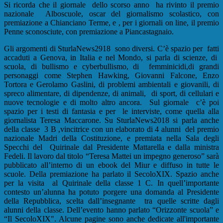
Si ricorda che il giornale dello scorso anno ha rivinto il premio
nazionale Alboscuole, oscar del giornalismo scolastico, con
premiazione a Chianciano Terme, e , per i giornali on line, il premio
Penne sconosciute, con premiazione a Piancastagnaio.
Gli argomenti di SturlaNews2918 sono diversi. C’è spazio per fatti
accaduti a Genova, in Italia e nel Mondo, si parla di scienze, di
scuola, di bullismo e cyberbullismo, di femminicidi,di grandi
personaggi come Stephen Hawking, Giovanni Falcone, Enzo
Tortora e Gerolamo Gaslini, di problemi ambientali e giovanili, di
spreco alimentare, di dipendenze, di animali, di sport, di cellulari e
nuove tecnologie e di molto altro ancora. Sul giornale c’è poi
spazio per i testi di fantasia e per le interviste, come quella alla
giornalista Teresa Maccarone. Su SturlaNews2018 si parla anche
della classe 3 B ,vincitrice con un elaborato di 4 alunni del premio
nazionale Madri della Costituzione, e premiata nella Sala degli
Specchi del Quirinale dal Presidente Mattarella e dalla ministra
Fedeli. Il lavoro dal titolo “Teresa Mattei un impegno generoso” sarà
pubblicato all’interno di un ebook del Miur e diffuso in tutte le
scuole. Della premiazione ha parlato il SecoloXIX. Spazio anche
per la visita al Quirinale della classe 1 C. In quell’importante
contesto un’alunna ha potuto porgere una domanda al Presidente
della Repubblica, scelta dall’insegnante tra quelle scritte dagli
alunni della classe. Dell’evento hanno parlato “Orizzonte scuola” e
“Il SecoloXIX". Alcune pagine sono anche dedicate all'importante