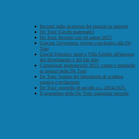
Incontri sulla sicurezza dei ragazzi su internet
De Toni: Giochi matematici
De Toni: Incontri con gli autori 2025
Giocare l'avventura: evento conclusivo alla De
Toni
Giochi Detonici: sport a Villa Gentile all'insegna
del divertimento e del fair play
Campionati studenteschi 2025: coppe e medaglie
ai ragazzi della De Toni
De Toni: Saggio del laboratorio di scrittura
scenica e recitazione
De Toni: sportello di ascolto a.s. 2024/2025.
Il giornalino della De Toni: magazine mensile