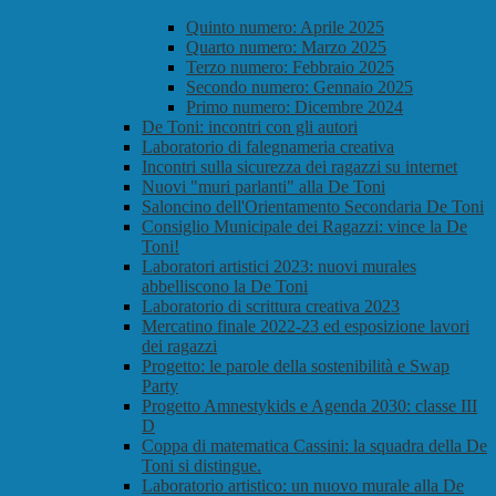
Quinto numero: Aprile 2025
Quarto numero: Marzo 2025
Terzo numero: Febbraio 2025
Secondo numero: Gennaio 2025
Primo numero: Dicembre 2024
De Toni: incontri con gli autori
Laboratorio di falegnameria creativa
Incontri sulla sicurezza dei ragazzi su internet
Nuovi "muri parlanti" alla De Toni
Saloncino dell'Orientamento Secondaria De Toni
Consiglio Municipale dei Ragazzi: vince la De
Toni!
Laboratori artistici 2023: nuovi murales
abbelliscono la De Toni
Laboratorio di scrittura creativa 2023
Mercatino finale 2022-23 ed esposizione lavori
dei ragazzi
Progetto: le parole della sostenibilità e Swap
Party
Progetto Amnestykids e Agenda 2030: classe III
D
Coppa di matematica Cassini: la squadra della De
Toni si distingue.
Laboratorio artistico: un nuovo murale alla De