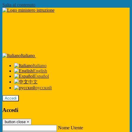
Salta al contenuto
Italiano
Italiano
English
Español
中文
русский
Accedi
Accedi
button close
×
Nome Utente