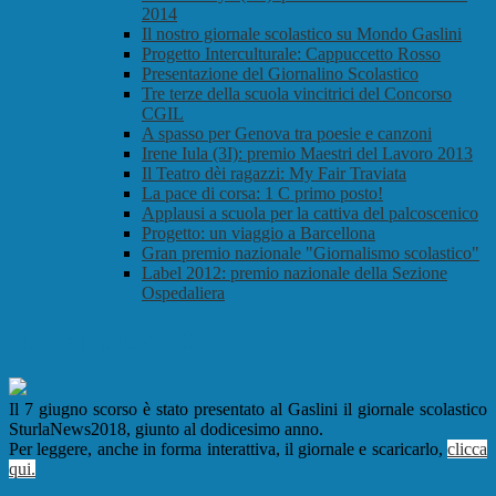
2014
Il nostro giornale scolastico su Mondo Gaslini
Progetto Interculturale: Cappuccetto Rosso
Presentazione del Giornalino Scolastico
Tre terze della scuola vincitrici del Concorso
CGIL
A spasso per Genova tra poesie e canzoni
Irene Iula (3I): premio Maestri del Lavoro 2013
Il Teatro dèi ragazzi: My Fair Traviata
La pace di corsa: 1 C primo posto!
Applausi a scuola per la cattiva del palcoscenico
Progetto: un viaggio a Barcellona
Gran premio nazionale "Giornalismo scolastico"
Label 2012: premio nazionale della Sezione
Ospedaliera
SturlaNews2018
Il 7 giugno scorso è stato presentato al Gaslini il giornale scolastico
SturlaNews2018, giunto al dodicesimo anno.
Per leggere, anche in forma interattiva, il giornale e scaricarlo,
clicca
qui.