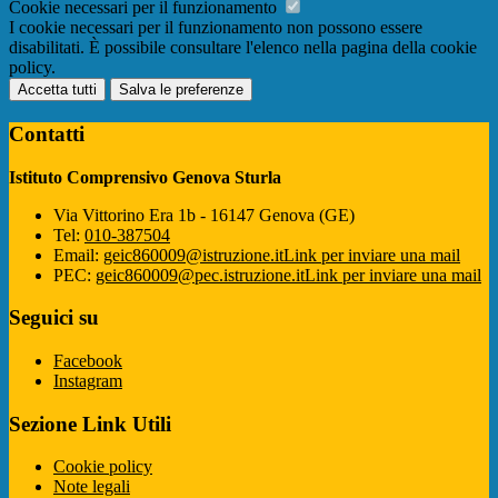
Cookie necessari per il funzionamento
I cookie necessari per il funzionamento non possono essere
disabilitati. È possibile consultare l'elenco nella pagina della cookie
policy.
Accetta tutti
Salva le preferenze
Contatti
Istituto Comprensivo Genova Sturla
Via Vittorino Era 1b - 16147 Genova (GE)
Tel:
010-387504
Email:
geic860009@istruzione.it
Link per inviare una mail
PEC:
geic860009@pec.istruzione.it
Link per inviare una mail
Seguici su
Facebook
Instagram
Sezione Link Utili
Cookie policy
Note legali