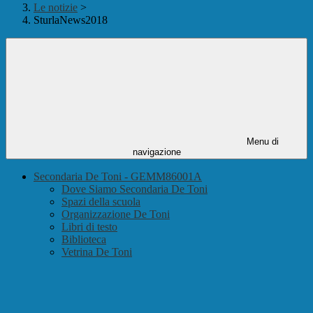
Le notizie
>
SturlaNews2018
Menu di
navigazione
Secondaria De Toni - GEMM86001A
Dove Siamo Secondaria De Toni
Spazi della scuola
Organizzazione De Toni
Libri di testo
Biblioteca
Vetrina De Toni