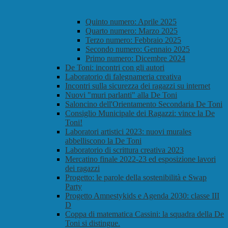
Quinto numero: Aprile 2025
Quarto numero: Marzo 2025
Terzo numero: Febbraio 2025
Secondo numero: Gennaio 2025
Primo numero: Dicembre 2024
De Toni: incontri con gli autori
Laboratorio di falegnameria creativa
Incontri sulla sicurezza dei ragazzi su internet
Nuovi "muri parlanti" alla De Toni
Saloncino dell'Orientamento Secondaria De Toni
Consiglio Municipale dei Ragazzi: vince la De
Toni!
Laboratori artistici 2023: nuovi murales
abbelliscono la De Toni
Laboratorio di scrittura creativa 2023
Mercatino finale 2022-23 ed esposizione lavori
dei ragazzi
Progetto: le parole della sostenibilità e Swap
Party
Progetto Amnestykids e Agenda 2030: classe III
D
Coppa di matematica Cassini: la squadra della De
Toni si distingue.