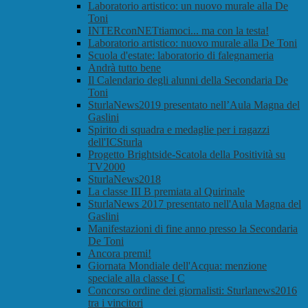
Laboratorio artistico: un nuovo murale alla De
Toni
INTERconNETtiamoci... ma con la testa!
Laboratorio artistico: nuovo murale alla De Toni
Scuola d'estate: laboratorio di falegnameria
Andrà tutto bene
Il Calendario degli alunni della Secondaria De
Toni
SturlaNews2019 presentato nell’Aula Magna del
Gaslini
Spirito di squadra e medaglie per i ragazzi
dell'ICSturla
Progetto Brightside-Scatola della Positività su
TV2000
SturlaNews2018
La classe III B premiata al Quirinale
SturlaNews 2017 presentato nell'Aula Magna del
Gaslini
Manifestazioni di fine anno presso la Secondaria
De Toni
Ancora premi!
Giornata Mondiale dell'Acqua: menzione
speciale alla classe I C
Concorso ordine dei giornalisti: Sturlanews2016
tra i vincitori