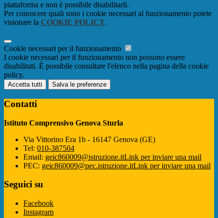
piattaforma e non è possibile disabilitarli.
Per conoscere quali sono i cookie necessari al funzionamento potete
visionare la
COOKIE POLICY
.
Cookie necessari per il funzionamento
I cookie necessari per il funzionamento non possono essere
disabilitati. È possibile consultare l'elenco nella pagina della cookie
policy.
Accetta tutti
Salva le preferenze
Contatti
Istituto Comprensivo Genova Sturla
Via Vittorino Era 1b - 16147 Genova (GE)
Tel:
010-387504
Email:
geic860009@istruzione.it
Link per inviare una mail
PEC:
geic860009@pec.istruzione.it
Link per inviare una mail
Seguici su
Facebook
Instagram