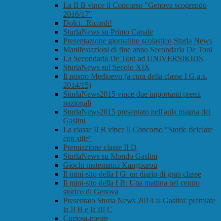
La II B vince il Concorso "Genova scoprendo
2016/17"
Dolci...Ricordi!
SturlaNews su Primo Canale
Presentazione giornalino scolastico Sturla News
Manifestazioni di fine anno Secondaria De Toni
La Secondaria De Toni ad UNIVERSIKIDS
SturlaNews sul Secolo XIX
Il nostro Medioevo (a cura della classe I G a.s.
2014/15)
SturlaNews2015 vince due importanti premi
nazionali
SturlaNews2015 presentato nell'aula magna del
Gaslini
La classe II B vince il Concorso "Storie riciclate
con stile"
Premiazione classe II D
SturlaNews su Mondo Gaslini
Giochi matematici Kangourou
Il mini-sito della I G: un diario di gran classe
Il mini-sito della I B: Una mattina nel centro
storico di Genova
Presentato Sturla News 2014 al Gaslini: premiate
la II B e la III C
Curiosa-mente