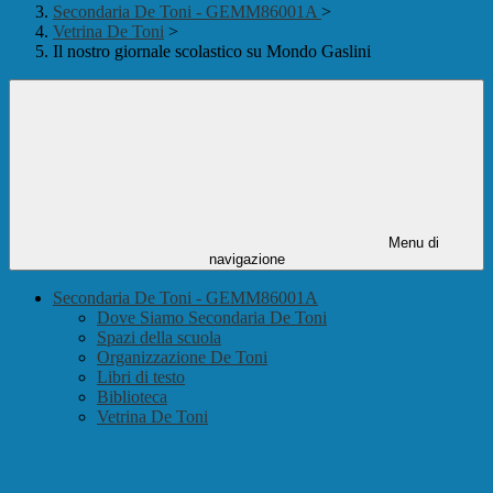
Secondaria De Toni - GEMM86001A
>
Vetrina De Toni
>
Il nostro giornale scolastico su Mondo Gaslini
Menu di
navigazione
Secondaria De Toni - GEMM86001A
Dove Siamo Secondaria De Toni
Spazi della scuola
Organizzazione De Toni
Libri di testo
Biblioteca
Vetrina De Toni