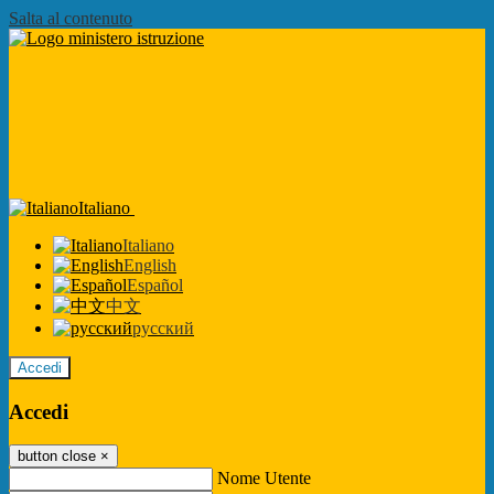
Salta al contenuto
Italiano
Italiano
English
Español
中文
русский
Accedi
Accedi
button close
×
Nome Utente