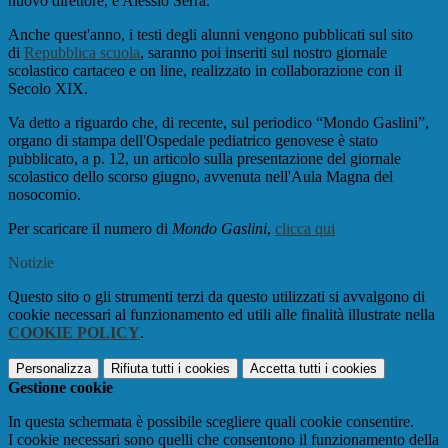
nuovo direttore, è Alessio Serra.
Anche quest'anno, i testi degli alunni vengono pubblicati sul sito
di
Repubblica scuola
, saranno poi inseriti sul nostro giornale
scolastico cartaceo e on line, realizzato in collaborazione con il
Secolo XIX.
Va detto a riguardo che, di recente, sul periodico “Mondo Gaslini”,
organo di stampa dell'Ospedale pediatrico genovese è stato
pubblicato, a p. 12, un articolo sulla presentazione del giornale
scolastico dello scorso giugno, avvenuta nell'Aula Magna del
nosocomio.
Per scaricare il numero di
Mondo Gaslini
,
clicca qui
Notizie
Questo sito o gli strumenti terzi da questo utilizzati si avvalgono di
cookie necessari al funzionamento ed utili alle finalità illustrate nella
COOKIE POLICY
.
Personalizza
Rifiuta tutti
i cookies
Accetta tutti
i cookies
Gestione cookie
In questa schermata è possibile scegliere quali cookie consentire.
I cookie necessari sono quelli che consentono il funzionamento della