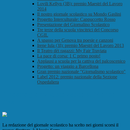
Lovili Kellyn (3B): premio Maestri del Lavoro
2014
Il nostro giornale scolastico su Mondo Gaslini
Progetto Interculturale: Cappuccetto Rosso
Presentazione del Giornalino Scolastico
Tre terze della scuola vincitrici del Concorso
CGIL
A spasso per Genova tra poesie e canzoni
Irene Iula (3I): premio Maestri del Lavoro 2013
Il Teatro dèi ragazzi: My Fair Traviata
La pace di corsa: 1 C primo posto!
Applausi a scuola per la cattiva del palcoscenico
Progetto: un viaggio a Barcellona
Gran premio nazionale "Giornalismo scolastico"
Label 2012: premio nazionale della Sezione
Ospedaliera
Il nostro giornale scolastico su Mondo
Gaslini
La redazione del giornale scolastico ha scelto nei giorni scorsi il