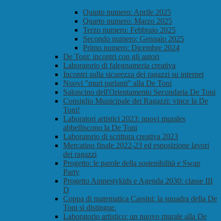
Quinto numero: Aprile 2025
Quarto numero: Marzo 2025
Terzo numero: Febbraio 2025
Secondo numero: Gennaio 2025
Primo numero: Dicembre 2024
De Toni: incontri con gli autori
Laboratorio di falegnameria creativa
Incontri sulla sicurezza dei ragazzi su internet
Nuovi "muri parlanti" alla De Toni
Saloncino dell'Orientamento Secondaria De Toni
Consiglio Municipale dei Ragazzi: vince la De
Toni!
Laboratori artistici 2023: nuovi murales
abbelliscono la De Toni
Laboratorio di scrittura creativa 2023
Mercatino finale 2022-23 ed esposizione lavori
dei ragazzi
Progetto: le parole della sostenibilità e Swap
Party
Progetto Amnestykids e Agenda 2030: classe III
D
Coppa di matematica Cassini: la squadra della De
Toni si distingue.
Laboratorio artistico: un nuovo murale alla De