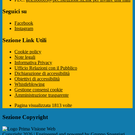
Seguici su
Facebook
Instagram
Sezione Link Utili
Cookie policy
Note legali
Informativa Privacy
Ufficio Relazioni con il Pubblico
Dichiarazione di accessibilità
Obiettivi di accessibilità
Whistleblowing
Gestione consensi cookie
Amministrazione trasparente
Pagina visualizzata
1813
volte
Sezione Copyright
Copyright 2026 | Engineered and powered by Gruppo Spaggiari