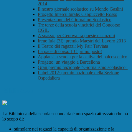
2014
Il nostro giornale scolastico su Mondo Gaslini
Progetto Interculturale: Cappuccetto Rosso
Presentazione del Giornalino Scolastico
Tre terze della scuola vincitrici del Concorso
CGIL
A spasso per Genova tra poesie e canzoni
Irene Iula (3I): premio Maestri del Lavoro 2013
Il Teatro dèi ragazzi: My Fair Traviata
La pace di corsa: 1 C primo posto!
Applausi a scuola per la cattiva del palcoscenico
Progetto: un viaggio a Barcellona
Gran premio nazionale "Giornalismo scolastico"
Label 2012: premio nazionale della Sezione
Ospedaliera
Biblioteca
La Biblioteca della scuola secondaria è uno spazio attrezzato che ha
lo scopo di:
stimolare nei ragazzi la capacità di organizzazione e la