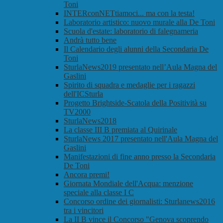
Toni
INTERconNETtiamoci... ma con la testa!
Laboratorio artistico: nuovo murale alla De Toni
Scuola d'estate: laboratorio di falegnameria
Andrà tutto bene
Il Calendario degli alunni della Secondaria De
Toni
SturlaNews2019 presentato nell’Aula Magna del
Gaslini
Spirito di squadra e medaglie per i ragazzi
dell'ICSturla
Progetto Brightside-Scatola della Positività su
TV2000
SturlaNews2018
La classe III B premiata al Quirinale
SturlaNews 2017 presentato nell'Aula Magna del
Gaslini
Manifestazioni di fine anno presso la Secondaria
De Toni
Ancora premi!
Giornata Mondiale dell'Acqua: menzione
speciale alla classe I C
Concorso ordine dei giornalisti: Sturlanews2016
tra i vincitori
La II B vince il Concorso "Genova scoprendo