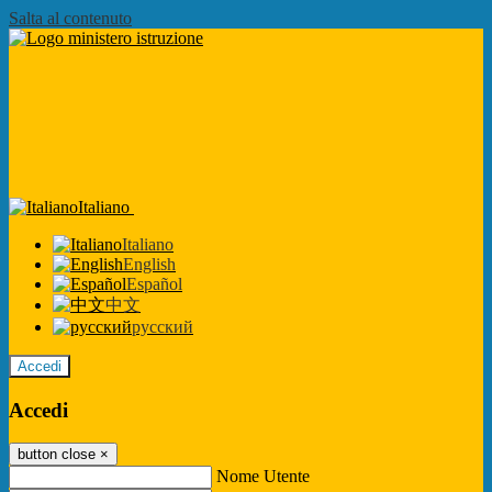
Salta al contenuto
Italiano
Italiano
English
Español
中文
русский
Accedi
Accedi
button close
×
Nome Utente