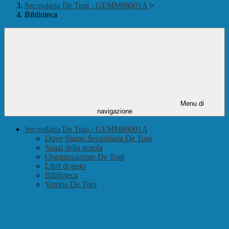
Secondaria De Toni - GEMM86001A
>
Biblioteca
Menu di
navigazione
Secondaria De Toni - GEMM86001A
Dove Siamo Secondaria De Toni
Spazi della scuola
Organizzazione De Toni
Libri di testo
Biblioteca
Vetrina De Toni