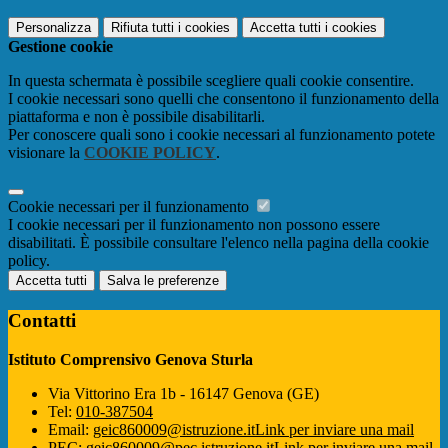
Personalizza
Rifiuta tutti
i cookies
Accetta tutti
i cookies
Gestione cookie
In questa schermata è possibile scegliere quali cookie consentire.
I cookie necessari sono quelli che consentono il funzionamento della
piattaforma e non è possibile disabilitarli.
Per conoscere quali sono i cookie necessari al funzionamento potete
visionare la
COOKIE POLICY
.
Cookie necessari per il funzionamento
I cookie necessari per il funzionamento non possono essere
disabilitati. È possibile consultare l'elenco nella pagina della cookie
policy.
Accetta tutti
Salva le preferenze
Contatti
Istituto Comprensivo Genova Sturla
Via Vittorino Era 1b - 16147 Genova (GE)
Tel:
010-387504
Email:
geic860009@istruzione.it
Link per inviare una mail
PEC:
geic860009@pec.istruzione.it
Link per inviare una mail