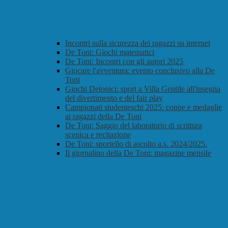
Incontri sulla sicurezza dei ragazzi su internet
De Toni: Giochi matematici
De Toni: Incontri con gli autori 2025
Giocare l'avventura: evento conclusivo alla De
Toni
Giochi Detonici: sport a Villa Gentile all'insegna
del divertimento e del fair play
Campionati studenteschi 2025: coppe e medaglie
ai ragazzi della De Toni
De Toni: Saggio del laboratorio di scrittura
scenica e recitazione
De Toni: sportello di ascolto a.s. 2024/2025.
Il giornalino della De Toni: magazine mensile