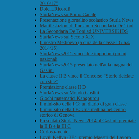
2016/17"
Dolci...Ricordi!
SturlaNews su Primo Canale
Presentazione giornalino scolastico Sturla News
Manifestazioni di fine anno Secondaria De Toni
La Secondaria De Toni ad UNIVERSIKIDS
SturlaNews sul Secolo XIX
Il nostro Medioevo (a cura della classe I G a.s.
2014/15)
SturlaNews2015 vince due importanti premi
nazionali
SturlaNews2015 presentato nell'aula magna del
Gaslini
La classe II B vince il Concorso "Storie riciclate
con stile"
Premiazione classe II D
SturlaNews su Mondo Gaslini
Giochi matematici Kangourou
Il mini-sito della I G: un diario di gran classe
Il mini-sito della I B: Una mattina nel centro
storico di Genova
Presentato Sturla News 2014 al Gaslini: premiate
la II B e la III C
Curiosa-mente
Lovili Kellyn (3B): premio Maestri del Lavoro