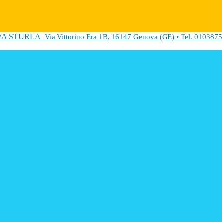
VA STURLA
Via Vittorino Era 1B, 16147 Genova (GE) • Tel. 0103875