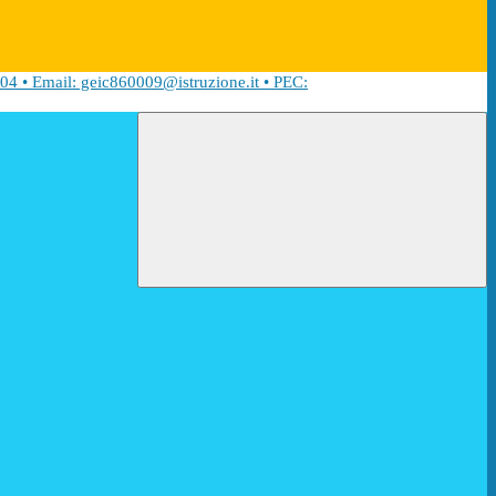
04 • Email: geic860009@istruzione.it • PEC: