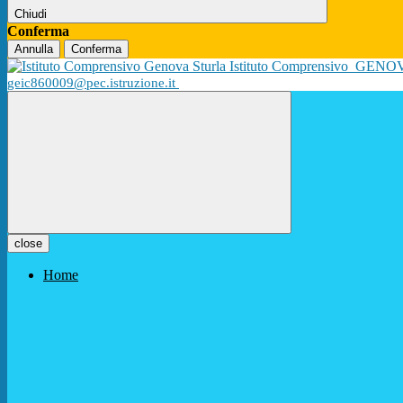
Chiudi
Conferma
Annulla
Conferma
Istituto Comprensivo
GENO
geic860009@pec.istruzione.it
close
Home