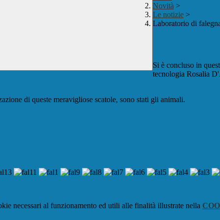
Novità
>
Le notizie
>
Laboratorio di faleg
Laboratorio 
Si è concluso in quest
tecnologia Rosalia D'
azione di queste meravigliose scatole, sono stati gli animali.
kie necessari al funzionamento ed utili alle finalità illustrate nella
COO