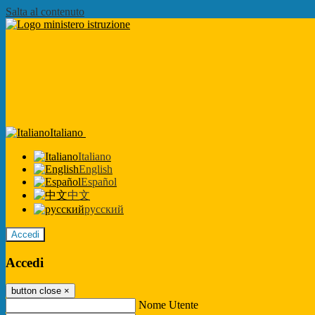
Salta al contenuto
Italiano
Italiano
English
Español
中文
русский
Accedi
Accedi
button close
×
Nome Utente