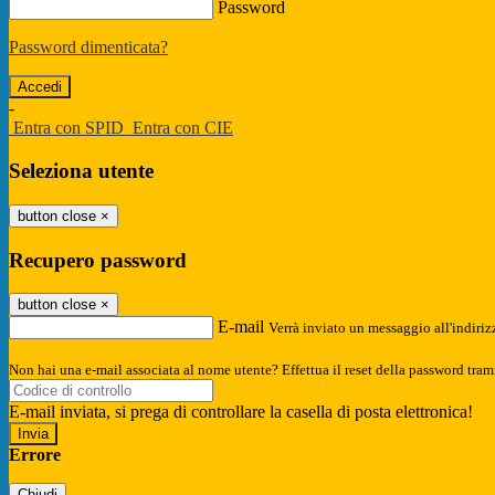
Password
Password dimenticata?
-
Entra con SPID
Entra con CIE
Seleziona utente
button close
×
Recupero password
button close
×
E-mail
Verrà inviato un messaggio all'indirizz
Non hai una e-mail associata al nome utente? Effettua il reset della password tram
E-mail inviata, si prega di controllare la casella di posta elettronica!
Errore
Chiudi