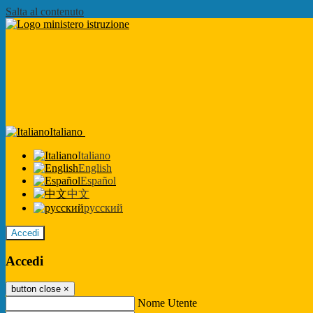
Salta al contenuto
Italiano
Italiano
English
Español
中文
русский
Accedi
Accedi
button close
×
Nome Utente