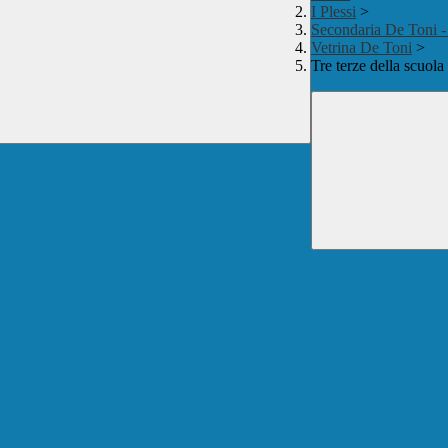
I Plessi
>
Secondaria De Ton
Vetrina De Toni
>
Tre terze della scuol