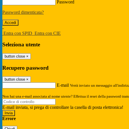
Password
Password dimenticata?
-
Entra con SPID
Entra con CIE
Seleziona utente
button close
×
Recupero password
button close
×
E-mail
Verrà inviato un messaggio all'indirizz
Non hai una e-mail associata al nome utente? Effettua il reset della password tram
E-mail inviata, si prega di controllare la casella di posta elettronica!
Errore
Chiudi