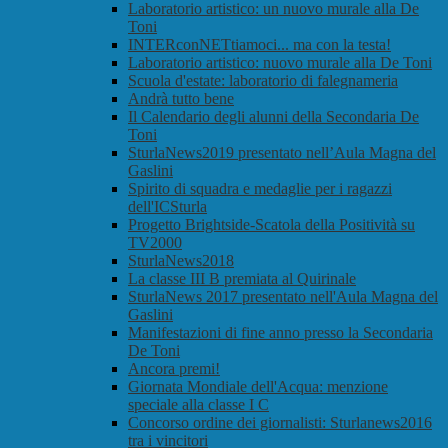
Laboratorio artistico: un nuovo murale alla De
Toni
INTERconNETtiamoci... ma con la testa!
Laboratorio artistico: nuovo murale alla De Toni
Scuola d'estate: laboratorio di falegnameria
Andrà tutto bene
Il Calendario degli alunni della Secondaria De
Toni
SturlaNews2019 presentato nell’Aula Magna del
Gaslini
Spirito di squadra e medaglie per i ragazzi
dell'ICSturla
Progetto Brightside-Scatola della Positività su
TV2000
SturlaNews2018
La classe III B premiata al Quirinale
SturlaNews 2017 presentato nell'Aula Magna del
Gaslini
Manifestazioni di fine anno presso la Secondaria
De Toni
Ancora premi!
Giornata Mondiale dell'Acqua: menzione
speciale alla classe I C
Concorso ordine dei giornalisti: Sturlanews2016
tra i vincitori