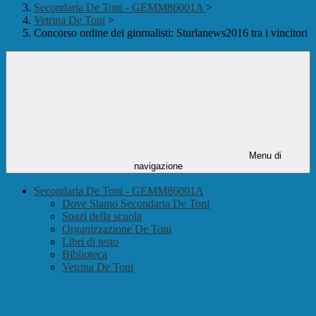
Secondaria De Toni - GEMM86001A
>
Vetrina De Toni
>
Concorso ordine dei giornalisti: Sturlanews2016 tra i vincitori
Menu di
navigazione
Secondaria De Toni - GEMM86001A
Dove Siamo Secondaria De Toni
Spazi della scuola
Organizzazione De Toni
Libri di testo
Biblioteca
Vetrina De Toni