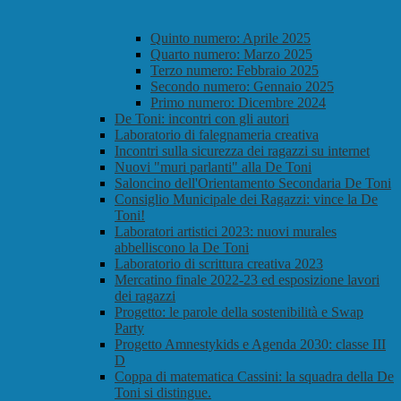
Quinto numero: Aprile 2025
Quarto numero: Marzo 2025
Terzo numero: Febbraio 2025
Secondo numero: Gennaio 2025
Primo numero: Dicembre 2024
De Toni: incontri con gli autori
Laboratorio di falegnameria creativa
Incontri sulla sicurezza dei ragazzi su internet
Nuovi "muri parlanti" alla De Toni
Saloncino dell'Orientamento Secondaria De Toni
Consiglio Municipale dei Ragazzi: vince la De
Toni!
Laboratori artistici 2023: nuovi murales
abbelliscono la De Toni
Laboratorio di scrittura creativa 2023
Mercatino finale 2022-23 ed esposizione lavori
dei ragazzi
Progetto: le parole della sostenibilità e Swap
Party
Progetto Amnestykids e Agenda 2030: classe III
D
Coppa di matematica Cassini: la squadra della De
Toni si distingue.