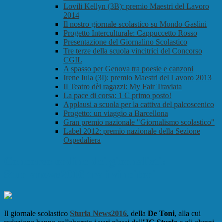
Lovili Kellyn (3B): premio Maestri del Lavoro
2014
Il nostro giornale scolastico su Mondo Gaslini
Progetto Interculturale: Cappuccetto Rosso
Presentazione del Giornalino Scolastico
Tre terze della scuola vincitrici del Concorso
CGIL
A spasso per Genova tra poesie e canzoni
Irene Iula (3I): premio Maestri del Lavoro 2013
Il Teatro dèi ragazzi: My Fair Traviata
La pace di corsa: 1 C primo posto!
Applausi a scuola per la cattiva del palcoscenico
Progetto: un viaggio a Barcellona
Gran premio nazionale "Giornalismo scolastico"
Label 2012: premio nazionale della Sezione
Ospedaliera
Concorso ordine dei giornalisti:
Sturlanews2016 tra i vincitori
Il giornale scolastico
Sturla News2016
, della
De Toni
, alla cui