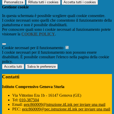
Personalizza
Rifiuta tutti
i cookies
Accetta tutti
i cookies
Gestione cookie
In questa schermata è possibile scegliere quali cookie consentire.
I cookie necessari sono quelli che consentono il funzionamento della
piattaforma e non è possibile disabilitarli.
Per conoscere quali sono i cookie necessari al funzionamento potete
visionare la
COOKIE POLICY
.
Cookie necessari per il funzionamento
I cookie necessari per il funzionamento non possono essere
disabilitati. È possibile consultare l'elenco nella pagina della cookie
policy.
Accetta tutti
Salva le preferenze
Contatti
Istituto Comprensivo Genova Sturla
Via Vittorino Era 1b - 16147 Genova (GE)
Tel:
010-387504
Email:
geic860009@istruzione.it
Link per inviare una mail
PEC:
geic860009@pec.istruzione.it
Link per inviare una mail