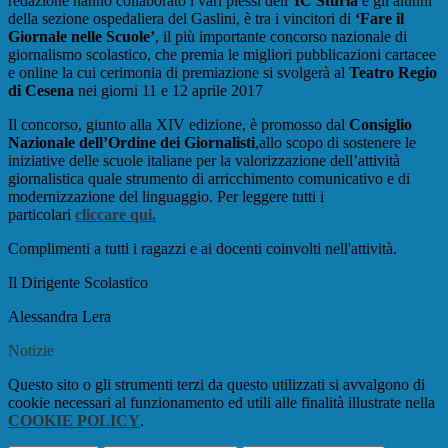
redazione hanno collaborato i vari plessi dell''
IC Sturla
e gli alunni
della sezione ospedaliera del Gaslini, è tra i vincitori di
‘Fare il
Giornale nelle Scuole’
, il più importante concorso nazionale di
giornalismo scolastico, che premia le migliori pubblicazioni cartacee
e online la cui cerimonia di premiazione si svolgerà al
Teatro Regio
di Cesena
nei giorni 11 e 12 aprile 2017
Il concorso, giunto alla XIV edizione, è promosso dal
Consiglio
Nazionale dell’Ordine dei Giornalisti
,allo scopo di sostenere le
iniziative delle scuole italiane per la valorizzazione dell’attività
giornalistica quale strumento di arricchimento comunicativo e di
modernizzazione del linguaggio. Per leggere tutti i
particolari
cliccare qui.
Complimenti a tutti i ragazzi e ai docenti coinvolti nell'attività.
Il Dirigente Scolastico
Alessandra Lera
Notizie
Questo sito o gli strumenti terzi da questo utilizzati si avvalgono di
cookie necessari al funzionamento ed utili alle finalità illustrate nella
COOKIE POLICY
.