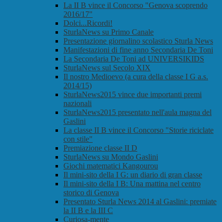
La II B vince il Concorso "Genova scoprendo
2016/17"
Dolci...Ricordi!
SturlaNews su Primo Canale
Presentazione giornalino scolastico Sturla News
Manifestazioni di fine anno Secondaria De Toni
La Secondaria De Toni ad UNIVERSIKIDS
SturlaNews sul Secolo XIX
Il nostro Medioevo (a cura della classe I G a.s.
2014/15)
SturlaNews2015 vince due importanti premi
nazionali
SturlaNews2015 presentato nell'aula magna del
Gaslini
La classe II B vince il Concorso "Storie riciclate
con stile"
Premiazione classe II D
SturlaNews su Mondo Gaslini
Giochi matematici Kangourou
Il mini-sito della I G: un diario di gran classe
Il mini-sito della I B: Una mattina nel centro
storico di Genova
Presentato Sturla News 2014 al Gaslini: premiate
la II B e la III C
Curiosa-mente