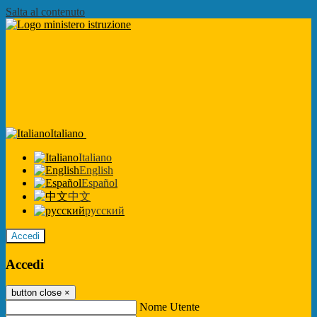
Salta al contenuto
Italiano
Italiano
English
Español
中文
русский
Accedi
Accedi
button close
×
Nome Utente