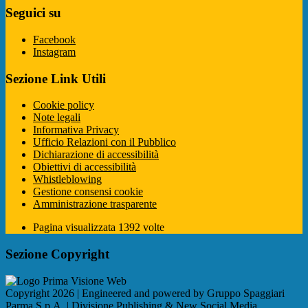
Seguici su
Facebook
Instagram
Sezione Link Utili
Cookie policy
Note legali
Informativa Privacy
Ufficio Relazioni con il Pubblico
Dichiarazione di accessibilità
Obiettivi di accessibilità
Whistleblowing
Gestione consensi cookie
Amministrazione trasparente
Pagina visualizzata
1392
volte
Sezione Copyright
Copyright 2026 | Engineered and powered by Gruppo Spaggiari
Parma S.p.A. | Divisione Publishing & New Social Media