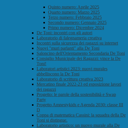
Quinto numero: Aprile 2025
Quarto numero: Marzo 2025
Terzo numero: Febbraio 2025
Secondo numero: Gennaio 2025
Primo numero: Dicembre 2024
De Toni: incontri con gli autori
Laboratorio di falegnameria creativa
Incontri sulla sicurezza dei ragazzi su internet
Nuovi "muri parlanti" alla De Toni
Saloncino dell'Orientamento Secondaria De Toni
Consiglio Municipale dei Ragazzi: vince la De
Toni!
Laboratori artistici 2023: nuovi murales
abbelliscono la De Toni
Laboratorio di scrittura creativa 2023
Mercatino finale 2022-23 ed esposizione lavori
dei ragazzi
Progetto: le parole della sostenibilità e Swap
Party
Progetto Amnestykids e Agenda 2030: classe III
D
Coppa di matematica Cassini: la squadra della De
Toni si distingue.
Laboratorio artistico: un nuovo murale alla De