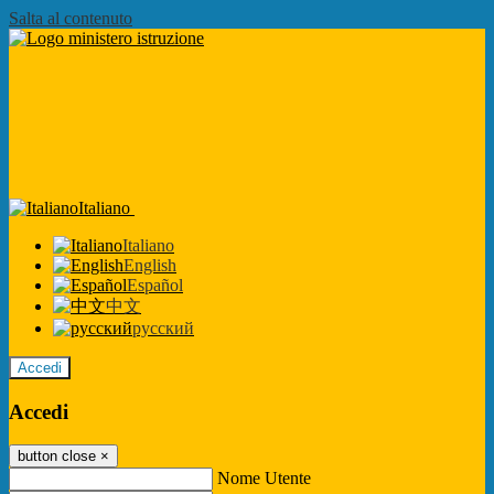
Salta al contenuto
Italiano
Italiano
English
Español
中文
русский
Accedi
Accedi
button close
×
Nome Utente