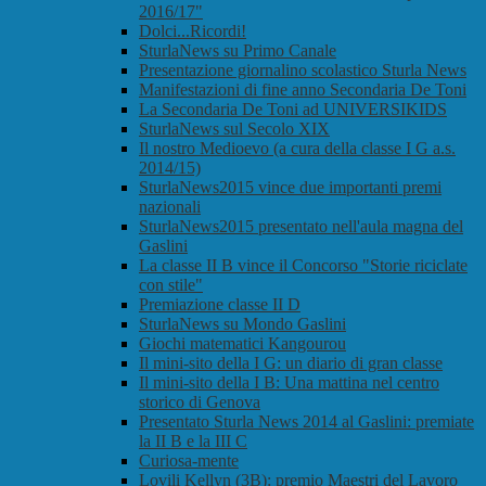
2016/17"
Dolci...Ricordi!
SturlaNews su Primo Canale
Presentazione giornalino scolastico Sturla News
Manifestazioni di fine anno Secondaria De Toni
La Secondaria De Toni ad UNIVERSIKIDS
SturlaNews sul Secolo XIX
Il nostro Medioevo (a cura della classe I G a.s.
2014/15)
SturlaNews2015 vince due importanti premi
nazionali
SturlaNews2015 presentato nell'aula magna del
Gaslini
La classe II B vince il Concorso "Storie riciclate
con stile"
Premiazione classe II D
SturlaNews su Mondo Gaslini
Giochi matematici Kangourou
Il mini-sito della I G: un diario di gran classe
Il mini-sito della I B: Una mattina nel centro
storico di Genova
Presentato Sturla News 2014 al Gaslini: premiate
la II B e la III C
Curiosa-mente
Lovili Kellyn (3B): premio Maestri del Lavoro