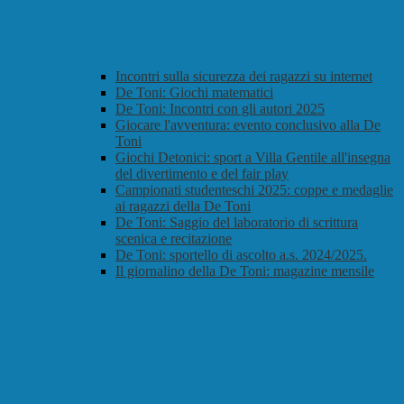
Incontri sulla sicurezza dei ragazzi su internet
De Toni: Giochi matematici
De Toni: Incontri con gli autori 2025
Giocare l'avventura: evento conclusivo alla De
Toni
Giochi Detonici: sport a Villa Gentile all'insegna
del divertimento e del fair play
Campionati studenteschi 2025: coppe e medaglie
ai ragazzi della De Toni
De Toni: Saggio del laboratorio di scrittura
scenica e recitazione
De Toni: sportello di ascolto a.s. 2024/2025.
Il giornalino della De Toni: magazine mensile