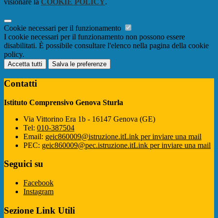
visionare la
COOKIE POLICY
.
Cookie necessari per il funzionamento
I cookie necessari per il funzionamento non possono essere
disabilitati. È possibile consultare l'elenco nella pagina della cookie
policy.
Accetta tutti
Salva le preferenze
Contatti
Istituto Comprensivo Genova Sturla
Via Vittorino Era 1b - 16147 Genova (GE)
Tel:
010-387504
Email:
geic860009@istruzione.it
Link per inviare una mail
PEC:
geic860009@pec.istruzione.it
Link per inviare una mail
Seguici su
Facebook
Instagram
Sezione Link Utili