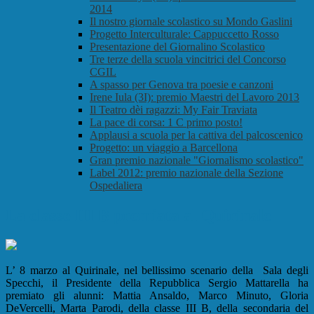
2014
Il nostro giornale scolastico su Mondo Gaslini
Progetto Interculturale: Cappuccetto Rosso
Presentazione del Giornalino Scolastico
Tre terze della scuola vincitrici del Concorso
CGIL
A spasso per Genova tra poesie e canzoni
Irene Iula (3I): premio Maestri del Lavoro 2013
Il Teatro dèi ragazzi: My Fair Traviata
La pace di corsa: 1 C primo posto!
Applausi a scuola per la cattiva del palcoscenico
Progetto: un viaggio a Barcellona
Gran premio nazionale "Giornalismo scolastico"
Label 2012: premio nazionale della Sezione
Ospedaliera
La classe III B premiata al Quirinale
L’ 8 marzo al Quirinale, nel bellissimo scenario della Sala degli
Specchi, il Presidente della Repubblica Sergio Mattarella ha
premiato gli alunni: Mattia Ansaldo, Marco Minuto, Gloria
DeVercelli, Marta Parodi, della classe III B, della secondaria del