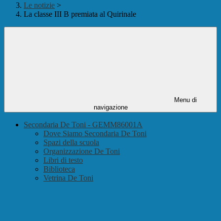
Le notizie
>
La classe III B premiata al Quirinale
Menu di
navigazione
Secondaria De Toni - GEMM86001A
Dove Siamo Secondaria De Toni
Spazi della scuola
Organizzazione De Toni
Libri di testo
Biblioteca
Vetrina De Toni