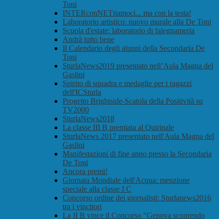
Toni
INTERconNETtiamoci... ma con la testa!
Laboratorio artistico: nuovo murale alla De Toni
Scuola d'estate: laboratorio di falegnameria
Andrà tutto bene
Il Calendario degli alunni della Secondaria De
Toni
SturlaNews2019 presentato nell’Aula Magna del
Gaslini
Spirito di squadra e medaglie per i ragazzi
dell'ICSturla
Progetto Brightside-Scatola della Positività su
TV2000
SturlaNews2018
La classe III B premiata al Quirinale
SturlaNews 2017 presentato nell'Aula Magna del
Gaslini
Manifestazioni di fine anno presso la Secondaria
De Toni
Ancora premi!
Giornata Mondiale dell'Acqua: menzione
speciale alla classe I C
Concorso ordine dei giornalisti: Sturlanews2016
tra i vincitori
La II B vince il Concorso "Genova scoprendo