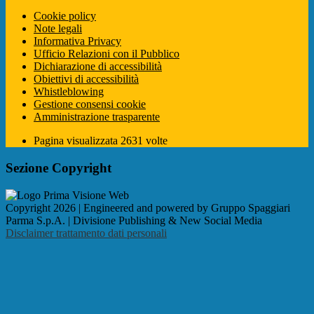
Cookie policy
Note legali
Informativa Privacy
Ufficio Relazioni con il Pubblico
Dichiarazione di accessibilità
Obiettivi di accessibilità
Whistleblowing
Gestione consensi cookie
Amministrazione trasparente
Pagina visualizzata
2631
volte
Sezione Copyright
Copyright 2026 | Engineered and powered by Gruppo Spaggiari
Parma S.p.A. | Divisione Publishing & New Social Media
Disclaimer trattamento dati personali