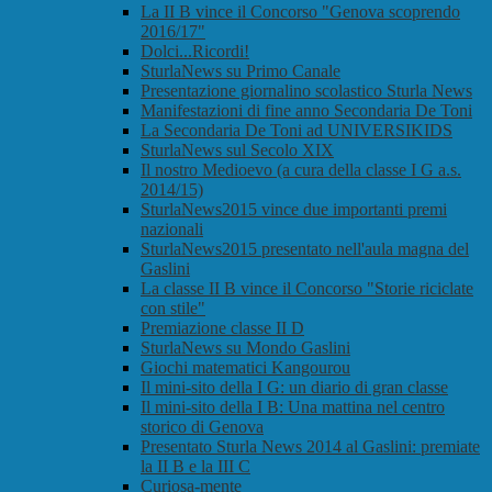
La II B vince il Concorso "Genova scoprendo
2016/17"
Dolci...Ricordi!
SturlaNews su Primo Canale
Presentazione giornalino scolastico Sturla News
Manifestazioni di fine anno Secondaria De Toni
La Secondaria De Toni ad UNIVERSIKIDS
SturlaNews sul Secolo XIX
Il nostro Medioevo (a cura della classe I G a.s.
2014/15)
SturlaNews2015 vince due importanti premi
nazionali
SturlaNews2015 presentato nell'aula magna del
Gaslini
La classe II B vince il Concorso "Storie riciclate
con stile"
Premiazione classe II D
SturlaNews su Mondo Gaslini
Giochi matematici Kangourou
Il mini-sito della I G: un diario di gran classe
Il mini-sito della I B: Una mattina nel centro
storico di Genova
Presentato Sturla News 2014 al Gaslini: premiate
la II B e la III C
Curiosa-mente