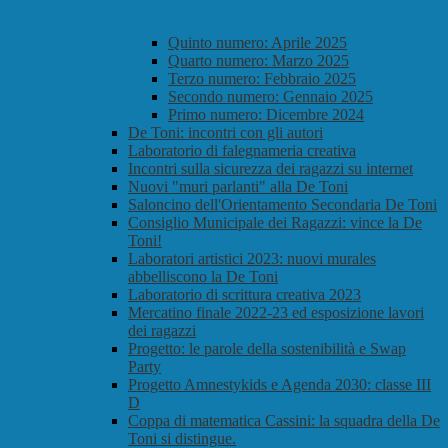
Quinto numero: Aprile 2025
Quarto numero: Marzo 2025
Terzo numero: Febbraio 2025
Secondo numero: Gennaio 2025
Primo numero: Dicembre 2024
De Toni: incontri con gli autori
Laboratorio di falegnameria creativa
Incontri sulla sicurezza dei ragazzi su internet
Nuovi "muri parlanti" alla De Toni
Saloncino dell'Orientamento Secondaria De Toni
Consiglio Municipale dei Ragazzi: vince la De
Toni!
Laboratori artistici 2023: nuovi murales
abbelliscono la De Toni
Laboratorio di scrittura creativa 2023
Mercatino finale 2022-23 ed esposizione lavori
dei ragazzi
Progetto: le parole della sostenibilità e Swap
Party
Progetto Amnestykids e Agenda 2030: classe III
D
Coppa di matematica Cassini: la squadra della De
Toni si distingue.