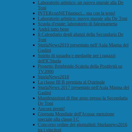
Laboratorio artistico: un nuovo murale alla De
Toni
INTERconNETtiamoci... ma con la testa!
Laboratorio artistico: nuovo murale alla De Toni
Scuola d'estate: laboratorio di falegnameria
Andrà tutto bene
Il Calendario degli alunni della Secondaria De
Toni
SturlaNews2019 presentato nell’Aula Magna del
Gaslini
Spirito di squadra e medaglie per i ragazzi
dell'ICSturla
Progetto Brightside-Scatola della Positività su
TV2000
SturlaNews2018
La classe III B premiata al Quirinale
SturlaNews 2017 presentato nell'Aula Magna del
Gaslini
Manifestazioni di fine anno presso la Secondaria
De Toni
Ancora premi!
Giornata Mondiale dell'Acqua: menzione
speciale alla classe I C
Concorso ordine dei giornalisti: Sturlanews2016
tra i vincitori