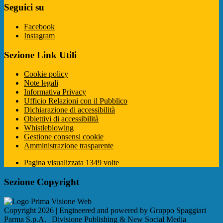
Seguici su
Facebook
Instagram
Sezione Link Utili
Cookie policy
Note legali
Informativa Privacy
Ufficio Relazioni con il Pubblico
Dichiarazione di accessibilità
Obiettivi di accessibilità
Whistleblowing
Gestione consensi cookie
Amministrazione trasparente
Pagina visualizzata
1349
volte
Sezione Copyright
Copyright 2026 | Engineered and powered by Gruppo Spaggiari
Parma S.p.A. | Divisione Publishing & New Social Media