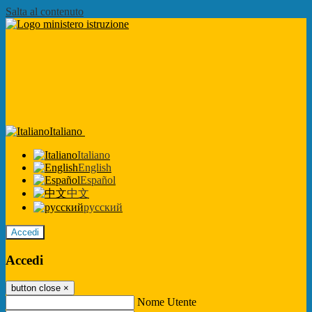
Salta al contenuto
Italiano
Italiano
English
Español
中文
русский
Accedi
Accedi
button close
×
Nome Utente