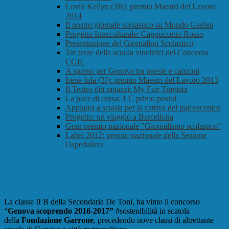
Lovili Kellyn (3B): premio Maestri del Lavoro
2014
Il nostro giornale scolastico su Mondo Gaslini
Progetto Interculturale: Cappuccetto Rosso
Presentazione del Giornalino Scolastico
Tre terze della scuola vincitrici del Concorso
CGIL
A spasso per Genova tra poesie e canzoni
Irene Iula (3I): premio Maestri del Lavoro 2013
Il Teatro dèi ragazzi: My Fair Traviata
La pace di corsa: 1 C primo posto!
Applausi a scuola per la cattiva del palcoscenico
Progetto: un viaggio a Barcellona
Gran premio nazionale "Giornalismo scolastico"
Label 2012: premio nazionale della Sezione
Ospedaliera
La II B vince il Concorso "Genova
scoprendo 2016/17"
La classe II B della Secondaria De Toni, ha vinto il concorso
“
Genova scoprendo
2016-2017”
#sostenibilità in scatola
della
Fondazione Garrone
, precedendo nove classi di altrettante