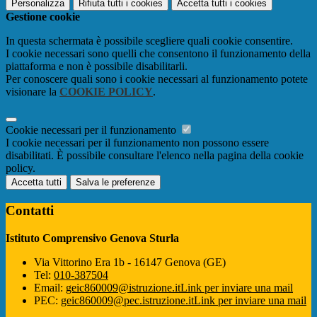
Personalizza
Rifiuta tutti
i cookies
Accetta tutti
i cookies
Gestione cookie
In questa schermata è possibile scegliere quali cookie consentire.
I cookie necessari sono quelli che consentono il funzionamento della
piattaforma e non è possibile disabilitarli.
Per conoscere quali sono i cookie necessari al funzionamento potete
visionare la
COOKIE POLICY
.
Cookie necessari per il funzionamento
I cookie necessari per il funzionamento non possono essere
disabilitati. È possibile consultare l'elenco nella pagina della cookie
policy.
Accetta tutti
Salva le preferenze
Contatti
Istituto Comprensivo Genova Sturla
Via Vittorino Era 1b - 16147 Genova (GE)
Tel:
010-387504
Email:
geic860009@istruzione.it
Link per inviare una mail
PEC:
geic860009@pec.istruzione.it
Link per inviare una mail