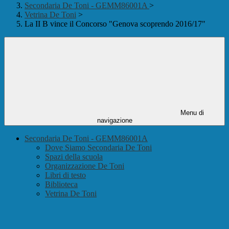
Secondaria De Toni - GEMM86001A
>
Vetrina De Toni
>
La II B vince il Concorso "Genova scoprendo 2016/17"
Menu di
navigazione
Secondaria De Toni - GEMM86001A
Dove Siamo Secondaria De Toni
Spazi della scuola
Organizzazione De Toni
Libri di testo
Biblioteca
Vetrina De Toni