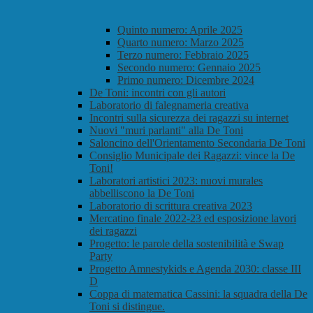
Quinto numero: Aprile 2025
Quarto numero: Marzo 2025
Terzo numero: Febbraio 2025
Secondo numero: Gennaio 2025
Primo numero: Dicembre 2024
De Toni: incontri con gli autori
Laboratorio di falegnameria creativa
Incontri sulla sicurezza dei ragazzi su internet
Nuovi "muri parlanti" alla De Toni
Saloncino dell'Orientamento Secondaria De Toni
Consiglio Municipale dei Ragazzi: vince la De
Toni!
Laboratori artistici 2023: nuovi murales
abbelliscono la De Toni
Laboratorio di scrittura creativa 2023
Mercatino finale 2022-23 ed esposizione lavori
dei ragazzi
Progetto: le parole della sostenibilità e Swap
Party
Progetto Amnestykids e Agenda 2030: classe III
D
Coppa di matematica Cassini: la squadra della De
Toni si distingue.