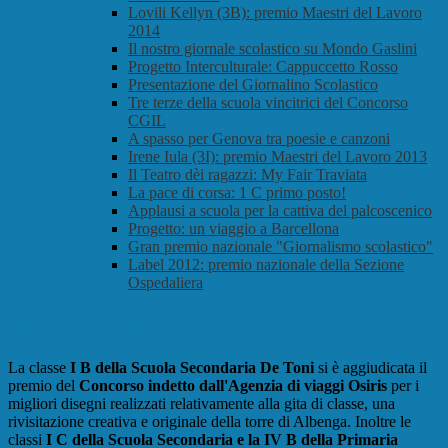
Lovili Kellyn (3B): premio Maestri del Lavoro
2014
Il nostro giornale scolastico su Mondo Gaslini
Progetto Interculturale: Cappuccetto Rosso
Presentazione del Giornalino Scolastico
Tre terze della scuola vincitrici del Concorso
CGIL
A spasso per Genova tra poesie e canzoni
Irene Iula (3I): premio Maestri del Lavoro 2013
Il Teatro dèi ragazzi: My Fair Traviata
La pace di corsa: 1 C primo posto!
Applausi a scuola per la cattiva del palcoscenico
Progetto: un viaggio a Barcellona
Gran premio nazionale "Giornalismo scolastico"
Label 2012: premio nazionale della Sezione
Ospedaliera
Ancora premi!
La classe
I B della Scuola Secondaria De Toni
si è aggiudicata il
premio del
Concorso indetto dall'Agenzia di viaggi Osiris
per i
migliori disegni realizzati relativamente alla gita di classe, una
rivisitazione creativa e originale della torre di Albenga. Inoltre le
classi
I C della Scuola Secondaria e la IV B della Primaria