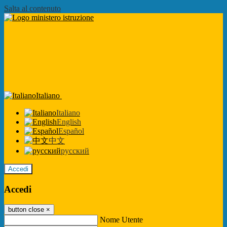
Salta al contenuto
Italiano
Italiano
English
Español
中文
русский
Accedi
Accedi
button close
×
Nome Utente