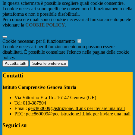
In questa schermata è possibile scegliere quali cookie consentire.
I cookie necessari sono quelli che consentono il funzionamento della
piattaforma e non è possibile disabilitarli.
Per conoscere quali sono i cookie necessari al funzionamento potete
visionare la
COOKIE POLICY
.
Cookie necessari per il funzionamento
I cookie necessari per il funzionamento non possono essere
disabilitati. È possibile consultare l'elenco nella pagina della cookie
policy.
Accetta tutti
Salva le preferenze
Contatti
Istituto Comprensivo Genova Sturla
Via Vittorino Era 1b - 16147 Genova (GE)
Tel:
010-387504
Email:
geic860009@istruzione.it
Link per inviare una mail
PEC:
geic860009@pec.istruzione.it
Link per inviare una mail
Seguici su