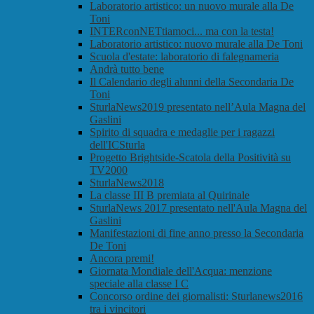
Laboratorio artistico: un nuovo murale alla De
Toni
INTERconNETtiamoci... ma con la testa!
Laboratorio artistico: nuovo murale alla De Toni
Scuola d'estate: laboratorio di falegnameria
Andrà tutto bene
Il Calendario degli alunni della Secondaria De
Toni
SturlaNews2019 presentato nell’Aula Magna del
Gaslini
Spirito di squadra e medaglie per i ragazzi
dell'ICSturla
Progetto Brightside-Scatola della Positività su
TV2000
SturlaNews2018
La classe III B premiata al Quirinale
SturlaNews 2017 presentato nell'Aula Magna del
Gaslini
Manifestazioni di fine anno presso la Secondaria
De Toni
Ancora premi!
Giornata Mondiale dell'Acqua: menzione
speciale alla classe I C
Concorso ordine dei giornalisti: Sturlanews2016
tra i vincitori