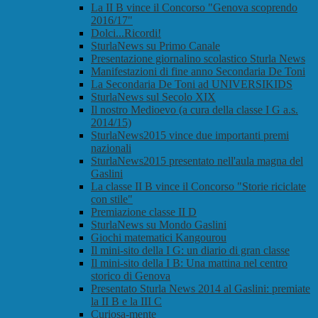
La II B vince il Concorso "Genova scoprendo
2016/17"
Dolci...Ricordi!
SturlaNews su Primo Canale
Presentazione giornalino scolastico Sturla News
Manifestazioni di fine anno Secondaria De Toni
La Secondaria De Toni ad UNIVERSIKIDS
SturlaNews sul Secolo XIX
Il nostro Medioevo (a cura della classe I G a.s.
2014/15)
SturlaNews2015 vince due importanti premi
nazionali
SturlaNews2015 presentato nell'aula magna del
Gaslini
La classe II B vince il Concorso "Storie riciclate
con stile"
Premiazione classe II D
SturlaNews su Mondo Gaslini
Giochi matematici Kangourou
Il mini-sito della I G: un diario di gran classe
Il mini-sito della I B: Una mattina nel centro
storico di Genova
Presentato Sturla News 2014 al Gaslini: premiate
la II B e la III C
Curiosa-mente