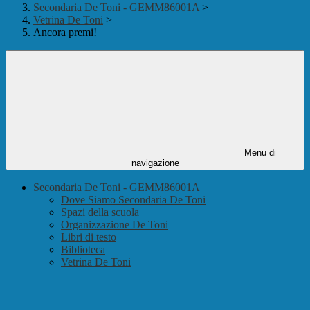
Secondaria De Toni - GEMM86001A
>
Vetrina De Toni
>
Ancora premi!
Menu di
navigazione
Secondaria De Toni - GEMM86001A
Dove Siamo Secondaria De Toni
Spazi della scuola
Organizzazione De Toni
Libri di testo
Biblioteca
Vetrina De Toni